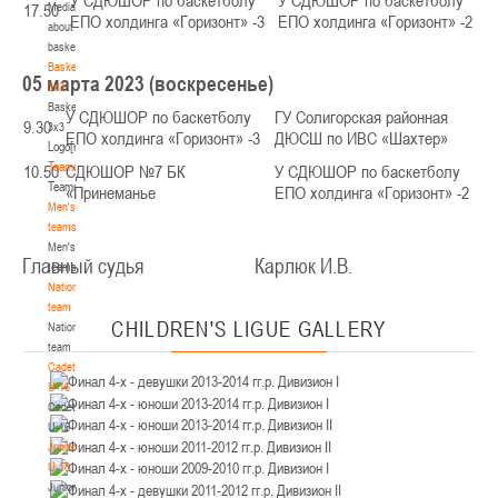
Media
17.50
Минск
ЕПО холдинга «Горизонт» -3
ЕПО холдинга «Горизонт» -2
about
basketball
U-12
, юноши
Basketball
05 марта 2023 (воскресенье)
3x3
IV тур – юноши 2014-2015 гг.р., Дивизион 2, 21-22 марта 2026 г., г. Минск, ул.
Basketball
18-19.03.2026
Уральская 3А
У СДЮШОР по баскетболу
ГУ Солигорская районная
9.30
3x3
ЕПО холдинга «Горизонт» -3
ДЮСШ по ИВС «Шахтер»
Logo[modid=121]
Брест
Teams
10.50
СДЮШОР №7 БК
У СДЮШОР по баскетболу
Teams
«Принеманье
ЕПО холдинга «Горизонт» -2
U-16
, девушки
Men's
IV тур – девушки 2010-2011 гг.р., дивизион 2, 18-19 марта 2026 г., г. Брест, ул.
teams
17-18.03.2026
ул. Ленинградская, 4
Men's
Главный судья Карлюк И.В.
teams
Гродно
National
team
CHILDREN'S
LIGUE GALLERY
National
U-14
, девушки
team
IV тур – девушки 2012-2013 гг.р., дивизион 2, 17-18 марта 2026 г., г. Гродно,
Cadets
14-15.03.2026
ул. Врублевского, 92
U-16
Cadets
Минск
U-16
Juniors
U-16
, девушки
U-18
Juniors
III тур – девушки 2010-2011 гг.р., Дивизион 1, 14-15 марта 2026 г., г. Минск, ул.