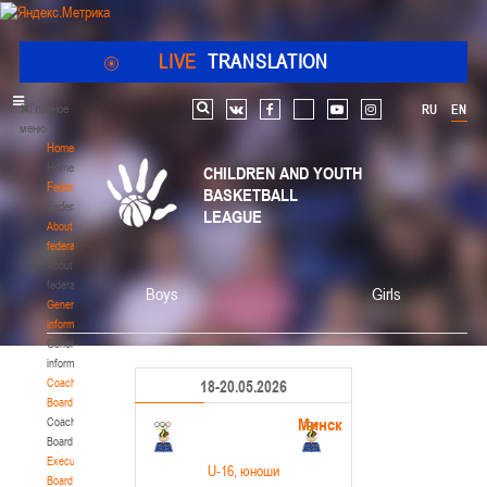
LIVE
TRANSLATION
Главное
RU
EN
Search
vk
facebook
youtube
instagram
меню
Home
Home
CHILDREN AND YOUTH
Federation
BASKETBALL
Federation
LEAGUE
About
federation
About
federation
Boys
Girls
General
information
General
information
Coaching
18-20.05.2026
Board
Минск
Coaching
Board
Executive
U-16
, юноши
Board