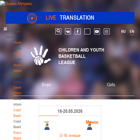
LIVE
TRANSLATION
Главное
RU
EN
Search
vk
facebook
youtube
instagram
меню
Home
Home
CHILDREN AND YOUTH
Federation
BASKETBALL
Federation
LEAGUE
About
federation
About
federation
Boys
Girls
General
information
General
information
Coaching
18-20.05.2026
Board
Минск
Coaching
Board
Executive
U-16
, юноши
Board