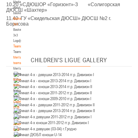
Media
Минск
10.20 «СДЮШОР «Горизонт»-3 «Солигорская
about
ДЮСШ «Шахтер»
basketball
U-12
, юноши
11.40 ГУ «Скидельская ДЮСШ» ДЮСШ №2 г.
Basketball
Борисова
3x3
IV тур – юноши 2014-2015 гг.р., Дивизион 2, 21-22 марта 2026 г., г. Минск, ул.
Basketball
18-19.03.2026
Уральская 3А
3x3
Logo[modid=121]
Брест
Teams
Teams
U-16
, девушки
Men's
CHILDREN'S
LIGUE GALLERY
IV тур – девушки 2010-2011 гг.р., дивизион 2, 18-19 марта 2026 г., г. Брест, ул.
teams
17-18.03.2026
ул. Ленинградская, 4
Men's
teams
Гродно
National
team
National
U-14
, девушки
team
IV тур – девушки 2012-2013 гг.р., дивизион 2, 17-18 марта 2026 г., г. Гродно,
Cadets
14-15.03.2026
ул. Врублевского, 92
U-16
Cadets
Минск
U-16
Juniors
U-16
, девушки
U-18
Juniors
III тур – девушки 2010-2011 гг.р., Дивизион 1, 14-15 марта 2026 г., г. Минск, ул.