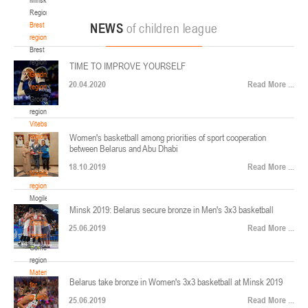
22-24.04.2026
ул. Ленинградская, 4
Region
Минск
Brest
NEWS
of children league
region
Brest
U-12
, юноши
region
TIME TO IMPROVE YOURSELF
Финал четырех – юноши 2014-2015 гг.р., Дивизион 2, 22-24 апреля 2026 г., г.
Grodno
17-19.04.2026
20.04.2020
Read More ...
Минск, ул. Стадионная, 3
region
Grodno
Гомель
region
Vitebsk
region
Women's basketball among priorities of sport cooperation
U-12
, девушки
between Belarus and Abu Dhabi
Vitebsk
V тур – девушки 2014-2015 гг.р., Дивизион 1, 17-19 апреля 2026 г., г. Гомель,
region
14-16.04.2026
18.10.2019
Read More ...
ул. Б.Хмельницкого, 118а
Mogilev
region
Минск
Mogilev
Minsk 2019: Belarus secure bronze in Men's 3x3 basketball
region
U-16
, девушки
Gomel
25.06.2019
Read More ...
region
Финал 4-х – девушки 2010-2011 гг.р., Дивизион 2, 14-16 апреля 2026 г., г.
Gomel
14-15.04.2026
Минск, ул. Стадионная, 3
region
Минск
Materials
Belarus take bronze in Women's 3x3 basketball at Minsk 2019
for
coaches
25.06.2019
Read More ...
U-16
, юноши