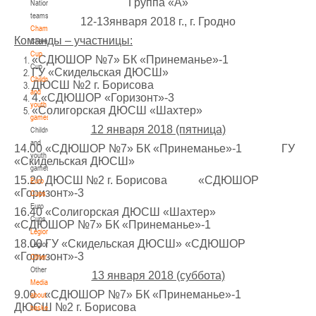
Группа «А»
National
teams
U-14
, девушки
12-13января 2018 г., г. Гродно
Championship
IV тур – девушки 2012-2013 гг.р., Дивизион 1, 6-7 апреля 2026 г., г. Гомель, ул.
Команды – участницы:
Championship
27-29.03.2026
Б.Хмельницкого, 118а
Cup
«СДЮШОР №7» БК «Принеманье»-1
Cup
Молодечно
ГУ «Скидельская ДЮСШ»
Children
ДЮСШ №2 г. Борисова
and
4.«СДЮШОР «Горизонт»-3
U-16
, юноши
youth
«Солигорская ДЮСШ «Шахтер»
games
III тур – юноши 2010-2011 гг.р., Дивизион 1, группа Г 27-29 марта 2026 г., г.
12 января 2018 (пятница)
Children
27-28.03.2026
Молодечно, ул. Великий Гостинец, 102
and
14.00 «СДЮШОР №7» БК «Принеманье»-1 ГУ
Речица
youth
«Скидельская ДЮСШ»
games
15.20 ДЮСШ №2 г. Борисова «СДЮШОР
Euro
U-12
, девушки
«Горизонт»-3
Cups
IV тур – девушки 2014-2015 гг.р., дивизион 1 27-28 марта 2026 г., г. Речица, ул.
Euro
16.40 «Солигорская ДЮСШ «Шахтер»
23-24.03.2026
Снежкова, 16
Cups
«СДЮШОР №7» БК «Принеманье»-1
Legionaries
Могилев
18.00 ГУ «Скидельская ДЮСШ» «СДЮШОР
Legionaries
«Горизонт»-3
Other
Other
U-12
, девушки
13 января 2018 (суббота)
Media
III тур – девушки 2014-2015 гг.р., Дивизион 2, 23-24 марта 2026 г., г. Могилев,
9.00 «СДЮШОР №7» БК «Принеманье»-1
about
21-22.03.2026
ул. 30 лет Победы, 1А
ДЮСШ №2 г. Борисова
basketball