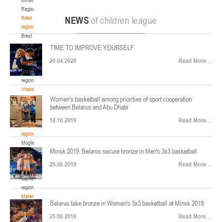
22-24.04.2026
ул. Ленинградская, 4
Region
Минск
Brest
NEWS
of children league
region
Brest
U-12
, юноши
region
TIME TO IMPROVE YOURSELF
Финал четырех – юноши 2014-2015 гг.р., Дивизион 2, 22-24 апреля 2026 г., г.
Grodno
17-19.04.2026
20.04.2020
Read More ...
Минск, ул. Стадионная, 3
region
Grodno
Гомель
region
Vitebsk
region
Women's basketball among priorities of sport cooperation
U-12
, девушки
between Belarus and Abu Dhabi
Vitebsk
V тур – девушки 2014-2015 гг.р., Дивизион 1, 17-19 апреля 2026 г., г. Гомель,
region
14-16.04.2026
18.10.2019
Read More ...
ул. Б.Хмельницкого, 118а
Mogilev
region
Минск
Mogilev
Minsk 2019: Belarus secure bronze in Men's 3x3 basketball
region
U-16
, девушки
Gomel
25.06.2019
Read More ...
region
Финал 4-х – девушки 2010-2011 гг.р., Дивизион 2, 14-16 апреля 2026 г., г.
Gomel
14-15.04.2026
Минск, ул. Стадионная, 3
region
Минск
Materials
Belarus take bronze in Women's 3x3 basketball at Minsk 2019
for
coaches
25.06.2019
Read More ...
U-16
, юноши