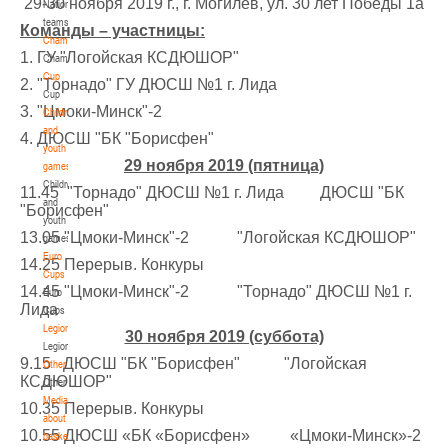
29-30 ноября 2019 г., г. Могилев, ул. 30 лет Победы 1а
National
teams
U-14
, девушки
Команды – участницы:
Championship
IV тур – девушки 2012-2013 гг.р., Дивизион 1, 6-7 апреля 2026 г., г. Гомель, ул.
1. ГУ "Логойская КСДЮШОР"
Championship
27-29.03.2026
Б.Хмельницкого, 118а
Cup
2. "Торнадо" ГУ ДЮСШ №1 г. Лида
Cup
Молодечно
3. "Цмоки-Минск"-2
Children
and
4. ДЮСШ "БК "Борисфен"
U-16
, юноши
youth
29 ноября 2019 (пятница)
games
III тур – юноши 2010-2011 гг.р., Дивизион 1, группа Г 27-29 марта 2026 г., г.
Children
27-28.03.2026
Молодечно, ул. Великий Гостинец, 102
11.45 "Торнадо" ДЮСШ №1 г. Лида ДЮСШ "БК
and
"Борисфен"
Речица
youth
13.05 "Цмоки-Минск"-2 "Логойская КСДЮШОР"
games
Euro
14.25 Перерыв. Конкуры
U-12
, девушки
Cups
14.45 "Цмоки-Минск"-2 "Торнадо" ДЮСШ №1 г.
IV тур – девушки 2014-2015 гг.р., дивизион 1 27-28 марта 2026 г., г. Речица, ул.
Euro
23-24.03.2026
Лида
Снежкова, 16
Cups
Legionaries
30 ноября 2019 (суббота)
Могилев
Legionaries
9.15 ДЮСШ "БК "Борисфен" "Логойская
Other
КСДЮШОР"
Other
U-12
, девушки
Media
10.35 Перерыв. Конкуры
III тур – девушки 2014-2015 гг.р., Дивизион 2, 23-24 марта 2026 г., г. Могилев,
about
21-22.03.2026
ул. 30 лет Победы, 1А
10.55 ДЮСШ «БК «Борисфен» «Цмоки-Минск»-2
basketball