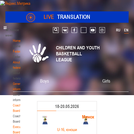
LIVE
TRANSLATION
Главное
RU
EN
Search
vk
facebook
youtube
instagram
меню
Home
Home
CHILDREN AND YOUTH
Federation
BASKETBALL
Federation
LEAGUE
About
federation
About
federation
Boys
Girls
General
information
General
information
Coaching
18-20.05.2026
Board
Минск
Coaching
Board
Executive
U-16
, юноши
Board