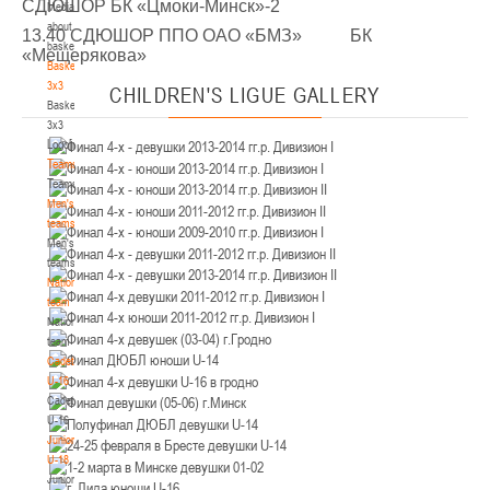
СДЮШОР БК «Цмоки-Минск»-2
Media
Минск
about
13.40 СДЮШОР ППО ОАО «БМЗ» БК
basketball
«Мещерякова»
U-12
, юноши
Basketball
3x3
CHILDREN'S
LIGUE GALLERY
IV тур – юноши 2014-2015 гг.р., Дивизион 2, 21-22 марта 2026 г., г. Минск, ул.
Basketball
18-19.03.2026
Уральская 3А
3x3
Logo[modid=121]
Брест
Teams
Teams
U-16
, девушки
Men's
IV тур – девушки 2010-2011 гг.р., дивизион 2, 18-19 марта 2026 г., г. Брест, ул.
teams
17-18.03.2026
ул. Ленинградская, 4
Men's
teams
Гродно
National
team
National
U-14
, девушки
team
IV тур – девушки 2012-2013 гг.р., дивизион 2, 17-18 марта 2026 г., г. Гродно,
Cadets
14-15.03.2026
ул. Врублевского, 92
U-16
Cadets
Минск
U-16
Juniors
U-16
, девушки
U-18
Juniors
III тур – девушки 2010-2011 гг.р., Дивизион 1, 14-15 марта 2026 г., г. Минск, ул.