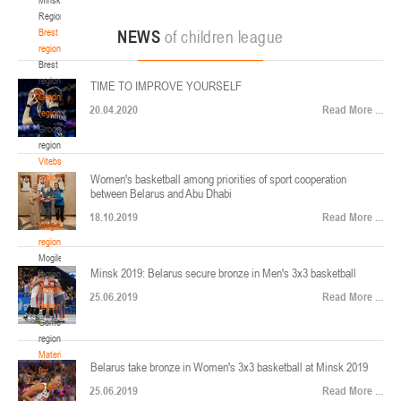
22-24.04.2026
ул. Ленинградская, 4
Region
Минск
Brest
NEWS
of children league
region
Brest
U-12
, юноши
region
TIME TO IMPROVE YOURSELF
Финал четырех – юноши 2014-2015 гг.р., Дивизион 2, 22-24 апреля 2026 г., г.
Grodno
17-19.04.2026
20.04.2020
Read More ...
Минск, ул. Стадионная, 3
region
Grodno
Гомель
region
Vitebsk
region
Women's basketball among priorities of sport cooperation
U-12
, девушки
between Belarus and Abu Dhabi
Vitebsk
V тур – девушки 2014-2015 гг.р., Дивизион 1, 17-19 апреля 2026 г., г. Гомель,
region
14-16.04.2026
18.10.2019
Read More ...
ул. Б.Хмельницкого, 118а
Mogilev
region
Минск
Mogilev
Minsk 2019: Belarus secure bronze in Men's 3x3 basketball
region
U-16
, девушки
Gomel
25.06.2019
Read More ...
region
Финал 4-х – девушки 2010-2011 гг.р., Дивизион 2, 14-16 апреля 2026 г., г.
Gomel
14-15.04.2026
Минск, ул. Стадионная, 3
region
Минск
Materials
Belarus take bronze in Women's 3x3 basketball at Minsk 2019
for
coaches
25.06.2019
Read More ...
U-16
, юноши