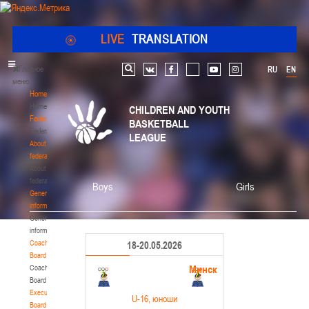
LIVE
TRANSLATION
Главное
RU
EN
Search
vk
facebook
youtube
instagram
меню
Home
Home
CHILDREN AND YOUTH
Federation
BASKETBALL
Federation
LEAGUE
About
federation
About
federation
Boys
Girls
General
information
General
information
Coaching
18-20.05.2026
Board
Минск
Coaching
Board
Executive
U-16
, юноши
Board