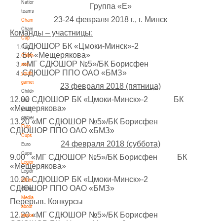
National
Группа «Е»
teams
U-14
, девушки
23-24 февраля 2018 г., г. Минск
Championship
IV тур – девушки 2012-2013 гг.р., Дивизион 1, 6-7 апреля 2026 г., г. Гомель, ул.
Championship
Команды – участницы:
27-29.03.2026
Б.Хмельницкого, 118а
Cup
СДЮШОР БК «Цмоки-Минск»-2
Cup
Молодечно
БК «Мещерякова»
Children
«МГ СДЮШОР №5»/БК Борисфен
and
U-16
, юноши
СДЮШОР ППО ОАО «БМЗ»
youth
games
III тур – юноши 2010-2011 гг.р., Дивизион 1, группа Г 27-29 марта 2026 г., г.
23 февраля 2018 (пятница)
Children
27-28.03.2026
Молодечно, ул. Великий Гостинец, 102
12.00 СДЮШОР БК «Цмоки-Минск»-2 БК
and
«Мещерякова»
Речица
youth
games
13.20 «МГ СДЮШОР №5»/БК Борисфен
Euro
СДЮШОР ППО ОАО «БМЗ»
U-12
, девушки
Cups
24 февраля 2018 (суббота)
IV тур – девушки 2014-2015 гг.р., дивизион 1 27-28 марта 2026 г., г. Речица, ул.
Euro
23-24.03.2026
Снежкова, 16
Cups
9.00 «МГ СДЮШОР №5»/БК Борисфен БК
Legionaries
«Мещерякова»
Могилев
Legionaries
10.20 СДЮШОР БК «Цмоки-Минск»-2
Other
СДЮШОР ППО ОАО «БМЗ»
Other
U-12
, девушки
Media
Перерыв. Конкурсы
III тур – девушки 2014-2015 гг.р., Дивизион 2, 23-24 марта 2026 г., г. Могилев,
about
21-22.03.2026
ул. 30 лет Победы, 1А
12.20 «МГ СДЮШОР №5»/БК Борисфен
basketball