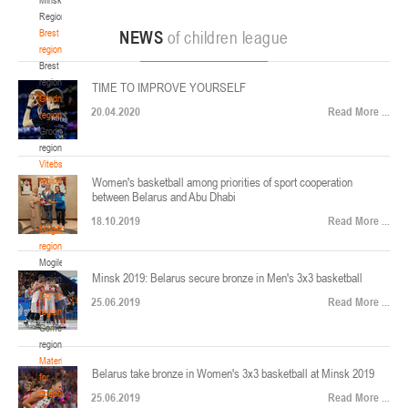
22-24.04.2026
ул. Ленинградская, 4
Region
Минск
Brest
NEWS
of children league
region
Brest
U-12
, юноши
region
TIME TO IMPROVE YOURSELF
Финал четырех – юноши 2014-2015 гг.р., Дивизион 2, 22-24 апреля 2026 г., г.
Grodno
17-19.04.2026
20.04.2020
Read More ...
Минск, ул. Стадионная, 3
region
Grodno
Гомель
region
Vitebsk
region
Women's basketball among priorities of sport cooperation
U-12
, девушки
between Belarus and Abu Dhabi
Vitebsk
V тур – девушки 2014-2015 гг.р., Дивизион 1, 17-19 апреля 2026 г., г. Гомель,
region
14-16.04.2026
18.10.2019
Read More ...
ул. Б.Хмельницкого, 118а
Mogilev
region
Минск
Mogilev
Minsk 2019: Belarus secure bronze in Men's 3x3 basketball
region
U-16
, девушки
Gomel
25.06.2019
Read More ...
region
Финал 4-х – девушки 2010-2011 гг.р., Дивизион 2, 14-16 апреля 2026 г., г.
Gomel
14-15.04.2026
Минск, ул. Стадионная, 3
region
Минск
Materials
Belarus take bronze in Women's 3x3 basketball at Minsk 2019
for
coaches
25.06.2019
Read More ...
U-16
, юноши