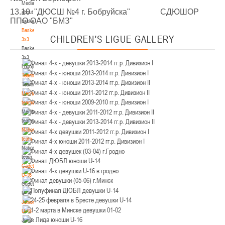
Media
Минск
13.10 "ДЮСШ №4 г. Бобруйска" СДЮШОР
about
ППО ОАО "БМЗ"
basketball
U-12
, юноши
Basketball
CHILDREN'S
LIGUE GALLERY
3x3
IV тур – юноши 2014-2015 гг.р., Дивизион 2, 21-22 марта 2026 г., г. Минск, ул.
Basketball
18-19.03.2026
Уральская 3А
3x3
Logo[modid=121]
Брест
Teams
Teams
U-16
, девушки
Men's
IV тур – девушки 2010-2011 гг.р., дивизион 2, 18-19 марта 2026 г., г. Брест, ул.
teams
17-18.03.2026
ул. Ленинградская, 4
Men's
teams
Гродно
National
team
National
U-14
, девушки
team
IV тур – девушки 2012-2013 гг.р., дивизион 2, 17-18 марта 2026 г., г. Гродно,
Cadets
14-15.03.2026
ул. Врублевского, 92
U-16
Cadets
Минск
U-16
Juniors
U-16
, девушки
U-18
Juniors
III тур – девушки 2010-2011 гг.р., Дивизион 1, 14-15 марта 2026 г., г. Минск, ул.