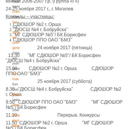
юноши 2006-2007 г.р. (Группа «Г»)
National
teams
U-14
, девушки
24-25 ноября 2017 г., г. Могилев
Championship
IV тур – девушки 2012-2013 гг.р., Дивизион 1, 6-7 апреля 2026 г., г. Гомель, ул.
Команды – участницы:
Championship
27-29.03.2026
Б.Хмельницкого, 118а
Cup
СДЮШОР №2 г. Орша
Cup
Молодечно
"ДЮСШ №4 г. Бобруйска"
Children
"МГ СДЮШОР №5"/ БК Борисфен
and
СДЮШОР ППО ОАО "БМЗ"
U-16
, юноши
youth
24 ноября 2017 (пятница)
games
III тур – юноши 2010-2011 гг.р., Дивизион 1, группа Г 27-29 марта 2026 г., г.
Children
27-28.03.2026
Молодечно, ул. Великий Гостинец, 102
13.30 "МГ СДЮШОР №5"/ БК Борисфен
and
"ДЮСШ №4 г. Бобруйска"
Речица
youth
15.00 СДЮШОР №2 г. Орша СДЮШОР
games
ППО ОАО "БМЗ"
Euro
U-12
, девушки
Cups
25 ноября 2017 (суббота)
IV тур – девушки 2014-2015 гг.р., дивизион 1 27-28 марта 2026 г., г. Речица, ул.
Euro
23-24.03.2026
8.30 "ДЮСШ №4 г. Бобруйска" СДЮШОР №2
Снежкова, 16
Cups
г. Орша
Legionaries
Могилев
Legionaries
9.50 СДЮШОР ППО ОАО "БМЗ" "МГ СДЮШОР
Other
№5"/ БК Борисфен
Other
U-12
, девушки
11.10 Перерыв. Конкурсы
Media
III тур – девушки 2014-2015 гг.р., Дивизион 2, 23-24 марта 2026 г., г. Могилев,
about
11.50 СДЮШОР №2 г. Орша "МГ СДЮШОР
21-22.03.2026
ул. 30 лет Победы, 1А
basketball
№5"/ БК Борисфен