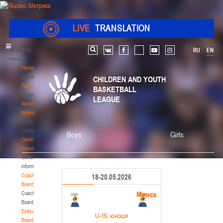
LIVE
TRANSLATION
Главное
RU
EN
Search
vk
facebook
youtube
instagram
меню
Home
Home
CHILDREN AND YOUTH
Federation
BASKETBALL
Federation
LEAGUE
About
federation
About
federation
Boys
Girls
General
information
General
information
Coaching
18-20.05.2026
Board
Минск
Coaching
Board
Executive
U-16
, юноши
Board