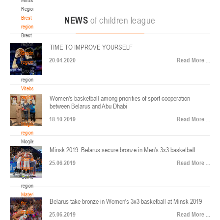
22-24.04.2026
ул. Ленинградская, 4
Region
Минск
Brest
NEWS
of children league
region
Brest
U-12
, юноши
region
TIME TO IMPROVE YOURSELF
Финал четырех – юноши 2014-2015 гг.р., Дивизион 2, 22-24 апреля 2026 г., г.
Grodno
17-19.04.2026
20.04.2020
Read More ...
Минск, ул. Стадионная, 3
region
Grodno
Гомель
region
Vitebsk
region
Women's basketball among priorities of sport cooperation
U-12
, девушки
between Belarus and Abu Dhabi
Vitebsk
V тур – девушки 2014-2015 гг.р., Дивизион 1, 17-19 апреля 2026 г., г. Гомель,
region
14-16.04.2026
18.10.2019
Read More ...
ул. Б.Хмельницкого, 118а
Mogilev
region
Минск
Mogilev
Minsk 2019: Belarus secure bronze in Men's 3x3 basketball
region
U-16
, девушки
Gomel
25.06.2019
Read More ...
region
Финал 4-х – девушки 2010-2011 гг.р., Дивизион 2, 14-16 апреля 2026 г., г.
Gomel
14-15.04.2026
Минск, ул. Стадионная, 3
region
Минск
Materials
Belarus take bronze in Women's 3x3 basketball at Minsk 2019
for
coaches
25.06.2019
Read More ...
U-16
, юноши