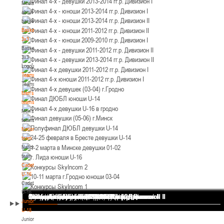
Media
Минск
about
basketball
U-12
, юноши
Basketball
3x3
IV тур – юноши 2014-2015 гг.р., Дивизион 2, 21-22 марта 2026 г., г. Минск, ул.
Basketball
18-19.03.2026
Уральская 3А
3x3
Logo[modid=121]
Брест
Teams
Teams
U-16
, девушки
Men's
IV тур – девушки 2010-2011 гг.р., дивизион 2, 18-19 марта 2026 г., г. Брест, ул.
teams
17-18.03.2026
ул. Ленинградская, 4
Men's
teams
Гродно
National
team
National
U-14
, девушки
team
IV тур – девушки 2012-2013 гг.р., дивизион 2, 17-18 марта 2026 г., г. Гродно,
Cadets
14-15.03.2026
ул. Врублевского, 92
U-16
Cadets
Минск
U-16
Финал 4-х - девушки 2013-2014 гг.р. Дивизион I
Финал 4-х - юноши 2013-2014 гг.р. Дивизион I
Финал 4-х - юноши 2013-2014 гг.р. Дивизион II
Финал 4-х - юноши 2011-2012 гг.р. Дивизион II
Финал 4-х - юноши 2009-2010 гг.р. Дивизион I
Финал 4-х - девушки 2011-2012 гг.р. Дивизион II
Финал 4-х - девушки 2013-2014 гг.р. Дивизион II
Финал 4-х девушки 2011-2012 гг.р. Дивизион I
Финал 4-х юноши 2011-2012 гг.р. Дивизион I
Финал 4-х девушек (03-04) г.Гродно
Финал ДЮБЛ юноши U-14
Финал 4-х девушки U-16 в гродно
Финал девушки (05-06) г.Минск
Полуфинал ДЮБЛ девушки U-14
24-25 февраля в Бресте девушки U-14
1-2 марта в Минске девушки 01-02
г. Лида юноши U-16
Конкурсы SkyIncom 2
10-11 марта г.Гродно юноши 03-04
Конкурсы SkyIncom 1
группа "ВКонтакте"
Juniors
U-16
, девушки
U-18
Juniors
III тур – девушки 2010-2011 гг.р., Дивизион 1, 14-15 марта 2026 г., г. Минск, ул.