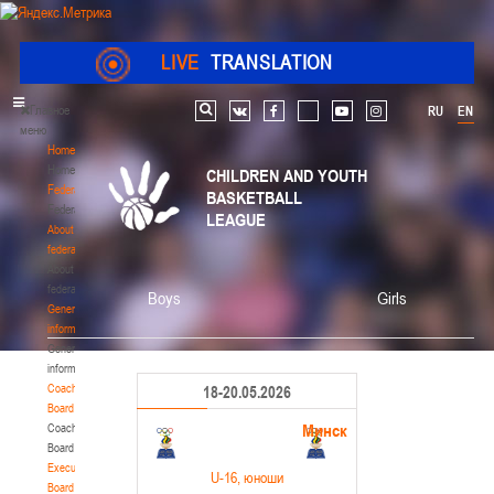
LIVE
TRANSLATION
Главное
RU
EN
Search
vk
facebook
youtube
instagram
меню
Home
Home
CHILDREN AND YOUTH
Federation
BASKETBALL
Federation
LEAGUE
About
federation
About
federation
Boys
Girls
General
information
General
information
Coaching
18-20.05.2026
Board
Минск
Coaching
Board
Executive
U-16
, юноши
Board