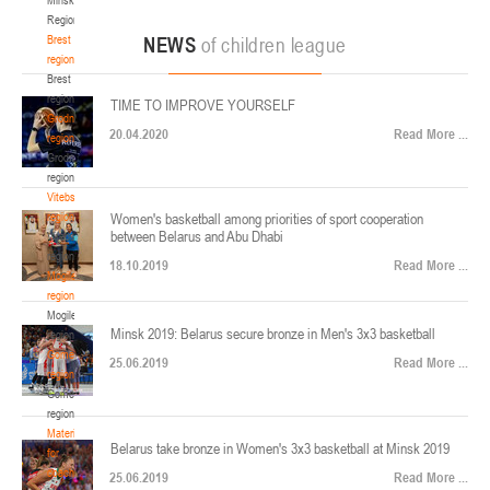
22-24.04.2026
ул. Ленинградская, 4
Region
Минск
Brest
NEWS
of children league
region
Brest
U-12
, юноши
region
TIME TO IMPROVE YOURSELF
Финал четырех – юноши 2014-2015 гг.р., Дивизион 2, 22-24 апреля 2026 г., г.
Grodno
17-19.04.2026
20.04.2020
Read More ...
Минск, ул. Стадионная, 3
region
Grodno
Гомель
region
Vitebsk
region
Women's basketball among priorities of sport cooperation
U-12
, девушки
between Belarus and Abu Dhabi
Vitebsk
V тур – девушки 2014-2015 гг.р., Дивизион 1, 17-19 апреля 2026 г., г. Гомель,
region
14-16.04.2026
18.10.2019
Read More ...
ул. Б.Хмельницкого, 118а
Mogilev
region
Минск
Mogilev
Minsk 2019: Belarus secure bronze in Men's 3x3 basketball
region
U-16
, девушки
Gomel
25.06.2019
Read More ...
region
Финал 4-х – девушки 2010-2011 гг.р., Дивизион 2, 14-16 апреля 2026 г., г.
Gomel
14-15.04.2026
Минск, ул. Стадионная, 3
region
Минск
Materials
Belarus take bronze in Women's 3x3 basketball at Minsk 2019
for
coaches
25.06.2019
Read More ...
U-16
, юноши