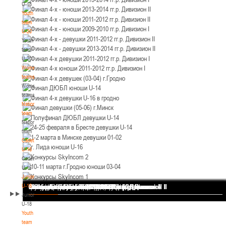
U-18
12-14.03.3036
Уральская 3А
Youth
Пинск
team
U-20
Youth
U-12
, юноши
team
II тур – юноши 2014-2015 гг.р., Дивизион 1, 12-14 марта 2026 г., г. Пинск, ул.
U-20
05-07.03.2026
ул. Пушкина, д. 27
Women's
teams
Минск
Women's
teams
National
U-14
, юноши
team
IV тур – юноши 2012-2013 гг.р., Дивизион 1, 05-07 марта 2026 г., г. Минск, ул.
National
05-06.03.2026
Уральская 3А
team
Cadets
Гомель
U-16
Cadets
U-14
, девушки
U-16
Juniors
III тур – девушки 2012-2013 гг.р., Дивизион 1, 05-06 марта 2026 г., г. Гомель,
U-18
Финал 4-х - девушки 2013-2014 гг.р. Дивизион I
Финал 4-х - юноши 2013-2014 гг.р. Дивизион I
Финал 4-х - юноши 2013-2014 гг.р. Дивизион II
Финал 4-х - юноши 2011-2012 гг.р. Дивизион II
Финал 4-х - юноши 2009-2010 гг.р. Дивизион I
Финал 4-х - девушки 2011-2012 гг.р. Дивизион II
Финал 4-х - девушки 2013-2014 гг.р. Дивизион II
Финал 4-х девушки 2011-2012 гг.р. Дивизион I
Финал 4-х юноши 2011-2012 гг.р. Дивизион I
Финал 4-х девушек (03-04) г.Гродно
Финал ДЮБЛ юноши U-14
Финал 4-х девушки U-16 в гродно
Финал девушки (05-06) г.Минск
Полуфинал ДЮБЛ девушки U-14
24-25 февраля в Бресте девушки U-14
1-2 марта в Минске девушки 01-02
г. Лида юноши U-16
Конкурсы SkyIncom 2
10-11 марта г.Гродно юноши 03-04
Конкурсы SkyIncom 1
группа "ВКонтакте"
04-06.03.2026
ул. Б.Хмельницкого, 118а
Juniors
Брест
U-18
Youth
team