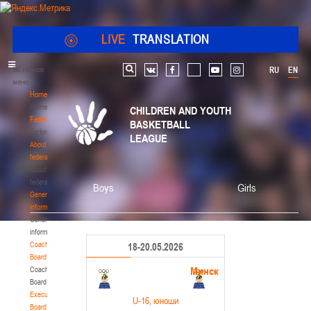
LIVE
TRANSLATION
Главное
RU
EN
Search
vk
facebook
youtube
instagram
меню
Home
Home
CHILDREN AND YOUTH
Federation
BASKETBALL
Federation
LEAGUE
About
federation
About
federation
Boys
Girls
General
information
General
information
Coaching
18-20.05.2026
Board
Минск
Coaching
Board
Executive
U-16
, юноши
Board