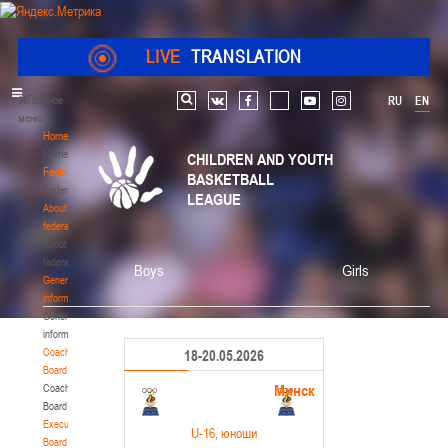
LIVE
TRANSLATION
Главное
RU
EN
Search
vk
facebook
youtube
instagram
меню
Home
Home
CHILDREN AND YOUTH
Federation
BASKETBALL
Federation
LEAGUE
About
federation
About
federation
Boys
Girls
General
information
General
information
Coaching
18-20.05.2026
Board
Минск
Coaching
Board
Executive
U-16
, юноши
Board