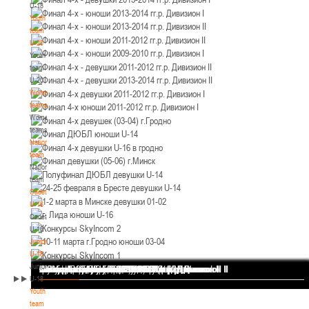
U-18
12-14.03.3036
Уральская 3А
Youth
Пинск
team
U-20
Youth
U-12
, юноши
team
II тур – юноши 2014-2015 гг.р., Дивизион 1, 12-14 марта 2026 г., г. Пинск, ул.
U-20
05-07.03.2026
ул. Пушкина, д. 27
Women's
teams
Минск
Women's
teams
National
U-14
, юноши
team
IV тур – юноши 2012-2013 гг.р., Дивизион 1, 05-07 марта 2026 г., г. Минск, ул.
National
05-06.03.2026
Уральская 3А
team
Cadets
Гомель
U-16
Cadets
U-14
, девушки
U-16
Juniors
III тур – девушки 2012-2013 гг.р., Дивизион 1, 05-06 марта 2026 г., г. Гомель,
U-18
04-06.03.2026
ул. Б.Хмельницкого, 118а
Juniors
Финал 4-х - девушки 2013-2014 гг.р. Дивизион I
Финал 4-х - юноши 2013-2014 гг.р. Дивизион I
Финал 4-х - юноши 2013-2014 гг.р. Дивизион II
Финал 4-х - юноши 2011-2012 гг.р. Дивизион II
Финал 4-х - юноши 2009-2010 гг.р. Дивизион I
Финал 4-х - девушки 2011-2012 гг.р. Дивизион II
Финал 4-х - девушки 2013-2014 гг.р. Дивизион II
Финал 4-х девушки 2011-2012 гг.р. Дивизион I
Финал 4-х юноши 2011-2012 гг.р. Дивизион I
Финал 4-х девушек (03-04) г.Гродно
Финал ДЮБЛ юноши U-14
Финал 4-х девушки U-16 в гродно
Финал девушки (05-06) г.Минск
Полуфинал ДЮБЛ девушки U-14
24-25 февраля в Бресте девушки U-14
1-2 марта в Минске девушки 01-02
г. Лида юноши U-16
Конкурсы SkyIncom 2
10-11 марта г.Гродно юноши 03-04
Конкурсы SkyIncom 1
группа "ВКонтакте"
Брест
U-18
Youth
team