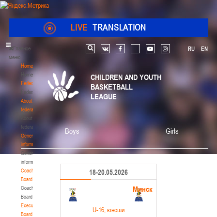
LIVE
TRANSLATION
Главное
RU
EN
Search
vk
facebook
youtube
instagram
меню
Home
Home
CHILDREN AND YOUTH
Federation
BASKETBALL
Federation
LEAGUE
About
federation
About
federation
Boys
Girls
General
information
General
information
Coaching
18-20.05.2026
Board
Минск
Coaching
Board
Executive
U-16
, юноши
Board