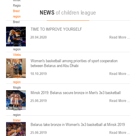
22-24.04.2026
ул. Ленинградская, 4
Region
Минск
Brest
NEWS
of children league
region
Brest
U-12
, юноши
region
TIME TO IMPROVE YOURSELF
Финал четырех – юноши 2014-2015 гг.р., Дивизион 2, 22-24 апреля 2026 г., г.
Grodno
17-19.04.2026
20.04.2020
Read More ...
Минск, ул. Стадионная, 3
region
Grodno
Гомель
region
Vitebsk
region
Women's basketball among priorities of sport cooperation
U-12
, девушки
between Belarus and Abu Dhabi
Vitebsk
V тур – девушки 2014-2015 гг.р., Дивизион 1, 17-19 апреля 2026 г., г. Гомель,
region
14-16.04.2026
18.10.2019
Read More ...
ул. Б.Хмельницкого, 118а
Mogilev
region
Минск
Mogilev
Minsk 2019: Belarus secure bronze in Men's 3x3 basketball
region
U-16
, девушки
Gomel
25.06.2019
Read More ...
region
Финал 4-х – девушки 2010-2011 гг.р., Дивизион 2, 14-16 апреля 2026 г., г.
Gomel
14-15.04.2026
Минск, ул. Стадионная, 3
region
Минск
Materials
Belarus take bronze in Women's 3x3 basketball at Minsk 2019
for
coaches
25.06.2019
Read More ...
U-16
, юноши