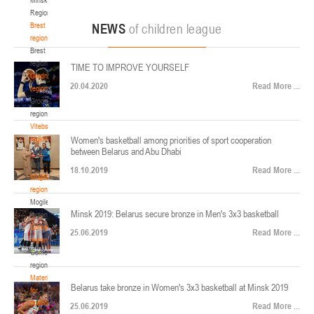
22-24.04.2026
ул. Ленинградская, 4
Region
Минск
Brest
NEWS
of children league
region
Brest
U-12
, юноши
region
TIME TO IMPROVE YOURSELF
Финал четырех – юноши 2014-2015 гг.р., Дивизион 2, 22-24 апреля 2026 г., г.
Grodno
17-19.04.2026
20.04.2020
Read More ...
Минск, ул. Стадионная, 3
region
Grodno
Гомель
region
Vitebsk
region
Women's basketball among priorities of sport cooperation
U-12
, девушки
between Belarus and Abu Dhabi
Vitebsk
V тур – девушки 2014-2015 гг.р., Дивизион 1, 17-19 апреля 2026 г., г. Гомель,
region
14-16.04.2026
18.10.2019
Read More ...
ул. Б.Хмельницкого, 118а
Mogilev
region
Минск
Mogilev
Minsk 2019: Belarus secure bronze in Men's 3x3 basketball
region
U-16
, девушки
Gomel
25.06.2019
Read More ...
region
Финал 4-х – девушки 2010-2011 гг.р., Дивизион 2, 14-16 апреля 2026 г., г.
Gomel
14-15.04.2026
Минск, ул. Стадионная, 3
region
Минск
Materials
Belarus take bronze in Women's 3x3 basketball at Minsk 2019
for
coaches
25.06.2019
Read More ...
U-16
, юноши