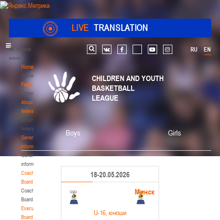
LIVE
TRANSLATION
Главное
RU
EN
Search
vk
facebook
youtube
instagram
меню
Home
Home
CHILDREN AND YOUTH
Federation
BASKETBALL
Federation
LEAGUE
About
federation
About
federation
Boys
Girls
General
information
General
information
Coaching
18-20.05.2026
Board
Минск
Coaching
Board
Executive
U-16
, юноши
Board