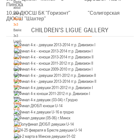
Media
Минск
Пинска
about
10.20 ДЮСШ БК "Горизонт" "Солигорская
basketball
U-12
, юноши
ДЮСШ "Шахтер"
Basketball
3x3
IV тур – юноши 2014-2015 гг.р., Дивизион 2, 21-22 марта 2026 г., г. Минск, ул.
CHILDREN'S
LIGUE GALLERY
Basketball
18-19.03.2026
Уральская 3А
3x3
Logo[modid=121]
Брест
Teams
Teams
U-16
, девушки
Men's
IV тур – девушки 2010-2011 гг.р., дивизион 2, 18-19 марта 2026 г., г. Брест, ул.
teams
17-18.03.2026
ул. Ленинградская, 4
Men's
teams
Гродно
National
team
National
U-14
, девушки
team
IV тур – девушки 2012-2013 гг.р., дивизион 2, 17-18 марта 2026 г., г. Гродно,
Cadets
14-15.03.2026
ул. Врублевского, 92
U-16
Cadets
Минск
U-16
Juniors
U-16
, девушки
U-18
Juniors
III тур – девушки 2010-2011 гг.р., Дивизион 1, 14-15 марта 2026 г., г. Минск, ул.