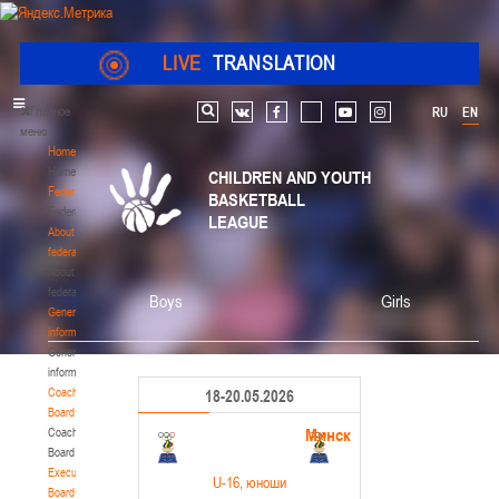
LIVE
TRANSLATION
Главное
RU
EN
Search
vk
facebook
youtube
instagram
меню
Home
Home
CHILDREN AND YOUTH
Federation
BASKETBALL
Federation
LEAGUE
About
federation
About
federation
Boys
Girls
General
information
General
information
Coaching
18-20.05.2026
Board
Минск
Coaching
Board
Executive
U-16
, юноши
Board