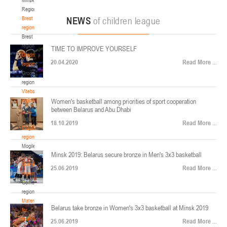
22-24.04.2026
ул. Ленинградская, 4
Region
Минск
Brest
NEWS
of children league
region
Brest
U-12
, юноши
region
TIME TO IMPROVE YOURSELF
Финал четырех – юноши 2014-2015 гг.р., Дивизион 2, 22-24 апреля 2026 г., г.
Grodno
17-19.04.2026
20.04.2020
Read More ...
Минск, ул. Стадионная, 3
region
Grodno
Гомель
region
Vitebsk
region
Women's basketball among priorities of sport cooperation
U-12
, девушки
between Belarus and Abu Dhabi
Vitebsk
V тур – девушки 2014-2015 гг.р., Дивизион 1, 17-19 апреля 2026 г., г. Гомель,
region
14-16.04.2026
18.10.2019
Read More ...
ул. Б.Хмельницкого, 118а
Mogilev
region
Минск
Mogilev
Minsk 2019: Belarus secure bronze in Men's 3x3 basketball
region
U-16
, девушки
Gomel
25.06.2019
Read More ...
region
Финал 4-х – девушки 2010-2011 гг.р., Дивизион 2, 14-16 апреля 2026 г., г.
Gomel
14-15.04.2026
Минск, ул. Стадионная, 3
region
Минск
Materials
Belarus take bronze in Women's 3x3 basketball at Minsk 2019
for
coaches
25.06.2019
Read More ...
U-16
, юноши