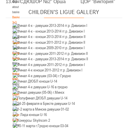
13.40 "СДЮШОР №2" Орша ЦОР "Виктория"
Media
Минск
about
CHILDREN'S
LIGUE GALLERY
basketball
U-12
, юноши
Basketball
3x3
IV тур – юноши 2014-2015 гг.р., Дивизион 2, 21-22 марта 2026 г., г. Минск, ул.
Basketball
18-19.03.2026
Уральская 3А
3x3
Logo[modid=121]
Брест
Teams
Teams
U-16
, девушки
Men's
IV тур – девушки 2010-2011 гг.р., дивизион 2, 18-19 марта 2026 г., г. Брест, ул.
teams
17-18.03.2026
ул. Ленинградская, 4
Men's
teams
Гродно
National
team
National
U-14
, девушки
team
IV тур – девушки 2012-2013 гг.р., дивизион 2, 17-18 марта 2026 г., г. Гродно,
Cadets
14-15.03.2026
ул. Врублевского, 92
U-16
Cadets
Минск
U-16
Juniors
U-16
, девушки
U-18
Juniors
III тур – девушки 2010-2011 гг.р., Дивизион 1, 14-15 марта 2026 г., г. Минск, ул.