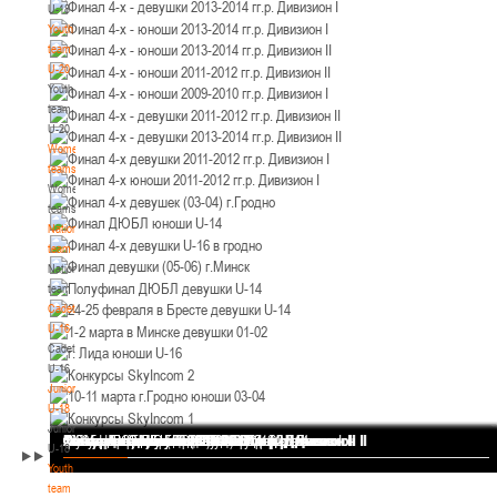
U-18
12-14.03.3036
Уральская 3А
Youth
Пинск
team
U-20
Youth
U-12
, юноши
team
II тур – юноши 2014-2015 гг.р., Дивизион 1, 12-14 марта 2026 г., г. Пинск, ул.
U-20
05-07.03.2026
ул. Пушкина, д. 27
Women's
teams
Минск
Women's
teams
National
U-14
, юноши
team
IV тур – юноши 2012-2013 гг.р., Дивизион 1, 05-07 марта 2026 г., г. Минск, ул.
National
05-06.03.2026
Уральская 3А
team
Cadets
Гомель
U-16
Cadets
U-14
, девушки
U-16
Juniors
III тур – девушки 2012-2013 гг.р., Дивизион 1, 05-06 марта 2026 г., г. Гомель,
U-18
04-06.03.2026
ул. Б.Хмельницкого, 118а
Juniors
Финал 4-х - девушки 2013-2014 гг.р. Дивизион I
Финал 4-х - юноши 2013-2014 гг.р. Дивизион I
Финал 4-х - юноши 2013-2014 гг.р. Дивизион II
Финал 4-х - юноши 2011-2012 гг.р. Дивизион II
Финал 4-х - юноши 2009-2010 гг.р. Дивизион I
Финал 4-х - девушки 2011-2012 гг.р. Дивизион II
Финал 4-х - девушки 2013-2014 гг.р. Дивизион II
Финал 4-х девушки 2011-2012 гг.р. Дивизион I
Финал 4-х юноши 2011-2012 гг.р. Дивизион I
Финал 4-х девушек (03-04) г.Гродно
Финал ДЮБЛ юноши U-14
Финал 4-х девушки U-16 в гродно
Финал девушки (05-06) г.Минск
Полуфинал ДЮБЛ девушки U-14
24-25 февраля в Бресте девушки U-14
1-2 марта в Минске девушки 01-02
г. Лида юноши U-16
Конкурсы SkyIncom 2
10-11 марта г.Гродно юноши 03-04
Конкурсы SkyIncom 1
группа "ВКонтакте"
Брест
U-18
Youth
team