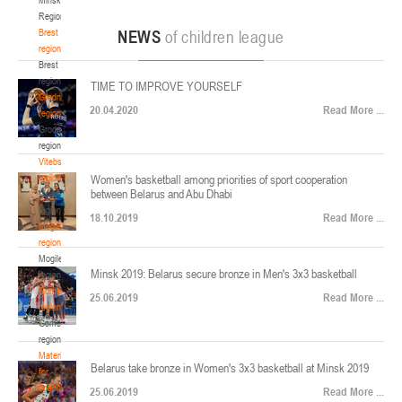
22-24.04.2026
ул. Ленинградская, 4
Region
Минск
Brest
NEWS
of children league
region
Brest
U-12
, юноши
region
TIME TO IMPROVE YOURSELF
Финал четырех – юноши 2014-2015 гг.р., Дивизион 2, 22-24 апреля 2026 г., г.
Grodno
17-19.04.2026
20.04.2020
Read More ...
Минск, ул. Стадионная, 3
region
Grodno
Гомель
region
Vitebsk
region
Women's basketball among priorities of sport cooperation
U-12
, девушки
between Belarus and Abu Dhabi
Vitebsk
V тур – девушки 2014-2015 гг.р., Дивизион 1, 17-19 апреля 2026 г., г. Гомель,
region
14-16.04.2026
18.10.2019
Read More ...
ул. Б.Хмельницкого, 118а
Mogilev
region
Минск
Mogilev
Minsk 2019: Belarus secure bronze in Men's 3x3 basketball
region
U-16
, девушки
Gomel
25.06.2019
Read More ...
region
Финал 4-х – девушки 2010-2011 гг.р., Дивизион 2, 14-16 апреля 2026 г., г.
Gomel
14-15.04.2026
Минск, ул. Стадионная, 3
region
Минск
Materials
Belarus take bronze in Women's 3x3 basketball at Minsk 2019
for
coaches
25.06.2019
Read More ...
U-16
, юноши