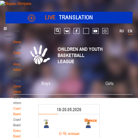
LIVE
TRANSLATION
Главное
RU
EN
Search
vk
facebook
youtube
instagram
меню
Home
Home
CHILDREN AND YOUTH
Federation
BASKETBALL
Federation
LEAGUE
About
federation
About
federation
Boys
Girls
General
information
General
information
Coaching
18-20.05.2026
Board
Минск
Coaching
Board
Executive
U-16
, юноши
Board