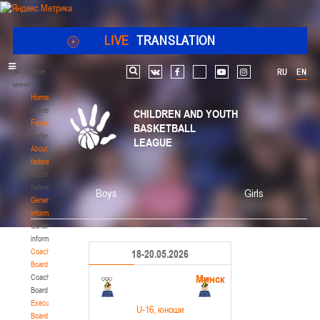
LIVE
TRANSLATION
Главное
RU
EN
Search
vk
facebook
youtube
instagram
меню
Home
Home
CHILDREN AND YOUTH
Federation
BASKETBALL
Federation
LEAGUE
About
federation
About
federation
Boys
Girls
General
information
General
information
Coaching
18-20.05.2026
Board
Минск
Coaching
Board
Executive
U-16
, юноши
Board