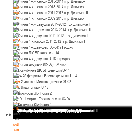
U-18
12-14.03.3036
Уральская 3А
Youth
Пинск
team
U-20
Youth
U-12
, юноши
team
II тур – юноши 2014-2015 гг.р., Дивизион 1, 12-14 марта 2026 г., г. Пинск, ул.
U-20
05-07.03.2026
ул. Пушкина, д. 27
Women's
teams
Минск
Women's
teams
National
U-14
, юноши
team
IV тур – юноши 2012-2013 гг.р., Дивизион 1, 05-07 марта 2026 г., г. Минск, ул.
National
05-06.03.2026
Уральская 3А
team
Cadets
Гомель
U-16
Cadets
U-14
, девушки
U-16
Juniors
III тур – девушки 2012-2013 гг.р., Дивизион 1, 05-06 марта 2026 г., г. Гомель,
U-18
04-06.03.2026
ул. Б.Хмельницкого, 118а
Финал 4-х - девушки 2013-2014 гг.р. Дивизион I
Финал 4-х - юноши 2013-2014 гг.р. Дивизион I
Финал 4-х - юноши 2013-2014 гг.р. Дивизион II
Финал 4-х - юноши 2011-2012 гг.р. Дивизион II
Финал 4-х - юноши 2009-2010 гг.р. Дивизион I
Финал 4-х - девушки 2011-2012 гг.р. Дивизион II
Финал 4-х - девушки 2013-2014 гг.р. Дивизион II
Финал 4-х девушки 2011-2012 гг.р. Дивизион I
Финал 4-х юноши 2011-2012 гг.р. Дивизион I
Финал 4-х девушек (03-04) г.Гродно
Финал ДЮБЛ юноши U-14
Финал 4-х девушки U-16 в гродно
Финал девушки (05-06) г.Минск
Полуфинал ДЮБЛ девушки U-14
24-25 февраля в Бресте девушки U-14
1-2 марта в Минске девушки 01-02
г. Лида юноши U-16
Конкурсы SkyIncom 2
10-11 марта г.Гродно юноши 03-04
Конкурсы SkyIncom 1
группа "ВКонтакте"
Juniors
Брест
U-18
Youth
team