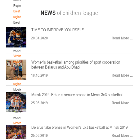
22-24.04.2026
ул. Ленинградская, 4
Region
Минск
Brest
NEWS
of children league
region
Brest
U-12
, юноши
region
TIME TO IMPROVE YOURSELF
Финал четырех – юноши 2014-2015 гг.р., Дивизион 2, 22-24 апреля 2026 г., г.
Grodno
17-19.04.2026
20.04.2020
Read More ...
Минск, ул. Стадионная, 3
region
Grodno
Гомель
region
Vitebsk
region
Women's basketball among priorities of sport cooperation
U-12
, девушки
between Belarus and Abu Dhabi
Vitebsk
V тур – девушки 2014-2015 гг.р., Дивизион 1, 17-19 апреля 2026 г., г. Гомель,
region
14-16.04.2026
18.10.2019
Read More ...
ул. Б.Хмельницкого, 118а
Mogilev
region
Минск
Mogilev
Minsk 2019: Belarus secure bronze in Men's 3x3 basketball
region
U-16
, девушки
Gomel
25.06.2019
Read More ...
region
Финал 4-х – девушки 2010-2011 гг.р., Дивизион 2, 14-16 апреля 2026 г., г.
Gomel
14-15.04.2026
Минск, ул. Стадионная, 3
region
Минск
Materials
Belarus take bronze in Women's 3x3 basketball at Minsk 2019
for
coaches
25.06.2019
Read More ...
U-16
, юноши