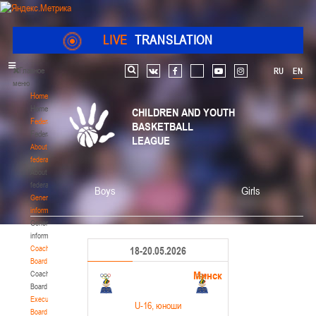
LIVE
TRANSLATION
Главное
RU
EN
Search
vk
facebook
youtube
instagram
меню
Home
Home
CHILDREN AND YOUTH
Federation
BASKETBALL
Federation
LEAGUE
About
federation
About
federation
Boys
Girls
General
information
General
information
Coaching
18-20.05.2026
Board
Минск
Coaching
Board
Executive
U-16
, юноши
Board