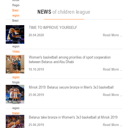
22-24.04.2026
ул. Ленинградская, 4
Region
Минск
Brest
NEWS
of children league
region
Brest
U-12
, юноши
region
TIME TO IMPROVE YOURSELF
Финал четырех – юноши 2014-2015 гг.р., Дивизион 2, 22-24 апреля 2026 г., г.
Grodno
17-19.04.2026
20.04.2020
Read More ...
Минск, ул. Стадионная, 3
region
Grodno
Гомель
region
Vitebsk
region
Women's basketball among priorities of sport cooperation
U-12
, девушки
between Belarus and Abu Dhabi
Vitebsk
V тур – девушки 2014-2015 гг.р., Дивизион 1, 17-19 апреля 2026 г., г. Гомель,
region
14-16.04.2026
18.10.2019
Read More ...
ул. Б.Хмельницкого, 118а
Mogilev
region
Минск
Mogilev
Minsk 2019: Belarus secure bronze in Men's 3x3 basketball
region
U-16
, девушки
Gomel
25.06.2019
Read More ...
region
Финал 4-х – девушки 2010-2011 гг.р., Дивизион 2, 14-16 апреля 2026 г., г.
Gomel
14-15.04.2026
Минск, ул. Стадионная, 3
region
Минск
Materials
Belarus take bronze in Women's 3x3 basketball at Minsk 2019
for
coaches
25.06.2019
Read More ...
U-16
, юноши