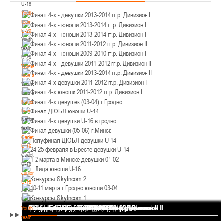
U-18
12-14.03.3036
Уральская 3А
Youth
Пинск
team
U-20
Youth
U-12
, юноши
team
II тур – юноши 2014-2015 гг.р., Дивизион 1, 12-14 марта 2026 г., г. Пинск, ул.
U-20
05-07.03.2026
ул. Пушкина, д. 27
Women's
teams
Минск
Women's
teams
National
U-14
, юноши
team
IV тур – юноши 2012-2013 гг.р., Дивизион 1, 05-07 марта 2026 г., г. Минск, ул.
National
05-06.03.2026
Уральская 3А
team
Cadets
Гомель
U-16
Cadets
U-14
, девушки
U-16
Juniors
III тур – девушки 2012-2013 гг.р., Дивизион 1, 05-06 марта 2026 г., г. Гомель,
U-18
04-06.03.2026
ул. Б.Хмельницкого, 118а
Juniors
Брест
U-18
Финал 4-х - девушки 2013-2014 гг.р. Дивизион I
Финал 4-х - юноши 2013-2014 гг.р. Дивизион I
Финал 4-х - юноши 2013-2014 гг.р. Дивизион II
Финал 4-х - юноши 2011-2012 гг.р. Дивизион II
Финал 4-х - юноши 2009-2010 гг.р. Дивизион I
Финал 4-х - девушки 2011-2012 гг.р. Дивизион II
Финал 4-х - девушки 2013-2014 гг.р. Дивизион II
Финал 4-х девушки 2011-2012 гг.р. Дивизион I
Финал 4-х юноши 2011-2012 гг.р. Дивизион I
Финал 4-х девушек (03-04) г.Гродно
Финал ДЮБЛ юноши U-14
Финал 4-х девушки U-16 в гродно
Финал девушки (05-06) г.Минск
Полуфинал ДЮБЛ девушки U-14
24-25 февраля в Бресте девушки U-14
1-2 марта в Минске девушки 01-02
г. Лида юноши U-16
Конкурсы SkyIncom 2
10-11 марта г.Гродно юноши 03-04
Конкурсы SkyIncom 1
группа "ВКонтакте"
Youth
team