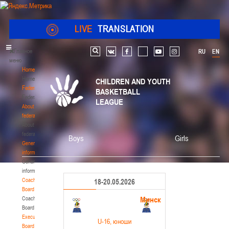
LIVE
TRANSLATION
Главное
RU
EN
Search
vk
facebook
youtube
instagram
меню
Home
Home
CHILDREN AND YOUTH
Federation
BASKETBALL
Federation
LEAGUE
About
federation
About
federation
Boys
Girls
General
information
General
information
Coaching
18-20.05.2026
Board
Минск
Coaching
Board
Executive
U-16
, юноши
Board