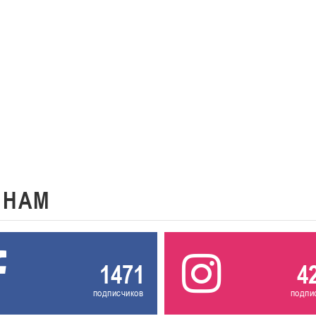
К
НАМ
1471
4
подписчиков
подпи