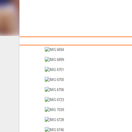
Тренерам
Конкурсы SkyIncom.