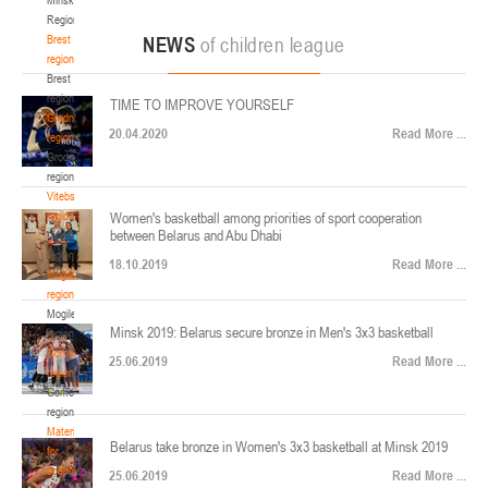
22-24.04.2026
ул. Ленинградская, 4
Region
Минск
Brest
NEWS
of children league
region
Brest
U-12
, юноши
region
TIME TO IMPROVE YOURSELF
Финал четырех – юноши 2014-2015 гг.р., Дивизион 2, 22-24 апреля 2026 г., г.
Grodno
17-19.04.2026
20.04.2020
Read More ...
Минск, ул. Стадионная, 3
region
Grodno
Гомель
region
Vitebsk
region
Women's basketball among priorities of sport cooperation
U-12
, девушки
between Belarus and Abu Dhabi
Vitebsk
V тур – девушки 2014-2015 гг.р., Дивизион 1, 17-19 апреля 2026 г., г. Гомель,
region
14-16.04.2026
18.10.2019
Read More ...
ул. Б.Хмельницкого, 118а
Mogilev
region
Минск
Mogilev
Minsk 2019: Belarus secure bronze in Men's 3x3 basketball
region
U-16
, девушки
Gomel
25.06.2019
Read More ...
region
Финал 4-х – девушки 2010-2011 гг.р., Дивизион 2, 14-16 апреля 2026 г., г.
Gomel
14-15.04.2026
Минск, ул. Стадионная, 3
region
Минск
Materials
Belarus take bronze in Women's 3x3 basketball at Minsk 2019
for
coaches
25.06.2019
Read More ...
U-16
, юноши