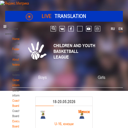
LIVE
TRANSLATION
Главное
RU
EN
Search
vk
facebook
youtube
instagram
меню
Home
Home
CHILDREN AND YOUTH
Federation
BASKETBALL
Federation
LEAGUE
About
federation
About
federation
Boys
Girls
General
information
General
information
Coaching
18-20.05.2026
Board
Минск
Coaching
Board
Executive
U-16
, юноши
Board