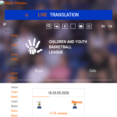
LIVE
TRANSLATION
Главное
RU
EN
Search
vk
facebook
youtube
instagram
меню
Home
Home
CHILDREN AND YOUTH
Federation
BASKETBALL
Federation
LEAGUE
About
federation
About
federation
Boys
Girls
General
information
General
information
Coaching
18-20.05.2026
Board
Минск
Coaching
Board
Executive
U-16
, юноши
Board