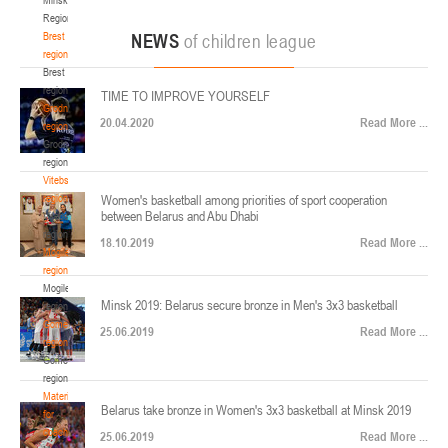
22-24.04.2026
ул. Ленинградская, 4
Region
Минск
Brest
NEWS
of children league
region
Brest
U-12
, юноши
region
TIME TO IMPROVE YOURSELF
Финал четырех – юноши 2014-2015 гг.р., Дивизион 2, 22-24 апреля 2026 г., г.
Grodno
17-19.04.2026
20.04.2020
Read More ...
Минск, ул. Стадионная, 3
region
Grodno
Гомель
region
Vitebsk
region
Women's basketball among priorities of sport cooperation
U-12
, девушки
between Belarus and Abu Dhabi
Vitebsk
V тур – девушки 2014-2015 гг.р., Дивизион 1, 17-19 апреля 2026 г., г. Гомель,
region
14-16.04.2026
18.10.2019
Read More ...
ул. Б.Хмельницкого, 118а
Mogilev
region
Минск
Mogilev
Minsk 2019: Belarus secure bronze in Men's 3x3 basketball
region
U-16
, девушки
Gomel
25.06.2019
Read More ...
region
Финал 4-х – девушки 2010-2011 гг.р., Дивизион 2, 14-16 апреля 2026 г., г.
Gomel
14-15.04.2026
Минск, ул. Стадионная, 3
region
Минск
Materials
Belarus take bronze in Women's 3x3 basketball at Minsk 2019
for
coaches
25.06.2019
Read More ...
U-16
, юноши