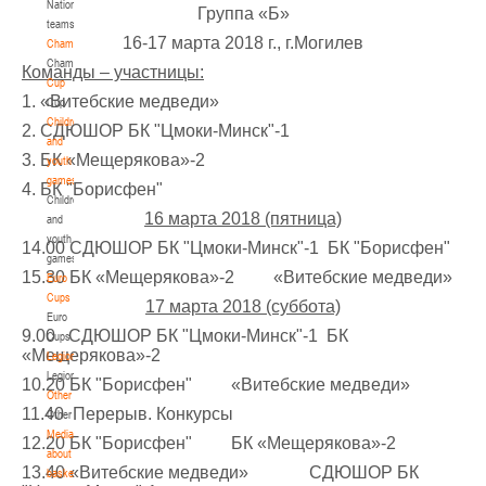
National
Группа «Б»
teams
U-14
, девушки
16-17 марта 2018 г., г.Могилев
Championship
IV тур – девушки 2012-2013 гг.р., Дивизион 1, 6-7 апреля 2026 г., г. Гомель, ул.
Championship
Команды – участницы:
27-29.03.2026
Б.Хмельницкого, 118а
Cup
1. «Витебские медведи»
Cup
Молодечно
Children
2. СДЮШОР БК "Цмоки-Минск"-1
and
U-16
, юноши
3. БК «Мещерякова»-2
youth
games
III тур – юноши 2010-2011 гг.р., Дивизион 1, группа Г 27-29 марта 2026 г., г.
4. БК "Борисфен"
Children
27-28.03.2026
Молодечно, ул. Великий Гостинец, 102
16 марта 2018 (пятница)
and
Речица
youth
14.00 СДЮШОР БК "Цмоки-Минск"-1
БК "Борисфен"
games
15.30 БК «Мещерякова»-2 «Витебские медведи»
Euro
U-12
, девушки
Cups
17 марта 2018 (суббота)
IV тур – девушки 2014-2015 гг.р., дивизион 1 27-28 марта 2026 г., г. Речица, ул.
Euro
23-24.03.2026
9.00 СДЮШОР БК "Цмоки-Минск"-1
БК
Снежкова, 16
Cups
«Мещерякова»-2
Legionaries
Могилев
Legionaries
10.20 БК "Борисфен" «Витебские медведи»
Other
11.40 Перерыв. Конкурсы
Other
U-12
, девушки
Media
12.20 БК "Борисфен" БК «Мещерякова»-2
III тур – девушки 2014-2015 гг.р., Дивизион 2, 23-24 марта 2026 г., г. Могилев,
about
21-22.03.2026
ул. 30 лет Победы, 1А
13.40 «Витебские медведи» СДЮШОР БК
basketball