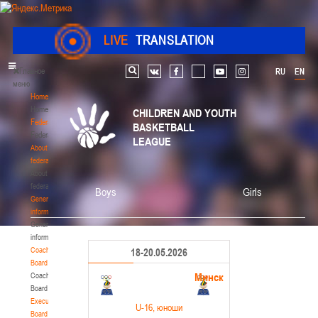
LIVE
TRANSLATION
Главное
RU
EN
Search
vk
facebook
youtube
instagram
меню
Home
Home
CHILDREN AND YOUTH
Federation
BASKETBALL
Federation
LEAGUE
About
federation
About
federation
Boys
Girls
General
information
General
information
Coaching
18-20.05.2026
Board
Минск
Coaching
Board
Executive
U-16
, юноши
Board