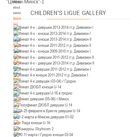
"Цмоки-Минск"-1
Media
Минск
about
CHILDREN'S
LIGUE GALLERY
basketball
U-12
, юноши
Basketball
3x3
IV тур – юноши 2014-2015 гг.р., Дивизион 2, 21-22 марта 2026 г., г. Минск, ул.
Basketball
18-19.03.2026
Уральская 3А
3x3
Logo[modid=121]
Брест
Teams
Teams
U-16
, девушки
Men's
IV тур – девушки 2010-2011 гг.р., дивизион 2, 18-19 марта 2026 г., г. Брест, ул.
teams
17-18.03.2026
ул. Ленинградская, 4
Men's
teams
Гродно
National
team
National
U-14
, девушки
team
IV тур – девушки 2012-2013 гг.р., дивизион 2, 17-18 марта 2026 г., г. Гродно,
Cadets
14-15.03.2026
ул. Врублевского, 92
U-16
Cadets
Минск
U-16
Juniors
U-16
, девушки
U-18
Juniors
III тур – девушки 2010-2011 гг.р., Дивизион 1, 14-15 марта 2026 г., г. Минск, ул.