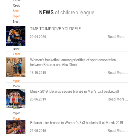
22-24.04.2026
ул. Ленинградская, 4
Region
Минск
Brest
NEWS
of children league
region
Brest
U-12
, юноши
region
TIME TO IMPROVE YOURSELF
Финал четырех – юноши 2014-2015 гг.р., Дивизион 2, 22-24 апреля 2026 г., г.
Grodno
17-19.04.2026
20.04.2020
Read More ...
Минск, ул. Стадионная, 3
region
Grodno
Гомель
region
Vitebsk
region
Women's basketball among priorities of sport cooperation
U-12
, девушки
between Belarus and Abu Dhabi
Vitebsk
V тур – девушки 2014-2015 гг.р., Дивизион 1, 17-19 апреля 2026 г., г. Гомель,
region
14-16.04.2026
18.10.2019
Read More ...
ул. Б.Хмельницкого, 118а
Mogilev
region
Минск
Mogilev
Minsk 2019: Belarus secure bronze in Men's 3x3 basketball
region
U-16
, девушки
Gomel
25.06.2019
Read More ...
region
Финал 4-х – девушки 2010-2011 гг.р., Дивизион 2, 14-16 апреля 2026 г., г.
Gomel
14-15.04.2026
Минск, ул. Стадионная, 3
region
Минск
Materials
Belarus take bronze in Women's 3x3 basketball at Minsk 2019
for
coaches
25.06.2019
Read More ...
U-16
, юноши