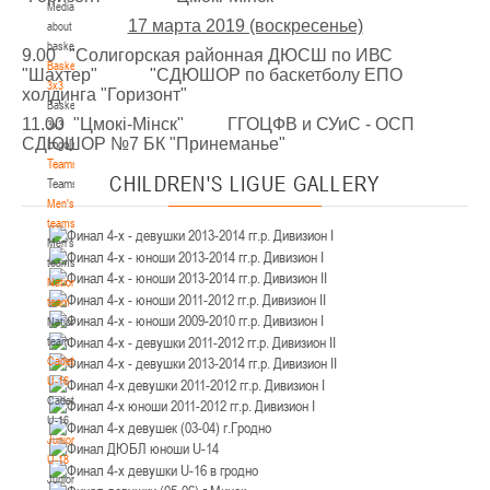
Media
Минск
17 марта 2019 (воскресенье)
about
basketball
9.00 "Солигорская районная ДЮСШ по ИВС
U-12
, юноши
Basketball
"Шахтер" "СДЮШОР по баскетболу ЕПО
3x3
IV тур – юноши 2014-2015 гг.р., Дивизион 2, 21-22 марта 2026 г., г. Минск, ул.
холдинга "Горизонт"
Basketball
18-19.03.2026
Уральская 3А
11.00 "Цмокi-Мiнск" ГГОЦФВ и СУиС - ОСП
3x3
СДЮШОР №7 БК "Принеманье"
Logo[modid=121]
Брест
Teams
CHILDREN'S
LIGUE GALLERY
Teams
U-16
, девушки
Men's
IV тур – девушки 2010-2011 гг.р., дивизион 2, 18-19 марта 2026 г., г. Брест, ул.
teams
17-18.03.2026
ул. Ленинградская, 4
Men's
teams
Гродно
National
team
National
U-14
, девушки
team
IV тур – девушки 2012-2013 гг.р., дивизион 2, 17-18 марта 2026 г., г. Гродно,
Cadets
14-15.03.2026
ул. Врублевского, 92
U-16
Cadets
Минск
U-16
Juniors
U-16
, девушки
U-18
Juniors
III тур – девушки 2010-2011 гг.р., Дивизион 1, 14-15 марта 2026 г., г. Минск, ул.