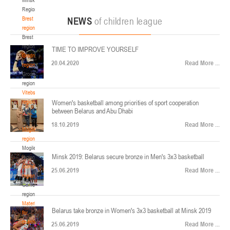
22-24.04.2026
ул. Ленинградская, 4
Region
Минск
Brest
NEWS
of children league
region
Brest
U-12
, юноши
region
TIME TO IMPROVE YOURSELF
Финал четырех – юноши 2014-2015 гг.р., Дивизион 2, 22-24 апреля 2026 г., г.
Grodno
17-19.04.2026
20.04.2020
Read More ...
Минск, ул. Стадионная, 3
region
Grodno
Гомель
region
Vitebsk
region
Women's basketball among priorities of sport cooperation
U-12
, девушки
between Belarus and Abu Dhabi
Vitebsk
V тур – девушки 2014-2015 гг.р., Дивизион 1, 17-19 апреля 2026 г., г. Гомель,
region
14-16.04.2026
18.10.2019
Read More ...
ул. Б.Хмельницкого, 118а
Mogilev
region
Минск
Mogilev
Minsk 2019: Belarus secure bronze in Men's 3x3 basketball
region
U-16
, девушки
Gomel
25.06.2019
Read More ...
region
Финал 4-х – девушки 2010-2011 гг.р., Дивизион 2, 14-16 апреля 2026 г., г.
Gomel
14-15.04.2026
Минск, ул. Стадионная, 3
region
Минск
Materials
Belarus take bronze in Women's 3x3 basketball at Minsk 2019
for
coaches
25.06.2019
Read More ...
U-16
, юноши