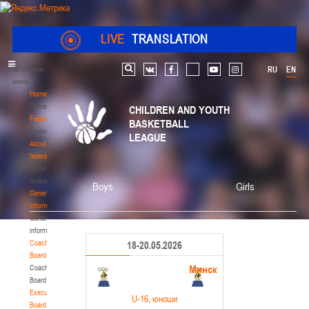
LIVE
TRANSLATION
Главное
RU
EN
Search
vk
facebook
youtube
instagram
меню
Home
Home
CHILDREN AND YOUTH
Federation
BASKETBALL
Federation
LEAGUE
About
federation
About
federation
Boys
Girls
General
information
General
information
Coaching
18-20.05.2026
Board
Минск
Coaching
Board
Executive
U-16
, юноши
Board