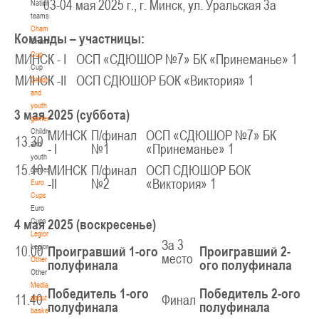
03-04 мая 2025 г., г. Минск, ул. Уральская 3а
National
teams
U-14
, девушки
Championship
Команды – участницы:
IV тур – девушки 2012-2013 гг.р., Дивизион 1, 6-7 апреля 2026 г., г. Гомель, ул.
Championship
27-29.03.2026
Б.Хмельницкого, 118а
Cup
МИНСК - I
ОСП «СДЮШОР №7» БК «Принеманье» 1
Cup
Молодечно
МИНСК -II
ОСП СДЮШОР БОК «Виктория» 1
Children
and
U-16
, юноши
youth
3 мая 2025 (суббота)
games
III тур – юноши 2010-2011 гг.р., Дивизион 1, группа Г 27-29 марта 2026 г., г.
Children
27-28.03.2026
МИНСК
П/финал
ОСП «СДЮШОР №7» БК
Молодечно, ул. Великий Гостинец, 102
13.30
and
- I
№1
«Принеманье» 1
Речица
youth
15.10
МИНСК
П/финал
ОСП СДЮШОР БОК
games
-II
№2
«Виктория» 1
Euro
U-12
, девушки
Cups
IV тур – девушки 2014-2015 гг.р., дивизион 1 27-28 марта 2026 г., г. Речица, ул.
Euro
23-24.03.2026
Снежкова, 16
Cups
4 мая 2025 (воскресенье)
Legionaries
Могилев
За 3
Legionaries
10.00
Проигравший 1-ого
Проигравший 2-
место
Other
полуфинала
ого полуфинала
Other
U-12
, девушки
Media
Победитель 1-ого
Победитель 2-ого
III тур – девушки 2014-2015 гг.р., Дивизион 2, 23-24 марта 2026 г., г. Могилев,
11.40
Финал
about
21-22.03.2026
полуфинала
полуфинала
ул. 30 лет Победы, 1А
basketball