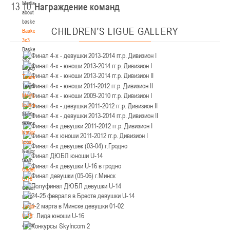
Media
13.10
Награждение команд
Минск
about
basketball
U-12
, юноши
CHILDREN'S
LIGUE GALLERY
Basketball
3x3
IV тур – юноши 2014-2015 гг.р., Дивизион 2, 21-22 марта 2026 г., г. Минск, ул.
Basketball
18-19.03.2026
Уральская 3А
3x3
Logo[modid=121]
Брест
Teams
Teams
U-16
, девушки
Men's
IV тур – девушки 2010-2011 гг.р., дивизион 2, 18-19 марта 2026 г., г. Брест, ул.
teams
17-18.03.2026
ул. Ленинградская, 4
Men's
teams
Гродно
National
team
National
U-14
, девушки
team
IV тур – девушки 2012-2013 гг.р., дивизион 2, 17-18 марта 2026 г., г. Гродно,
Cadets
14-15.03.2026
ул. Врублевского, 92
U-16
Cadets
Минск
U-16
Juniors
U-16
, девушки
U-18
Juniors
III тур – девушки 2010-2011 гг.р., Дивизион 1, 14-15 марта 2026 г., г. Минск, ул.