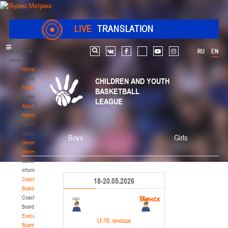
LIVE
TRANSLATION
Главное
RU
EN
Search
vk
facebook
youtube
instagram
меню
Home
Home
CHILDREN AND YOUTH
Federation
BASKETBALL
Federation
LEAGUE
About
federation
About
federation
Boys
Girls
General
information
General
information
Coaching
18-20.05.2026
Board
Минск
Coaching
Board
Executive
U-16
, юноши
Board