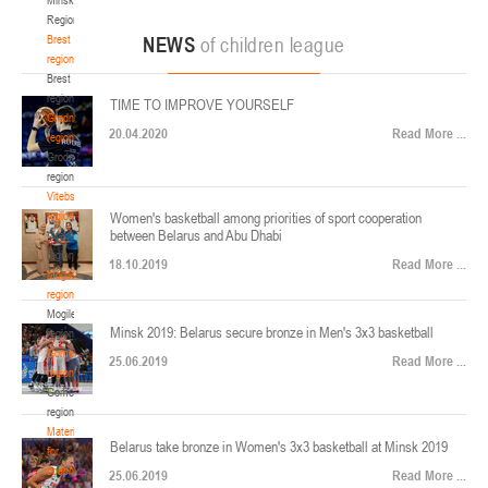
22-24.04.2026
ул. Ленинградская, 4
Region
Минск
Brest
NEWS
of children league
region
Brest
U-12
, юноши
region
TIME TO IMPROVE YOURSELF
Финал четырех – юноши 2014-2015 гг.р., Дивизион 2, 22-24 апреля 2026 г., г.
Grodno
17-19.04.2026
20.04.2020
Read More ...
Минск, ул. Стадионная, 3
region
Grodno
Гомель
region
Vitebsk
region
Women's basketball among priorities of sport cooperation
U-12
, девушки
between Belarus and Abu Dhabi
Vitebsk
V тур – девушки 2014-2015 гг.р., Дивизион 1, 17-19 апреля 2026 г., г. Гомель,
region
14-16.04.2026
18.10.2019
Read More ...
ул. Б.Хмельницкого, 118а
Mogilev
region
Минск
Mogilev
Minsk 2019: Belarus secure bronze in Men's 3x3 basketball
region
U-16
, девушки
Gomel
25.06.2019
Read More ...
region
Финал 4-х – девушки 2010-2011 гг.р., Дивизион 2, 14-16 апреля 2026 г., г.
Gomel
14-15.04.2026
Минск, ул. Стадионная, 3
region
Минск
Materials
Belarus take bronze in Women's 3x3 basketball at Minsk 2019
for
coaches
25.06.2019
Read More ...
U-16
, юноши