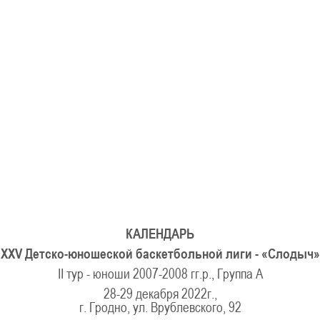
U-12
, 
26 г., г. Минск, ул. Стадионная, 3
V тур – девушки 2014-2015 гг.р., Дивизион 1, 17-19
14-15.04.2026
Минск
U-16
, юноши
г., г. Минск, ул. Стадионная, 3
IV тур – юноши 2010-2011 гг.р., Дивизион 2, 14-15 апре
08-10.04.2026
ск
U-14
, юноши
 г. Минск, ул. Уральская 3А
V тур – юноши 2012-2013 гг.р., Дивизион 1, 8-10 апреля 2026
06-07.04.2026
КАЛЕНДАРЬ
Таб
XXV Детско-юношеской баскетбольной лиги - «Слодыч»
II тур - юноши 2007-2008 гг.р., Группа А
U-14
, девушки
МУЖ
28-29 декабря 2022г.,
Мосты, ул. Зеленая, 86
IV тур – девушки 2012-2013 гг.р., Дивизион 1, 6-7 апреля 2026 г.
г. Гродно, ул. Врублевского, 92
ГРУПП