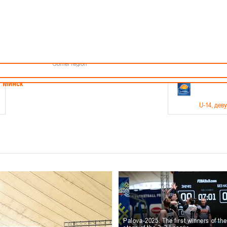
Minsk
Coaches
endar
About the league
Minsk Region
ams
News
Brest region
Boys
Grodno region
Girls
Vitebsk region
Documentation
Mogilev region
Photos
Gomel region
21-23.05
Минск
U-14
, дев
г., г. Минск, ул. Филимонова 51Б
Финал четырех – девушки 2012-2013 гг.р., дивизион 1,
11-14.
Мосты
U-16
, 
6 г., г. Мосты, ул. Зеленая, 86
Финал четырех – юноши 2010-2011 гг.р., Дивизион 2, 12
10-
Гродно
Palova-2025. The first winners of th
U-1