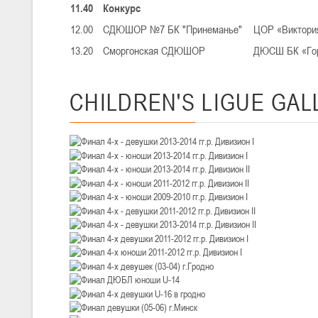
III тур – девушки 2010-2011 гг.р., Дивизион 1, 14-15 марта 2026 г., 
11.40
Конкурс
05-07.03.2026
12.00
СДЮШОР №7 БК "Принеманье"
ЦОР «Виктори
Минс
13.20
Сморгонская СДЮШОР
ДЮСШ БК «Гор
U-14
, юноши
IV тур – юноши 2012-2013 гг.р., Дивизион 1, 05-07 марта 2026 г., г.
CHILDREN'S
LIGUE GAL
04-06.03.2026
U-16
, юноши
III тур – юноши 2010-2011 гг.р., дивизион 1, группа В 04-06 марта 202
27.02.-01.03.2026
U-14
, девушки
III тур – девушки 2012-2013 гг.р., Дивизион 2, 27 февраля - 1 марта 
20-22.02.2026
Ми