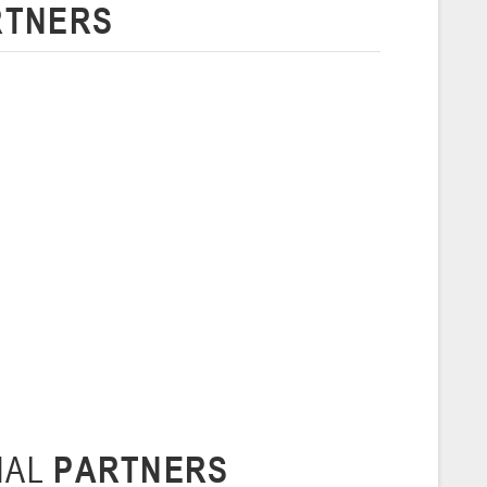
RTNERS
 г., г. Пинск, ул. Пушкина, д. 27
5
Сморгонь
и
нваря 2026 г., Сморгонь, ул. П. Балыша 4
16-18.01.2026
Минск
U-16
, юноши
н I, группа Г 16-18 января 2026 г., г. Минск, ул. Уральская, 3А
Молодечно
NAL
PARTNERS
6 г., г. Молодечно, ул. Великий Гостинец, 102