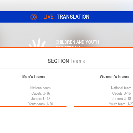
LIVE
TRANSLATION
CHILDREN AND YOUTH
BASKETBALL
LEAGUE
SECTION
SECTION
SECTION
SECTION
Competition
Federation
Teams
News
n News
CHILDREN'S COMPETITIONS
Championship. Women
Men's teams
Contacts
First League. Archiv
Women's teams
Documentation
Federation
National teams
Contact Federation
National team
Standings
Regulatory docume
National team
Standings
Federation Office
Cadets U-16
Teams
Materials on basketball s
Cadets U-16
Teams
Match results
Juniors U-18
Documents of the Republican Co
Match results
Juniors U-18
Children and youth games
Euro Cups
Youth team U-20
Calendar
Transition Regulat
Youth team U-2
Calendar
Players
Players
Team statistics
Table of results
Media about basketball
Player Stats
PLAY-OFF
Schools
Materials for coache
men
Children's League
Table of results