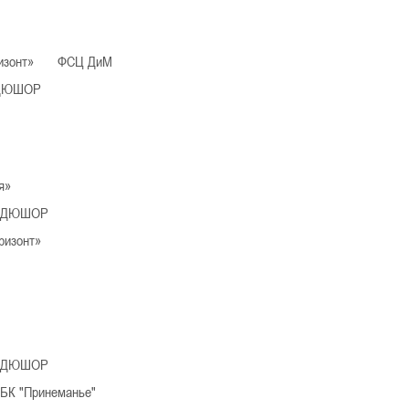
Молодечно
зонт»
ФСЦ ДиМ
026 г., г. Молодечно, ул. Великий Гостинец, 102
IV тур – девушки 2014-2015 гг.р., дивиз
 СДЮШОР
21-22.03.2026
Могилев
U-12
, юноши
я»
г. Могилев, ул. 30 лет Победы, 1А
IV тур – юноши 2014-2015 гг.р., Дивизион 2, 21-22 мар
17-18.03.20
 СДЮШОР
Брест
изонт»
U-14
, девуш
. Брест, ул. ул. Ленинградская, 4
IV тур – девушки 2012-2013 гг.р., дивизион 2, 17-18 ма
12-14.03.3036
к
 СДЮШОР
U-12
, юноши
К "Принеманье"