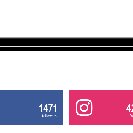
U-12
, девушки
, г. Минск, ул. Уральская 3А
III тур – девушки 2014-2015 гг.р., Дивизион 1, 21-22 февра
16-17.02.2
бск
U-12
, юнош
г. Витебск, ул. Лазо, 113А
II тур – юноши 2014-2015 гг.р., Дивизион 2, 16-17 февраля 20
06-08.02.2026
нск
U-14
, юноши
г. Минск, ул. Стадионная, 3
III тур – юноши 2012-2013 гг.р., дивизион I 06-08 февраля 20
29-31.01.2026
нск
1471
4
U-16
, юноши
followers
f
 г. Минск, ул. Стадионная, 3
II тур – юноши 2010-2011 гг.р., Дивизион II 29-31 января 20
26-27.01.2026
к