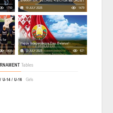
SHAKHTER" BECAME A SILVER MEDALIST
1, 10-12 мая 2026 г., г. Пинск, ул. ул. Пушкина, д. 27
ompetitive
On July 19, 2025, Smolensk hosted the second
1750
19 JULY 2025
1479
5.2026
nal League
round of the Future division of the 3x3 United
urt in the
Continental League, held as part of the
Гомель
ed
in
the
Rosenergoatom International 3x3 Basketball
, "Boys U-
Festival. The Belarus-Shakhter men's team
became the silver medalist.
ноши
7 мая 2026 г., г. Гомель, ул. Б.Хмельницкого, 118а
s for
2026
Happy Independence Day, Belarus!
Минск
cial corps
On July 3, Belarus celebrates its main national
1431
03 JULY 2025
621
e them the
holiday, Independence Day.
ons in the
ши
RNAMENT
Tables
29 апреля 2026 г., г. Минск, ул. Стадионная, 3
Girls
U-14
U-16
Брест
г., г. Брест, ул. ул. Ленинградская, 4
.04.2026
Гомель