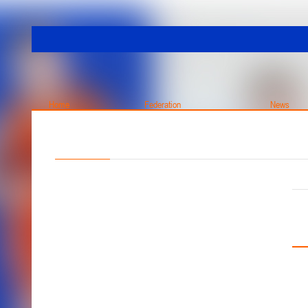
Home
Federation
News
ONLINE
About the league
Mai
Championship. Men
About federation
All News
General information
Standings
Coaching Board
Teams
Executive Board
Match results
Cup
Structure
Calendar
Republican Collegium of Judges
Players
Team statistics
Other
Player Stats
PLAY-OFF
Cooperation
Cup. Wo
Table of results