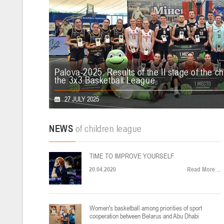
Финал четырех – девушки 2014-2015 гг.р., дивизион 1, 11-13 мая 202
06-08.05.2026
U-12
, девушки
Palova-2025. Results of the II stage of the 
Финал четырех – девушки 2014-2015 гг.р., Дивизион 2, 6-8 мая 2026 
the 3x3 Basketball League
03-05.05.2026
On July 27, 2025, Minsk hosted the final matches of the se
27 JULY 2025
Championship of the Republic of Belarus among men's and women'
3x3 League.
U-16
, девушки
NEWS
of children league
Финал четырех – девушки 2010-2011 гг.р., Дивизион 1, 3-5 мая 2026 
25-26.04.2026
TIME TO IMPROVE YOURSELF
Минс
20.04.2020
Read More ...
U-14
, юноши
VI тур – юноши 2012-2013 гг.р., Дивизион 1, 25-26 апреля 2026 г., г
22-24.04.2026
Women's basketball among priorities of sport
cooperation between Belarus and Abu Dhabi