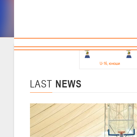
Sponsors and partners
Cal
Te
BBF
18-20.05.2026
U-16
, юноши
Финал четырех –юноши 2010-2011 гг.р. Дивизион 1, 18-20 мая 2026 
15-17.05.2026
LAST
NEWS
U-14
, девушки
Финал четырех – девушки 2012-2013 гг.р., Дивизион 2 15-17 мая 202
11-13.05.2026
U-12
, юноши