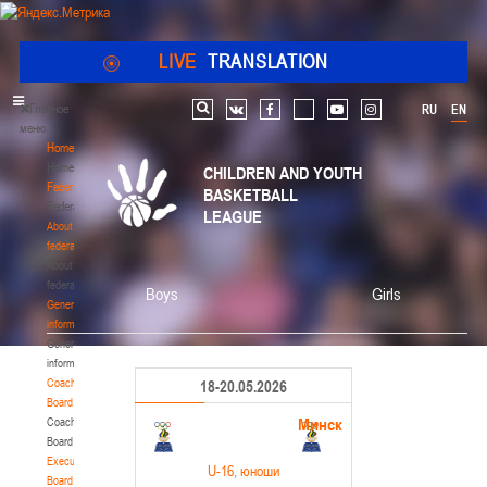
LIVE
TRANSLATION
Главное
RU
EN
Search
vk
facebook
youtube
instagram
меню
Home
Home
CHILDREN AND YOUTH
Federation
BASKETBALL
Federation
LEAGUE
About
federation
About
federation
Boys
Girls
General
information
General
information
Coaching
18-20.05.2026
Board
Минск
Coaching
Board
Executive
U-16
, юноши
Board