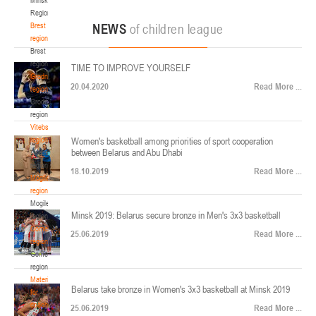
22-24.04.2026
ул. Ленинградская, 4
Region
Минск
Brest
NEWS
of children league
region
Brest
U-12
, юноши
region
TIME TO IMPROVE YOURSELF
Финал четырех – юноши 2014-2015 гг.р., Дивизион 2, 22-24 апреля 2026 г., г.
Grodno
17-19.04.2026
20.04.2020
Read More ...
Минск, ул. Стадионная, 3
region
Grodno
Гомель
region
Vitebsk
region
Women's basketball among priorities of sport cooperation
U-12
, девушки
between Belarus and Abu Dhabi
Vitebsk
V тур – девушки 2014-2015 гг.р., Дивизион 1, 17-19 апреля 2026 г., г. Гомель,
region
14-16.04.2026
18.10.2019
Read More ...
ул. Б.Хмельницкого, 118а
Mogilev
region
Минск
Mogilev
Minsk 2019: Belarus secure bronze in Men's 3x3 basketball
region
U-16
, девушки
Gomel
25.06.2019
Read More ...
region
Финал 4-х – девушки 2010-2011 гг.р., Дивизион 2, 14-16 апреля 2026 г., г.
Gomel
14-15.04.2026
Минск, ул. Стадионная, 3
region
Минск
Materials
Belarus take bronze in Women's 3x3 basketball at Minsk 2019
for
coaches
25.06.2019
Read More ...
U-16
, юноши