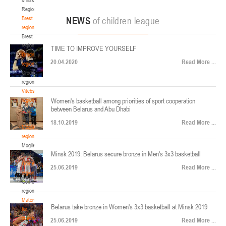
22-24.04.2026
ул. Ленинградская, 4
Region
Минск
Brest
NEWS
of children league
region
Brest
U-12
, юноши
region
TIME TO IMPROVE YOURSELF
Финал четырех – юноши 2014-2015 гг.р., Дивизион 2, 22-24 апреля 2026 г., г.
Grodno
17-19.04.2026
20.04.2020
Read More ...
Минск, ул. Стадионная, 3
region
Grodno
Гомель
region
Vitebsk
region
Women's basketball among priorities of sport cooperation
U-12
, девушки
between Belarus and Abu Dhabi
Vitebsk
V тур – девушки 2014-2015 гг.р., Дивизион 1, 17-19 апреля 2026 г., г. Гомель,
region
14-16.04.2026
18.10.2019
Read More ...
ул. Б.Хмельницкого, 118а
Mogilev
region
Минск
Mogilev
Minsk 2019: Belarus secure bronze in Men's 3x3 basketball
region
U-16
, девушки
Gomel
25.06.2019
Read More ...
region
Финал 4-х – девушки 2010-2011 гг.р., Дивизион 2, 14-16 апреля 2026 г., г.
Gomel
14-15.04.2026
Минск, ул. Стадионная, 3
region
Минск
Materials
Belarus take bronze in Women's 3x3 basketball at Minsk 2019
for
coaches
25.06.2019
Read More ...
U-16
, юноши