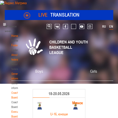
LIVE
TRANSLATION
Главное
RU
EN
Search
vk
facebook
youtube
instagram
меню
Home
Home
CHILDREN AND YOUTH
Federation
BASKETBALL
Federation
LEAGUE
About
federation
About
federation
Boys
Girls
General
information
General
information
Coaching
18-20.05.2026
Board
Минск
Coaching
Board
Executive
U-16
, юноши
Board