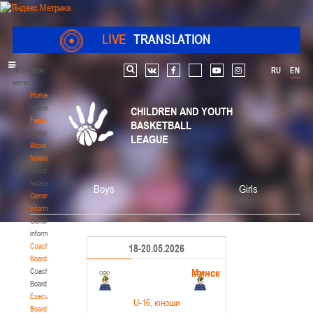
LIVE
TRANSLATION
Главное
RU
EN
Search
vk
facebook
youtube
instagram
меню
Home
Home
CHILDREN AND YOUTH
Federation
BASKETBALL
Federation
LEAGUE
About
federation
About
federation
Boys
Girls
General
information
General
information
Coaching
18-20.05.2026
Board
Минск
Coaching
Board
Executive
U-16
, юноши
Board