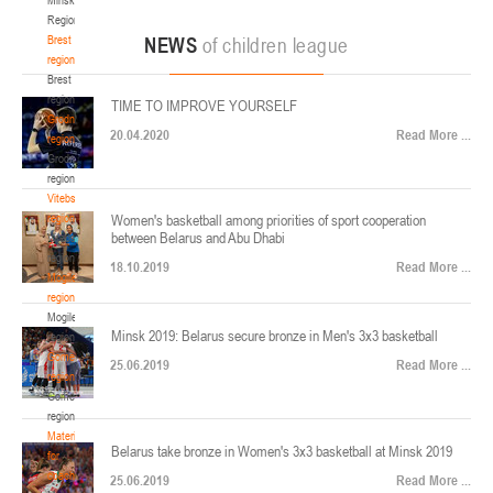
22-24.04.2026
ул. Ленинградская, 4
Region
Минск
Brest
NEWS
of children league
region
Brest
U-12
, юноши
region
TIME TO IMPROVE YOURSELF
Финал четырех – юноши 2014-2015 гг.р., Дивизион 2, 22-24 апреля 2026 г., г.
Grodno
17-19.04.2026
20.04.2020
Read More ...
Минск, ул. Стадионная, 3
region
Grodno
Гомель
region
Vitebsk
region
Women's basketball among priorities of sport cooperation
U-12
, девушки
between Belarus and Abu Dhabi
Vitebsk
V тур – девушки 2014-2015 гг.р., Дивизион 1, 17-19 апреля 2026 г., г. Гомель,
region
14-16.04.2026
18.10.2019
Read More ...
ул. Б.Хмельницкого, 118а
Mogilev
region
Минск
Mogilev
Minsk 2019: Belarus secure bronze in Men's 3x3 basketball
region
U-16
, девушки
Gomel
25.06.2019
Read More ...
region
Финал 4-х – девушки 2010-2011 гг.р., Дивизион 2, 14-16 апреля 2026 г., г.
Gomel
14-15.04.2026
Минск, ул. Стадионная, 3
region
Минск
Materials
Belarus take bronze in Women's 3x3 basketball at Minsk 2019
for
coaches
25.06.2019
Read More ...
U-16
, юноши