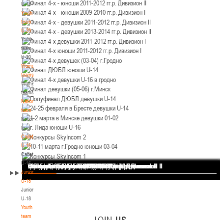
U-18
12-14.03.3036
Уральская 3А
Youth
Пинск
team
U-20
Youth
U-12
, юноши
team
II тур – юноши 2014-2015 гг.р., Дивизион 1, 12-14 марта 2026 г., г. Пинск, ул.
U-20
05-07.03.2026
ул. Пушкина, д. 27
Women's
teams
Минск
Women's
teams
National
U-14
, юноши
team
IV тур – юноши 2012-2013 гг.р., Дивизион 1, 05-07 марта 2026 г., г. Минск, ул.
National
05-06.03.2026
Уральская 3А
team
Cadets
Гомель
U-16
Cadets
U-14
, девушки
U-16
Финал 4-х - девушки 2013-2014 гг.р. Дивизион I
Финал 4-х - юноши 2013-2014 гг.р. Дивизион I
Финал 4-х - юноши 2013-2014 гг.р. Дивизион II
Финал 4-х - юноши 2011-2012 гг.р. Дивизион II
Финал 4-х - юноши 2009-2010 гг.р. Дивизион I
Финал 4-х - девушки 2011-2012 гг.р. Дивизион II
Финал 4-х - девушки 2013-2014 гг.р. Дивизион II
Финал 4-х девушки 2011-2012 гг.р. Дивизион I
Финал 4-х юноши 2011-2012 гг.р. Дивизион I
Финал 4-х девушек (03-04) г.Гродно
Финал ДЮБЛ юноши U-14
Финал 4-х девушки U-16 в гродно
Финал девушки (05-06) г.Минск
Полуфинал ДЮБЛ девушки U-14
24-25 февраля в Бресте девушки U-14
1-2 марта в Минске девушки 01-02
г. Лида юноши U-16
Конкурсы SkyIncom 2
10-11 марта г.Гродно юноши 03-04
Конкурсы SkyIncom 1
группа "ВКонтакте"
Juniors
III тур – девушки 2012-2013 гг.р., Дивизион 1, 05-06 марта 2026 г., г. Гомель,
U-18
04-06.03.2026
ул. Б.Хмельницкого, 118а
Juniors
Брест
U-18
Youth
team