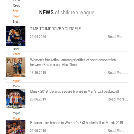
22-24.04.2026
ул. Ленинградская, 4
Region
Минск
Brest
NEWS
of children league
region
Brest
U-12
, юноши
region
TIME TO IMPROVE YOURSELF
Финал четырех – юноши 2014-2015 гг.р., Дивизион 2, 22-24 апреля 2026 г., г.
Grodno
17-19.04.2026
20.04.2020
Read More ...
Минск, ул. Стадионная, 3
region
Grodno
Гомель
region
Vitebsk
region
Women's basketball among priorities of sport cooperation
U-12
, девушки
between Belarus and Abu Dhabi
Vitebsk
V тур – девушки 2014-2015 гг.р., Дивизион 1, 17-19 апреля 2026 г., г. Гомель,
region
14-16.04.2026
18.10.2019
Read More ...
ул. Б.Хмельницкого, 118а
Mogilev
region
Минск
Mogilev
Minsk 2019: Belarus secure bronze in Men's 3x3 basketball
region
U-16
, девушки
Gomel
25.06.2019
Read More ...
region
Финал 4-х – девушки 2010-2011 гг.р., Дивизион 2, 14-16 апреля 2026 г., г.
Gomel
14-15.04.2026
Минск, ул. Стадионная, 3
region
Минск
Materials
Belarus take bronze in Women's 3x3 basketball at Minsk 2019
for
coaches
25.06.2019
Read More ...
U-16
, юноши