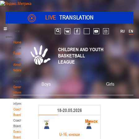
LIVE
TRANSLATION
Главное
RU
EN
Search
vk
facebook
youtube
instagram
меню
Home
Home
CHILDREN AND YOUTH
Federation
BASKETBALL
Federation
LEAGUE
About
federation
About
federation
Boys
Girls
General
information
General
information
Coaching
18-20.05.2026
Board
Минск
Coaching
Board
Executive
U-16
, юноши
Board