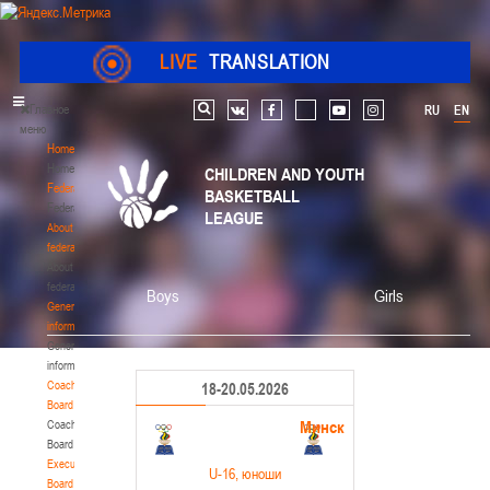
LIVE
TRANSLATION
Главное
RU
EN
Search
vk
facebook
youtube
instagram
меню
Home
Home
CHILDREN AND YOUTH
Federation
BASKETBALL
Federation
LEAGUE
About
federation
About
federation
Boys
Girls
General
information
General
information
Coaching
18-20.05.2026
Board
Минск
Coaching
Board
Executive
U-16
, юноши
Board