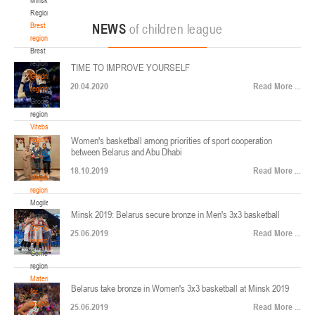
22-24.04.2026
ул. Ленинградская, 4
Region
Минск
Brest
NEWS
of children league
region
Brest
U-12
, юноши
region
TIME TO IMPROVE YOURSELF
Финал четырех – юноши 2014-2015 гг.р., Дивизион 2, 22-24 апреля 2026 г., г.
Grodno
17-19.04.2026
20.04.2020
Read More ...
Минск, ул. Стадионная, 3
region
Grodno
Гомель
region
Vitebsk
region
Women's basketball among priorities of sport cooperation
U-12
, девушки
between Belarus and Abu Dhabi
Vitebsk
V тур – девушки 2014-2015 гг.р., Дивизион 1, 17-19 апреля 2026 г., г. Гомель,
region
14-16.04.2026
18.10.2019
Read More ...
ул. Б.Хмельницкого, 118а
Mogilev
region
Минск
Mogilev
Minsk 2019: Belarus secure bronze in Men's 3x3 basketball
region
U-16
, девушки
Gomel
25.06.2019
Read More ...
region
Финал 4-х – девушки 2010-2011 гг.р., Дивизион 2, 14-16 апреля 2026 г., г.
Gomel
14-15.04.2026
Минск, ул. Стадионная, 3
region
Минск
Materials
Belarus take bronze in Women's 3x3 basketball at Minsk 2019
for
coaches
25.06.2019
Read More ...
U-16
, юноши