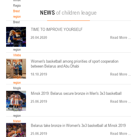
22-24.04.2026
ул. Ленинградская, 4
Region
Минск
Brest
NEWS
of children league
region
Brest
U-12
, юноши
region
TIME TO IMPROVE YOURSELF
Финал четырех – юноши 2014-2015 гг.р., Дивизион 2, 22-24 апреля 2026 г., г.
Grodno
17-19.04.2026
20.04.2020
Read More ...
Минск, ул. Стадионная, 3
region
Grodno
Гомель
region
Vitebsk
region
Women's basketball among priorities of sport cooperation
U-12
, девушки
between Belarus and Abu Dhabi
Vitebsk
V тур – девушки 2014-2015 гг.р., Дивизион 1, 17-19 апреля 2026 г., г. Гомель,
region
14-16.04.2026
18.10.2019
Read More ...
ул. Б.Хмельницкого, 118а
Mogilev
region
Минск
Mogilev
Minsk 2019: Belarus secure bronze in Men's 3x3 basketball
region
U-16
, девушки
Gomel
25.06.2019
Read More ...
region
Финал 4-х – девушки 2010-2011 гг.р., Дивизион 2, 14-16 апреля 2026 г., г.
Gomel
14-15.04.2026
Минск, ул. Стадионная, 3
region
Минск
Materials
Belarus take bronze in Women's 3x3 basketball at Minsk 2019
for
coaches
25.06.2019
Read More ...
U-16
, юноши