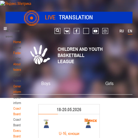
LIVE
TRANSLATION
Главное
RU
EN
Search
vk
facebook
youtube
instagram
меню
Home
Home
CHILDREN AND YOUTH
Federation
BASKETBALL
Federation
LEAGUE
About
federation
About
federation
Boys
Girls
General
information
General
information
Coaching
18-20.05.2026
Board
Минск
Coaching
Board
Executive
U-16
, юноши
Board