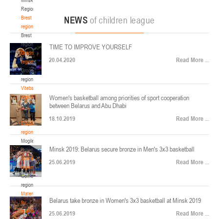
22-24.04.2026
ул. Ленинградская, 4
Region
Минск
Brest
NEWS
of children league
region
Brest
U-12
, юноши
region
TIME TO IMPROVE YOURSELF
Финал четырех – юноши 2014-2015 гг.р., Дивизион 2, 22-24 апреля 2026 г., г.
Grodno
17-19.04.2026
20.04.2020
Read More ...
Минск, ул. Стадионная, 3
region
Grodno
Гомель
region
Vitebsk
region
Women's basketball among priorities of sport cooperation
U-12
, девушки
between Belarus and Abu Dhabi
Vitebsk
V тур – девушки 2014-2015 гг.р., Дивизион 1, 17-19 апреля 2026 г., г. Гомель,
region
14-16.04.2026
18.10.2019
Read More ...
ул. Б.Хмельницкого, 118а
Mogilev
region
Минск
Mogilev
Minsk 2019: Belarus secure bronze in Men's 3x3 basketball
region
U-16
, девушки
Gomel
25.06.2019
Read More ...
region
Финал 4-х – девушки 2010-2011 гг.р., Дивизион 2, 14-16 апреля 2026 г., г.
Gomel
14-15.04.2026
Минск, ул. Стадионная, 3
region
Минск
Materials
Belarus take bronze in Women's 3x3 basketball at Minsk 2019
for
coaches
25.06.2019
Read More ...
U-16
, юноши