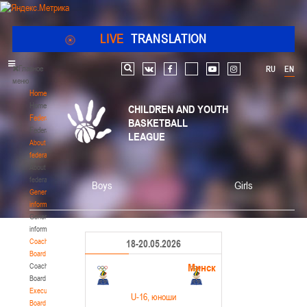
LIVE
TRANSLATION
Главное
RU
EN
Search
vk
facebook
youtube
instagram
меню
Home
Home
CHILDREN AND YOUTH
Federation
BASKETBALL
Federation
LEAGUE
About
federation
About
federation
Boys
Girls
General
information
General
information
Coaching
18-20.05.2026
Board
Минск
Coaching
Board
Executive
U-16
, юноши
Board