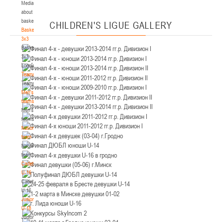
Media
Минск
about
basketball
CHILDREN'S
LIGUE GALLERY
U-12
, юноши
Basketball
3x3
IV тур – юноши 2014-2015 гг.р., Дивизион 2, 21-22 марта 2026 г., г. Минск, ул.
Basketball
18-19.03.2026
Уральская 3А
3x3
Logo[modid=121]
Брест
Teams
Teams
U-16
, девушки
Men's
IV тур – девушки 2010-2011 гг.р., дивизион 2, 18-19 марта 2026 г., г. Брест, ул.
teams
17-18.03.2026
ул. Ленинградская, 4
Men's
teams
Гродно
National
team
National
U-14
, девушки
team
IV тур – девушки 2012-2013 гг.р., дивизион 2, 17-18 марта 2026 г., г. Гродно,
Cadets
14-15.03.2026
ул. Врублевского, 92
U-16
Cadets
Минск
U-16
Juniors
U-16
, девушки
U-18
Juniors
III тур – девушки 2010-2011 гг.р., Дивизион 1, 14-15 марта 2026 г., г. Минск, ул.