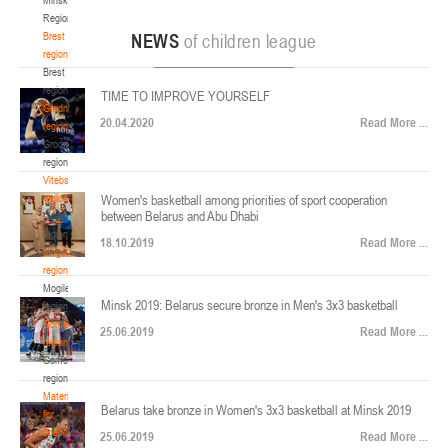
22-24.04.2026
ул. Ленинградская, 4
Region
Минск
Brest
NEWS
of children league
region
Brest
U-12
, юноши
region
TIME TO IMPROVE YOURSELF
Финал четырех – юноши 2014-2015 гг.р., Дивизион 2, 22-24 апреля 2026 г., г.
Grodno
17-19.04.2026
20.04.2020
Read More ...
Минск, ул. Стадионная, 3
region
Grodno
Гомель
region
Vitebsk
region
Women's basketball among priorities of sport cooperation
U-12
, девушки
between Belarus and Abu Dhabi
Vitebsk
V тур – девушки 2014-2015 гг.р., Дивизион 1, 17-19 апреля 2026 г., г. Гомель,
region
14-16.04.2026
18.10.2019
Read More ...
ул. Б.Хмельницкого, 118а
Mogilev
region
Минск
Mogilev
Minsk 2019: Belarus secure bronze in Men's 3x3 basketball
region
U-16
, девушки
Gomel
25.06.2019
Read More ...
region
Финал 4-х – девушки 2010-2011 гг.р., Дивизион 2, 14-16 апреля 2026 г., г.
Gomel
14-15.04.2026
Минск, ул. Стадионная, 3
region
Минск
Materials
Belarus take bronze in Women's 3x3 basketball at Minsk 2019
for
coaches
25.06.2019
Read More ...
U-16
, юноши