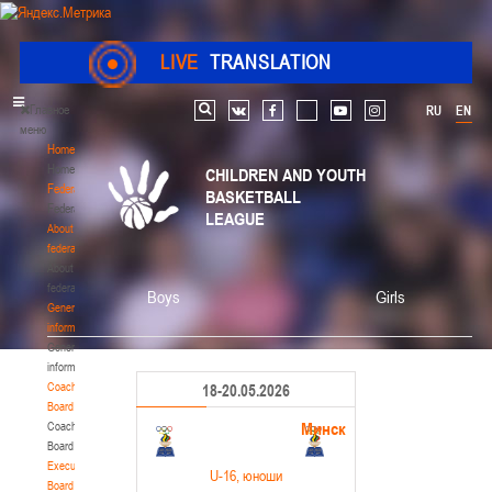
LIVE
TRANSLATION
Главное
RU
EN
Search
vk
facebook
youtube
instagram
меню
Home
Home
CHILDREN AND YOUTH
Federation
BASKETBALL
Federation
LEAGUE
About
federation
About
federation
Boys
Girls
General
information
General
information
Coaching
18-20.05.2026
Board
Минск
Coaching
Board
Executive
U-16
, юноши
Board