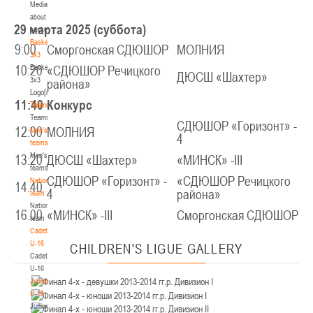
Media
Минск
about
29 марта 2025 (суббота)
basketball
U-12
, юноши
Basketball
9:00
Сморгонская СДЮШОР
МОЛНИЯ
3x3
IV тур – юноши 2014-2015 гг.р., Дивизион 2, 21-22 марта 2026 г., г. Минск, ул.
Basketball
18-19.03.2026
10:20
«СДЮШОР Речицкого
Уральская 3А
ДЮСШ «Шахтер»
3x3
района»
Logo[modid=121]
Брест
11:40
Конкурс
Teams
Teams
U-16
, девушки
СДЮШОР «Горизонт» -
12:00
МОЛНИЯ
Men's
4
IV тур – девушки 2010-2011 гг.р., дивизион 2, 18-19 марта 2026 г., г. Брест, ул.
teams
17-18.03.2026
ул. Ленинградская, 4
Men's
13:20
ДЮСШ «Шахтер»
«МИНСК» -III
teams
Гродно
СДЮШОР «Горизонт» -
«СДЮШОР Речицкого
National
14.40
4
района»
team
National
U-14
, девушки
16.00
«МИНСК» -III
Сморгонская СДЮШОР
team
IV тур – девушки 2012-2013 гг.р., дивизион 2, 17-18 марта 2026 г., г. Гродно,
Cadets
14-15.03.2026
ул. Врублевского, 92
U-16
CHILDREN'S
LIGUE GALLERY
Cadets
Минск
U-16
Juniors
U-16
, девушки
U-18
Juniors
III тур – девушки 2010-2011 гг.р., Дивизион 1, 14-15 марта 2026 г., г. Минск, ул.