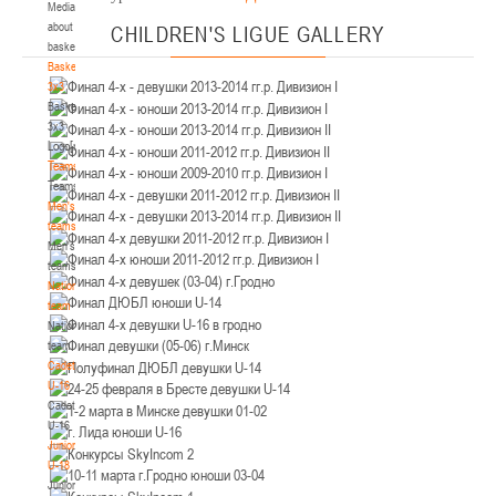
Media
Минск
about
CHILDREN'S
LIGUE GALLERY
basketball
U-12
, юноши
Basketball
3x3
IV тур – юноши 2014-2015 гг.р., Дивизион 2, 21-22 марта 2026 г., г. Минск, ул.
Basketball
18-19.03.2026
Уральская 3А
3x3
Logo[modid=121]
Брест
Teams
Teams
U-16
, девушки
Men's
IV тур – девушки 2010-2011 гг.р., дивизион 2, 18-19 марта 2026 г., г. Брест, ул.
teams
17-18.03.2026
ул. Ленинградская, 4
Men's
teams
Гродно
National
team
National
U-14
, девушки
team
IV тур – девушки 2012-2013 гг.р., дивизион 2, 17-18 марта 2026 г., г. Гродно,
Cadets
14-15.03.2026
ул. Врублевского, 92
U-16
Cadets
Минск
U-16
Juniors
U-16
, девушки
U-18
Juniors
III тур – девушки 2010-2011 гг.р., Дивизион 1, 14-15 марта 2026 г., г. Минск, ул.