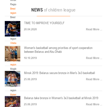
22-24.04.2026
ул. Ленинградская, 4
Region
Минск
Brest
NEWS
of children league
region
Brest
U-12
, юноши
region
TIME TO IMPROVE YOURSELF
Финал четырех – юноши 2014-2015 гг.р., Дивизион 2, 22-24 апреля 2026 г., г.
Grodno
17-19.04.2026
20.04.2020
Read More ...
Минск, ул. Стадионная, 3
region
Grodno
Гомель
region
Vitebsk
region
Women's basketball among priorities of sport cooperation
U-12
, девушки
between Belarus and Abu Dhabi
Vitebsk
V тур – девушки 2014-2015 гг.р., Дивизион 1, 17-19 апреля 2026 г., г. Гомель,
region
14-16.04.2026
18.10.2019
Read More ...
ул. Б.Хмельницкого, 118а
Mogilev
region
Минск
Mogilev
Minsk 2019: Belarus secure bronze in Men's 3x3 basketball
region
U-16
, девушки
Gomel
25.06.2019
Read More ...
region
Финал 4-х – девушки 2010-2011 гг.р., Дивизион 2, 14-16 апреля 2026 г., г.
Gomel
14-15.04.2026
Минск, ул. Стадионная, 3
region
Минск
Materials
Belarus take bronze in Women's 3x3 basketball at Minsk 2019
for
coaches
25.06.2019
Read More ...
U-16
, юноши