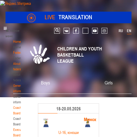
LIVE
TRANSLATION
Главное
RU
EN
Search
vk
facebook
youtube
instagram
меню
Home
Home
CHILDREN AND YOUTH
Federation
BASKETBALL
Federation
LEAGUE
About
federation
About
federation
Boys
Girls
General
information
General
information
Coaching
18-20.05.2026
Board
Минск
Coaching
Board
Executive
U-16
, юноши
Board