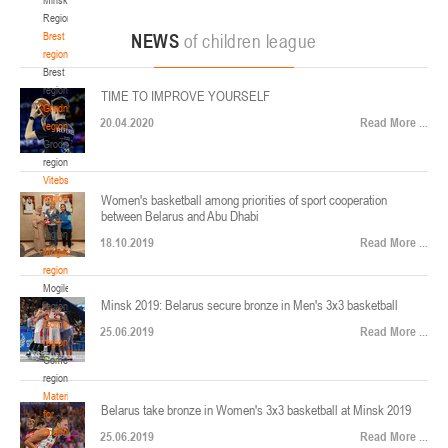
22-24.04.2026
ул. Ленинградская, 4
Region
Минск
Brest
NEWS
of children league
region
Brest
U-12
, юноши
region
TIME TO IMPROVE YOURSELF
Финал четырех – юноши 2014-2015 гг.р., Дивизион 2, 22-24 апреля 2026 г., г.
Grodno
17-19.04.2026
20.04.2020
Read More ...
Минск, ул. Стадионная, 3
region
Grodno
Гомель
region
Vitebsk
region
Women's basketball among priorities of sport cooperation
U-12
, девушки
between Belarus and Abu Dhabi
Vitebsk
V тур – девушки 2014-2015 гг.р., Дивизион 1, 17-19 апреля 2026 г., г. Гомель,
region
14-16.04.2026
18.10.2019
Read More ...
ул. Б.Хмельницкого, 118а
Mogilev
region
Минск
Mogilev
Minsk 2019: Belarus secure bronze in Men's 3x3 basketball
region
U-16
, девушки
Gomel
25.06.2019
Read More ...
region
Финал 4-х – девушки 2010-2011 гг.р., Дивизион 2, 14-16 апреля 2026 г., г.
Gomel
14-15.04.2026
Минск, ул. Стадионная, 3
region
Минск
Materials
Belarus take bronze in Women's 3x3 basketball at Minsk 2019
for
coaches
25.06.2019
Read More ...
U-16
, юноши