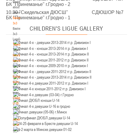
Media
Минск
БК "Принеманье" г.Гродно - 2
about
10.30 "Скидельская ДЮСШ" СДЮШОР №7
basketball
U-12
, юноши
БК "Принеманье" г.Гродно - 1
Basketball
3x3
IV тур – юноши 2014-2015 гг.р., Дивизион 2, 21-22 марта 2026 г., г. Минск, ул.
CHILDREN'S
LIGUE GALLERY
Basketball
18-19.03.2026
Уральская 3А
3x3
Logo[modid=121]
Брест
Teams
Teams
U-16
, девушки
Men's
IV тур – девушки 2010-2011 гг.р., дивизион 2, 18-19 марта 2026 г., г. Брест, ул.
teams
17-18.03.2026
ул. Ленинградская, 4
Men's
teams
Гродно
National
team
National
U-14
, девушки
team
IV тур – девушки 2012-2013 гг.р., дивизион 2, 17-18 марта 2026 г., г. Гродно,
Cadets
14-15.03.2026
ул. Врублевского, 92
U-16
Cadets
Минск
U-16
Juniors
U-16
, девушки
U-18
Juniors
III тур – девушки 2010-2011 гг.р., Дивизион 1, 14-15 марта 2026 г., г. Минск, ул.