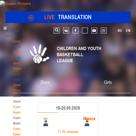
LIVE
TRANSLATION
Главное
RU
EN
Search
vk
facebook
youtube
instagram
меню
Home
Home
CHILDREN AND YOUTH
Federation
BASKETBALL
Federation
LEAGUE
About
federation
About
federation
Boys
Girls
General
information
General
information
Coaching
18-20.05.2026
Board
Минск
Coaching
Board
Executive
U-16
, юноши
Board