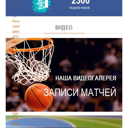
(девушки)
2012-
подписчиков
2013
гг.р.
Республиканские
ВИДЕО
соревнования
(девушки)
2013-
2014
гг.р.
Республиканские
соревнования
(девушки)
2013-
2014
НАША ВИДЕОГАЛЕРЕЯ
гг.р.
Товарищеские
игры
ЗАПИСИ МАТЧЕЙ
(девушки)
Товарищеские
игры
(девушки)
ОДМ
2008-
2009