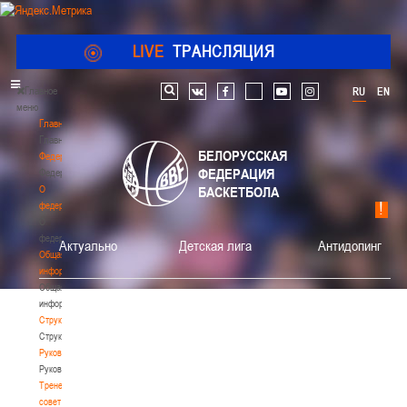
LIVE
ТРАНСЛЯЦИЯ
Главное
RU
EN
Поиск по сайту
vk
facebook
youtube
instagram
меню
Главная
Главная
БЕЛОРУССКАЯ
Федерация
ФЕДЕРАЦИЯ
Федерация
О
БАСКЕТБОЛА
федерации
О
федерации
Актуально
Детская лига
Антидопинг
Общая
информация
Общая
информация
Структура
Структура
Руководство
Руководство
Тренерский
совет