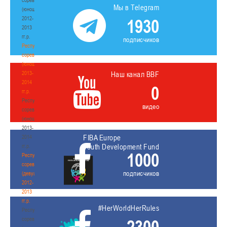
Мы в Telegram
(юноши)
2012-
1930
2013
гг.р.
подписчиков
Республиканские
соревнования
(юноши)
2013-
Наш канал BBF
2014
0
гг.р.
Республиканские
видео
соревнования
(юноши)
2013-
FIBA Europe
2014
Youth Development Fund
гг.р.
1000
Республиканские
соревнования
подписчиков
(девушки)
2012-
2013
гг.р.
#HerWorldHerRules
Республиканские
соревнования
2300