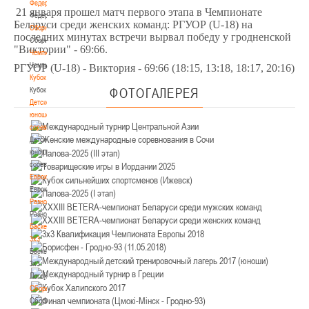
Федерация
21 января прошел матч первого этапа в Чемпионате
Федерация
Беларуси среди женских команд: РГУОР (U-18) на
Сборные
последних минутах встречи вырвал победу у гродненской
Сборные
"Виктории" - 69:66.
Чемпионат
Чемпионат
РГУОР (U-18) - Виктория - 69:66 (18:15, 13:18, 18:17, 20:16)
Кубок
Кубок
ФОТОГАЛЕРЕЯ
Детско-
юношеские
соревнования
Детско-
юношеские
соревнования
Еврокубки
Еврокубки
Разное
Разное
Баскетбол
3х3
Баскетбол
3х3
Лого[modid=121]
Сборные
Сборные