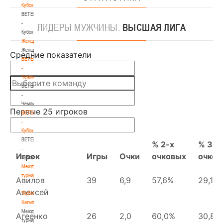
Кубок
BETERA
-
ЛИДЕРЫ
МУЖЧИНЫ.
ВЫСШАЯ ЛИГА
Кубок
Женщины
Женщины
BETERA
-
Чемпионат
BETERA
-
Чемпионат
BETERA
-
Кубок
BETERA
-
Кубок
Международный
турнир
-
"Кубок
Халипского"
Международный
турнир