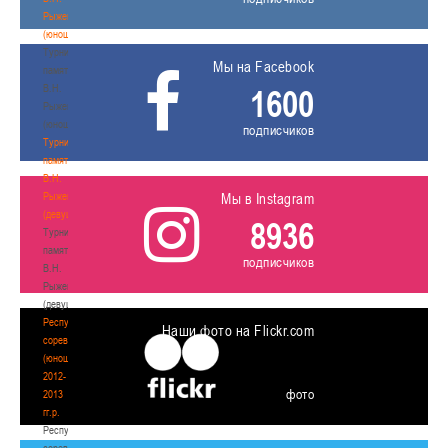
Рыженкова
(юноши)
Турнир
Мы на Facebook
памяти
В.Н.
1600
Рыженкова
(юноши)
подписчиков
Турнир
памяти
В.Н.
Рыженкова
Мы в Instagram
(девушки)
8936
Турнир
памяти
подписчиков
В.Н.
Рыженкова
(девушки)
Республиканские
Наши фото на Flickr.com
соревнования
(юноши)
2012-
фото
2013
гг.р.
Республиканские
соревнования