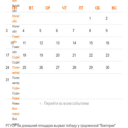
обл
Витебская
ПН
ВТ
СР
ЧТ
ПТ
СБ
ВС
обл
Могилевская
1
2
обл
Могилевская
3
4
5
6
7
8
9
обл
Гомельская
обл
10
11
12
13
14
15
16
Гомельская
обл
17
18
19
20
21
22
23
Судейство
Судейство
24
25
26
27
28
29
30
Полезные
материалы
Полезные
31
материалы
Судьи
Судьи
Новости
Перейти ко всем событиям
Новости
Все
новости
Все
новости
РГУОР на домашней площадке вырвал победу у гродненской "Виктории"