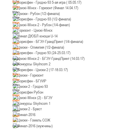
Мужские
сборные
Мужские
сборные
Национальная
команда
Национальная
команда
Национальная
команда
(история)
Национальная
команда
(история)
Женские
сборные
Женские
сборные
Национальная
команда
Национальная
команда
Сборные
3х3
Сборные