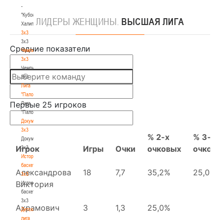
-
"Кубок
ЛИДЕРЫ
ЖЕНЩИНЫ.
ВЫСШАЯ ЛИГА
Халипского"
3x3
3x3
Чемпионат
3х3
Чемпионат
3х3
Лига
"Палова"
Лига
"Палова"
Документы
3х3
Документы
3х3
История
баскетбола
3х3
История
баскетбола
3х3
Детская
лига