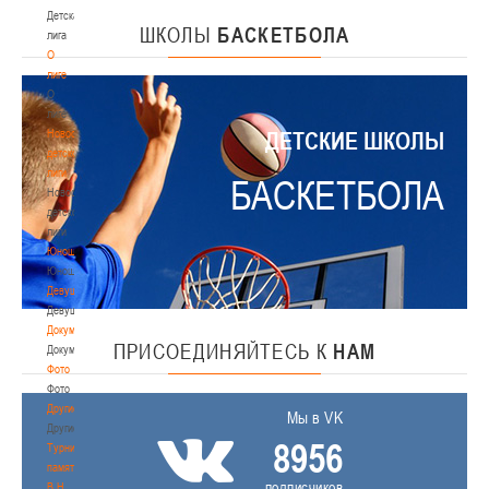
Детская
ШКОЛЫ
БАСКЕТБОЛА
лига
О
лиге
О
лиге
Новости
ДЕТСКИЕ ШКОЛЫ
детской
лиги
БАСКЕТБОЛА
Новости
детской
лиги
Юноши
Юноши
Девушки
Девушки
Документы
ПРИСОЕДИНЯЙТЕСЬ
К
НАМ
Документы
Фото
Фото
Другие
Мы в VK
Другие
8956
Турнир
памяти
подписчиков
В.Н.