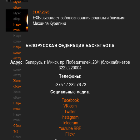
Мужские
сборные
31.07.2026
Мужские
БФБ выражает соболезнования родным и близким
сборные
Михаила Курилика
Национальная
команда
Национальная
команда
БЕЛОРУССКАЯ
ФЕДЕРАЦИЯ БАСКЕТБОЛА
Национальная
команда
(история)
Адрес
: Беларусь, г. Минск, пр. Победителей, 23/1 (блок кабинетов
Национальная
322), 220004
команда
(история)
Телефоны
:
Женские
+375 17 282 76 73
сборные
Социальные медиа
:
Женские
сборные
Facebook
Национальная
VK.com
команда
Twitter
Национальная
Instagram
команда
Telegram
Сборные
Youtube BBF
3х3
Flickr
Сборные