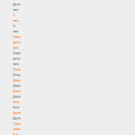
Детская
лига
О
лиге
О
лиге
Новости
детской
лиги
Новости
детской
лиги
Юноши
Юноши
Девушки
Девушки
Документы
Документы
Фото
Фото
Другие
Другие
Турнир
памяти
В.Н.