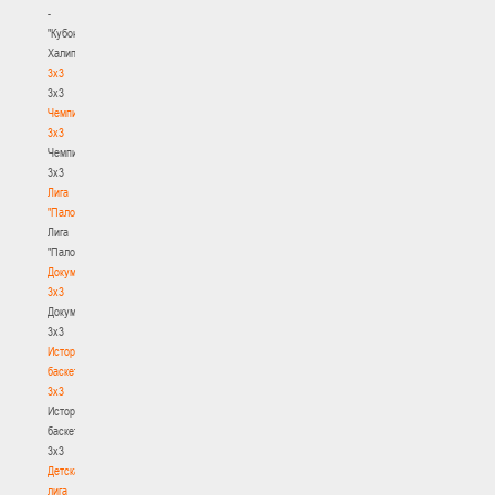
-
"Кубок
Халипского"
3x3
3x3
Чемпионат
3х3
Чемпионат
3х3
Лига
"Палова"
Лига
"Палова"
Документы
3х3
Документы
3х3
История
баскетбола
3х3
История
баскетбола
3х3
Детская
лига