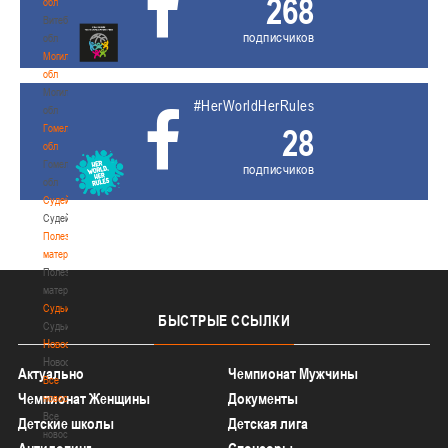
268
обл
Витебская
подписчиков
обл
Могилевская
обл
Могилевская
#HerWorldHerRules
обл
Гомельская
28
обл
Гомельская
подписчиков
обл
Судейство
Судейство
Полезные
материалы
Полезные
материалы
Судьи
БЫСТРЫЕ
ССЫЛКИ
Судьи
Новости
Новости
Актуально
Чемпионат Мужчины
Все
Чемпионат Женщины
Документы
новости
Все
Детские школы
Детская лига
новости