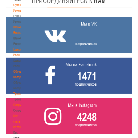
ПРИСОЕДИНЯЙТЕСЬ
К
НАМ
Сумникова
Ирина
Сумникова
Ирина
Мы в VK
Швайбович
Елена
Швайбович
подписчиков
Елена
Едешко
Иван
Едешко
Мы на Facebook
Иван
Обучающие
1471
материалы
Обучающие
подписчиков
материалы
Тренерам
Тренерам
Мы в Instagram
Сотрудничество
Сотрудничество
4248
Как
стать
подписчиков
волонтером
Как
стать