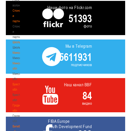
волонтером
Наши фото на Flickr.com
Спонсоры
51393
и
партнеры
фото
Спонсоры
и
партнеры
Школы
Мы в Telegram
Школы
Минск
5611931
Минск
Минская
подписчиков
обл
Минская
обл
Наш канал BBF
Брестская
обл
84
Брестская
обл
видео
Гродненская
обл
Гродненская
FIBA Europe
обл
Youth Development Fund
Витебская