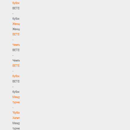
Кубок
BETERA
-
Кубок
Женщины
Женщины
BETERA
-
Чемпионат
BETERA
-
Чемпионат
BETERA
-
Кубок
BETERA
-
Кубок
Международный
турнир
-
"Кубок
Халипского"
Международный
турнир