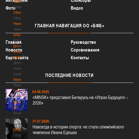
Антидопинг
Спонсоры
Федерация
Федерация
Фото
Видео
Сборные
Сборные
Чемпионат
ГЛАВНАЯ
НАВИГАЦИЯ ОО «БФБ»
Чемпионат
Кубок
Кубок
Главная
Руководство
Детско-
Новости
Соревнования
юношеские
Карта сайта
Контакты
соревнования
Детско-
юношеские
соревнования
ПОСЛЕДНИЕ
НОВОСТИ
Еврокубки
Еврокубки
Разное
04.08.2026
Разное
«MINSK» представил Беларусь на «Играх Будущего –
Баскетбол
2026»
3х3
Баскетбол
3х3
31.07.2026
Лого[modid=121]
Навсегда в истории спорта: не стало олимпийского
Сборные
чемпиона Ивана Едешко
Сборные