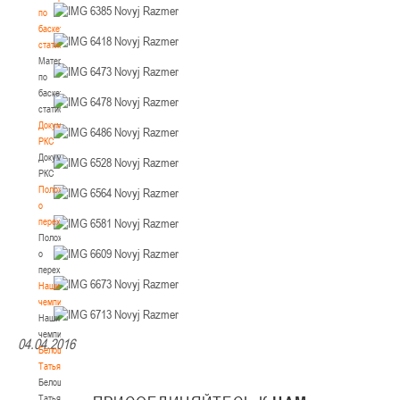
по
баскетбольной
статистике
Материалы
по
баскетбольной
статистике
Документы
РКС
Документы
РКС
Положение
о
переходах
Положение
о
переходах
Наши
чемпионы
Наши
чемпионы
04.04.2016
Белошапко
Татьяна
Белошапко
Татьяна