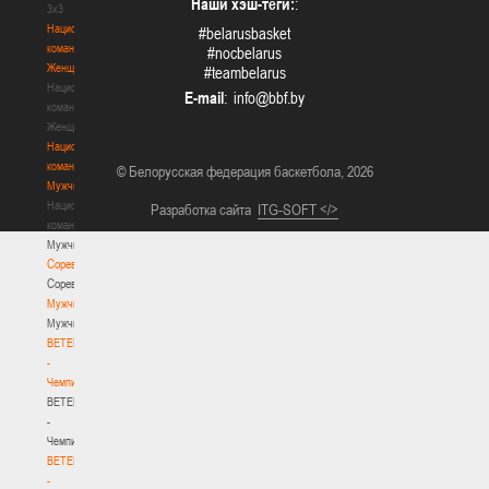
Наши хэш-теги:
:
3х3
Национальная
#belarusbasket
команда.
#nocbelarus
Женщины
#teambelarus
Национальная
E-mail
:
команда.
Женщины
Национальная
команда.
© Белорусская федерация баскетбола, 2026
Мужчины
Национальная
Разработка сайта
ITG-SOFT </>
команда.
Мужчины
Соревнования
Соревнования
Мужчины
Мужчины
BETERA
-
Чемпионат
BETERA
-
Чемпионат
BETERA
-