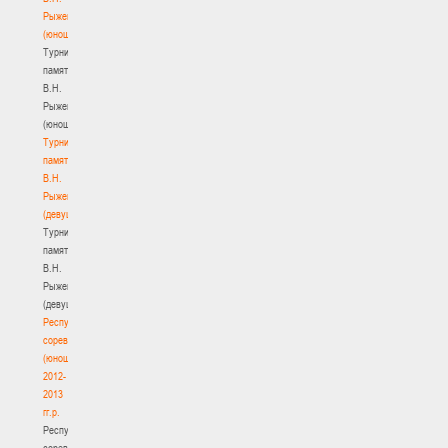
Рыженкова
(юноши)
Турнир
памяти
В.Н.
Рыженкова
(юноши)
Турнир
памяти
В.Н.
Рыженкова
(девушки)
Турнир
памяти
В.Н.
Рыженкова
(девушки)
Республиканские
соревнования
(юноши)
2012-
2013
гг.р.
Республиканские
соревнования