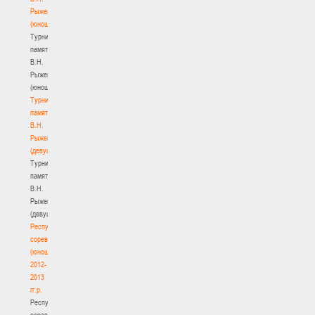
Рыженкова
(юноши)
Турнир
памяти
В.Н.
Рыженкова
(юноши)
Турнир
памяти
В.Н.
Рыженкова
(девушки)
Турнир
памяти
В.Н.
Рыженкова
(девушки)
Республиканские
соревнования
(юноши)
2012-
2013
гг.р.
Республиканские
соревнования