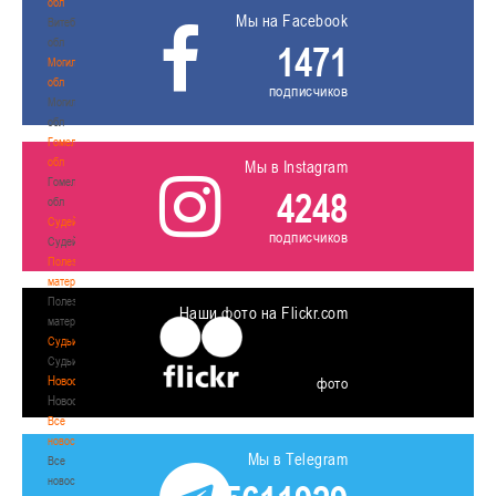
обл
Мы на Facebook
Витебская
обл
1471
Могилевская
обл
подписчиков
Могилевская
обл
Гомельская
обл
Мы в Instagram
Гомельская
4248
обл
Судейство
подписчиков
Судейство
Полезные
материалы
Полезные
Наши фото на Flickr.com
материалы
Судьи
Судьи
Новости
фото
Новости
Все
новости
Мы в Telegram
Все
новости