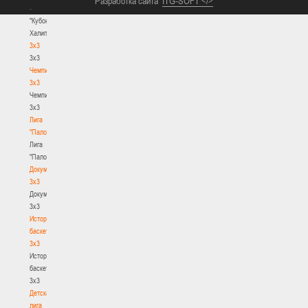
Разработка сайта
ITG-SOFT </>
-
"Кубок
Халипского"
3x3
3x3
Чемпионат
3х3
Чемпионат
3х3
Лига
"Палова"
Лига
"Палова"
Документы
3х3
Документы
3х3
История
баскетбола
3х3
История
баскетбола
3х3
Детская
лига