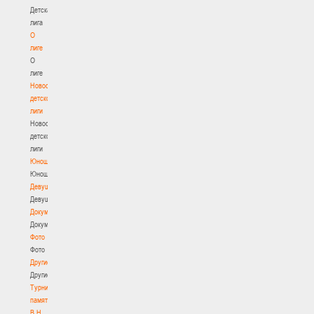
Детская
лига
О
лиге
О
лиге
Новости
детской
лиги
Новости
детской
лиги
Юноши
Юноши
Девушки
Девушки
Документы
Документы
Фото
Фото
Другие
Другие
Турнир
памяти
В.Н.