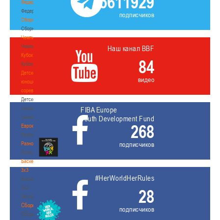
5611929
Федерация
Федерация
подписчиков
Сборные
Сборные
Чемпионат
Чемпионат
Наш канал BBF
Кубок
84
Кубок
Детско-
видео
юношеские
соревнования
Детско-
юношеские
FIBA Europe
соревнования
Youth Development Fund
268
Еврокубки
Еврокубки
Разное
подписчиков
Разное
Баскетбол
3х3
#HerWorldHerRules
Баскетбол
3х3
28
Лого[modid=121]
Сборные
подписчиков
Сборные