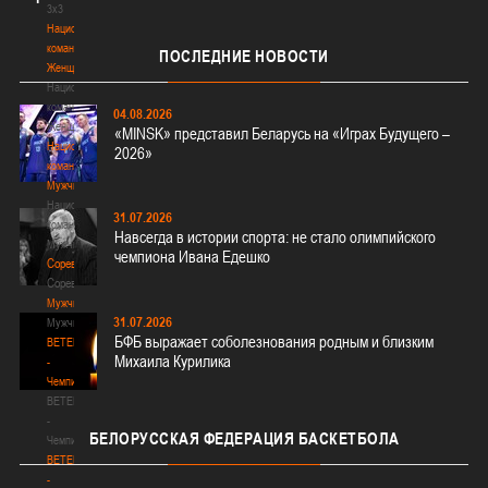
3х3
Национальная
команда.
ПОСЛЕДНИЕ
НОВОСТИ
Женщины
Национальная
команда.
04.08.2026
Женщины
«MINSK» представил Беларусь на «Играх Будущего –
Национальная
2026»
команда.
Мужчины
Национальная
31.07.2026
команда.
Навсегда в истории спорта: не стало олимпийского
Мужчины
чемпиона Ивана Едешко
Соревнования
Соревнования
Мужчины
31.07.2026
Мужчины
БФБ выражает соболезнования родным и близким
BETERA
Михаила Курилика
-
Чемпионат
BETERA
-
БЕЛОРУССКАЯ
ФЕДЕРАЦИЯ БАСКЕТБОЛА
Чемпионат
BETERA
-