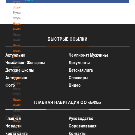
Мужские
сборные
Мужские
сборные
Национальная
команда
Национальная
БЫСТРЫЕ
ССЫЛКИ
команда
Национальная
команда
Актуально
Чемпионат Мужчины
(история)
Национальная
Чемпионат Женщины
Документы
команда
Детские школы
Детская лига
(история)
Антидопинг
Спонсоры
Женские
сборные
Фото
Видео
Женские
сборные
Национальная
ГЛАВНАЯ
НАВИГАЦИЯ ОО «БФБ»
команда
Национальная
команда
Главная
Руководство
Сборные
Новости
Соревнования
3х3
Сборные
Карта сайта
Контакты