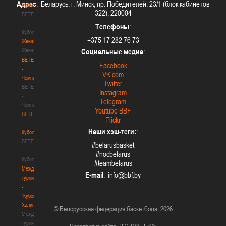
Адрес
: Беларусь, г. Минск, пр. Победителей, 23/1 (блок кабинетов
Кубок
322), 220004
BETERA
-
Телефоны
:
Кубок
+375 17 282 76 73
Женщины
Женщины
Социальные медиа
:
BETERA
Facebook
-
VK.com
Чемпионат
Twitter
BETERA
Instagram
-
Telegram
Чемпионат
Youtube BBF
BETERA
Flickr
-
Наши хэш-теги:
:
Кубок
BETERA
#belarusbasket
-
#nocbelarus
Кубок
#teambelarus
Международный
E-mail
:
турнир
-
"Кубок
Халипского"
© Белорусская федерация баскетбола, 2026
Международный
турнир