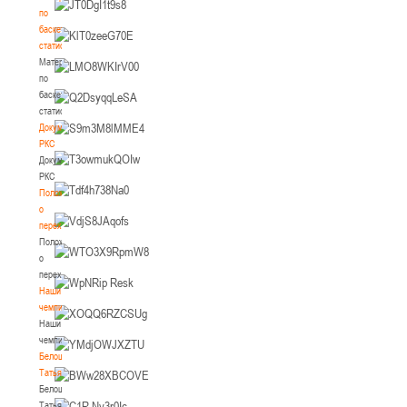
по
баскетбольной
статистике
Материалы
по
баскетбольной
статистике
Документы
РКС
Документы
РКС
Положение
о
переходах
Положение
о
переходах
Наши
чемпионы
Наши
чемпионы
Белошапко
Татьяна
Белошапко
Татьяна