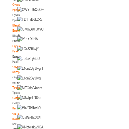
Сумникова
Ирина
Сумникова
Ирина
Швайбович
Елена
Швайбович
Елена
Едешко
Иван
Едешко
Иван
Обучающие
материалы
Обучающие
материалы
Тренерам
Тренерам
Сотрудничество
Сотрудничество
Как
стать
волонтером
Как
стать