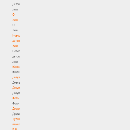
Детская
лига
О
лиге
О
лиге
Новости
детской
лиги
Новости
детской
лиги
Юноши
Юноши
Девушки
Девушки
Документы
Документы
Фото
Фото
Другие
Другие
Турнир
памяти
В.Н.