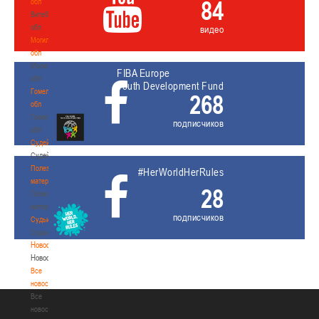
84
обл
Витебская
обл
видео
Могилевская
обл
Могилевская
FIBA Europe
обл
Youth Development Fund
Гомельская
268
обл
Гомельская
подписчиков
обл
Судейство
Судейство
Полезные
#HerWorldHerRules
материалы
28
Полезные
материалы
подписчиков
Судьи
Судьи
Новости
Новости
Все
новости
Все
новости