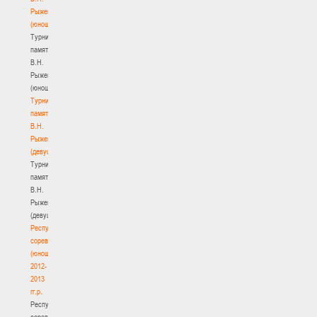
Рыженкова
(юноши)
Турнир
памяти
В.Н.
Рыженкова
(юноши)
Турнир
памяти
В.Н.
Рыженкова
(девушки)
Турнир
памяти
В.Н.
Рыженкова
(девушки)
Республиканские
соревнования
(юноши)
2012-
2013
гг.р.
Республиканские
соревнования