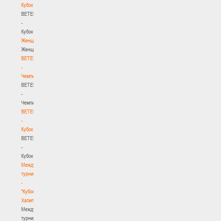
Кубок
BETERA
-
Кубок
Женщины
Женщины
BETERA
-
Чемпионат
BETERA
-
Чемпионат
BETERA
-
Кубок
BETERA
-
Кубок
Международный
турнир
-
"Кубок
Халипского"
Международный
турнир