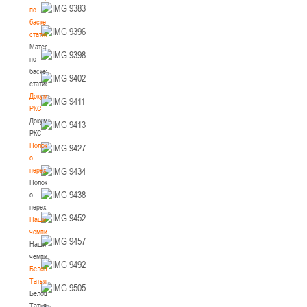
по
баскетбольной
статистике
Материалы
по
баскетбольной
статистике
Документы
РКС
Документы
РКС
Положение
о
переходах
Положение
о
переходах
Наши
чемпионы
Наши
чемпионы
Белошапко
Татьяна
Белошапко
Татьяна