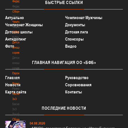
Федерация
БЫСТРЫЕ
ССЫЛКИ
Федерация
Сборные
Сборные
Актуально
Чемпионат Мужчины
Чемпионат
Чемпионат Женщины
Документы
Чемпионат
Детские школы
Детская лига
Кубок
Кубок
Антидопинг
Спонсоры
Детско-
Фото
Видео
юношеские
соревнования
Детско-
ГЛАВНАЯ
НАВИГАЦИЯ ОО «БФБ»
юношеские
соревнования
Еврокубки
Главная
Руководство
Еврокубки
Разное
Новости
Соревнования
Разное
Карта сайта
Контакты
Баскетбол
3х3
Баскетбол
ПОСЛЕДНИЕ
НОВОСТИ
3х3
Лого[modid=121]
Сборные
04.08.2026
Сборные