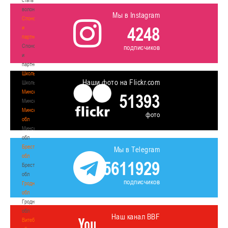
волонтером
Мы в Instagram
Спонсоры
4248
и
партнеры
Спонсоры
подписчиков
и
партнеры
Школы
Наши фото на Flickr.com
Школы
Минск
51393
Минск
Минская
фото
обл
Минская
обл
Брестская
Мы в Telegram
обл
5611929
Брестская
обл
подписчиков
Гродненская
обл
Гродненская
обл
Наш канал BBF
Витебская