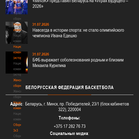
«MINSK» представил Беларусь на «Играх Будущего –
Мужские
2026»
сборные
Мужские
сборные
31.07.2026
Национальная
Навсегда в истории спорта: не стало олимпийского
команда
чемпиона Ивана Едешко
Национальная
команда
Национальная
команда
31.07.2026
(история)
БФБ выражает соболезнования родным и близким
Национальная
Михаила Курилика
команда
(история)
Женские
сборные
БЕЛОРУССКАЯ
ФЕДЕРАЦИЯ БАСКЕТБОЛА
Женские
сборные
Национальная
Адрес
: Беларусь, г. Минск, пр. Победителей, 23/1 (блок кабинетов
команда
322), 220004
Национальная
Телефоны
:
команда
Сборные
+375 17 282 76 73
3х3
Социальные медиа
:
Сборные