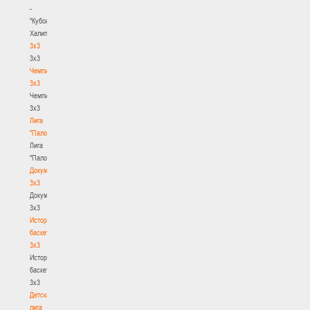
-
"Кубок
Халипского"
3x3
3x3
Чемпионат
3х3
Чемпионат
3х3
Лига
"Палова"
Лига
"Палова"
Документы
3х3
Документы
3х3
История
баскетбола
3х3
История
баскетбола
3х3
Детская
лига