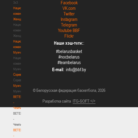
Facebook
3х3
VK.com
Национальная
Twitter
команда.
Instagram
Женщины
Telegram
Национальная
Youtube BBF
команда.
Flickr
Женщины
Национальная
Наши хэш-теги:
:
команда.
#belarusbasket
Мужчины
#nocbelarus
Национальная
#teambelarus
команда.
E-mail
:
Мужчины
Соревнования
Соревнования
Мужчины
© Белорусская федерация баскетбола, 2026
Мужчины
BETERA
Разработка сайта
ITG-SOFT </>
-
Чемпионат
BETERA
-
Чемпионат
BETERA
-