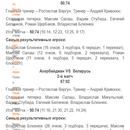
50:74
по
баскетбольной
Главный тренер
–
Ростислав Вергун. Тренер
–
Андрей Кривонос.
статистике
Стартовая пятерка: Максим Салаш, Вадим Стубеда, Евгений
Материалы
Белянков, Роман Щербаков, Владислав Близнюк.
по
баскетбольной
Итог матча –
50:74
(16:14, 12:23, 13:25, 9:17)
статистике
Самые результативные игроки:
Документы
РКС
Владислав Близнюк (16 очков, 3 подбора, 6 передач, 1 перехват),
Документы
Максим Салаш (12 очков, 6 подборов, 2 перехвата), Роман
РКС
Щербаков (11 очков, 4 подбора, 5 передач, 2 перехвата, 1
Положение
блокшот).
о
Азербайджан VS
Беларусь
переходах
2-й матч
Положение
67:92
о
переходах
Главный тренер
–
Ростислав Вергун. Тренер
–
Андрей Кривонос.
Наши
Стартовая пятерка: Максим Салаш, Владислав Микульский,
чемпионы
Вадим Стубеда, Евгений Белянков, Владислав Близнюк.
Наши
чемпионы
Итог матча –
50:74
(11:16, 21:30, 21:22, 14:24)
Белошапко
Самые результативные игроки:
Татьяна
Белошапко
Владислав Близнюк (26 очков, 3 подбора, 3 передачи), Максим
Татьяна