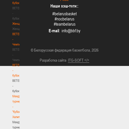
Кубок
Наши хэш-теги:
:
BETERA
#belarusbasket
-
#nocbelarus
Кубок
#teambelarus
Женщины
Женщины
E-mail
:
BETERA
-
Чемпионат
BETERA
© Белорусская федерация баскетбола, 2026
-
Разработка сайта
ITG-SOFT </>
Чемпионат
BETERA
-
Кубок
BETERA
-
Кубок
Международный
турнир
-
"Кубок
Халипского"
Международный
турнир