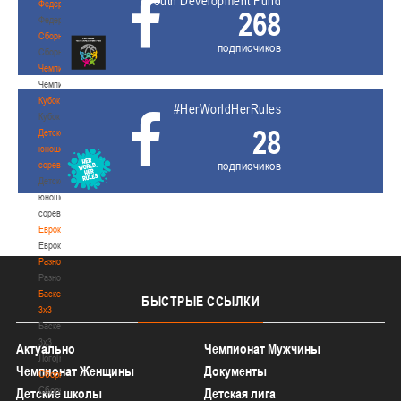
Youth Development Fund
Федерация
268
Федерация
Сборные
подписчиков
Сборные
Чемпионат
Чемпионат
Кубок
#HerWorldHerRules
Кубок
28
Детско-
юношеские
подписчиков
соревнования
Детско-
юношеские
соревнования
Еврокубки
Еврокубки
Разное
Разное
Баскетбол
БЫСТРЫЕ
ССЫЛКИ
3х3
Баскетбол
3х3
Актуально
Чемпионат Мужчины
Лого[modid=121]
Чемпионат Женщины
Документы
Сборные
Сборные
Детские школы
Детская лига