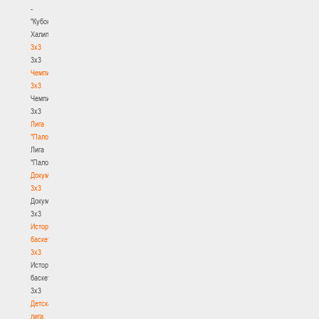
-
"Кубок
Халипского"
3x3
3x3
Чемпионат
3х3
Чемпионат
3х3
Лига
"Палова"
Лига
"Палова"
Документы
3х3
Документы
3х3
История
баскетбола
3х3
История
баскетбола
3х3
Детская
лига