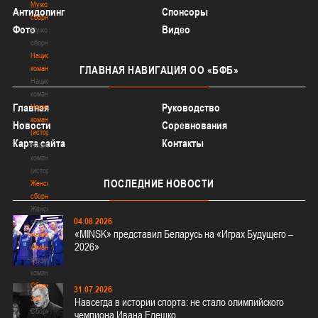
Мужские
Антидопинг
Спонсоры
сборные
Фото
Видео
Мужские
сборные
Национальная
команда
ГЛАВНАЯ
НАВИГАЦИЯ ОО «БФБ»
Национальная
команда
Главная
Руководство
Национальная
команда
Новости
Соревнования
(история)
Карта сайта
Контакты
Национальная
команда
(история)
ПОСЛЕДНИЕ
НОВОСТИ
Женские
сборные
Женские
04.08.2026
сборные
«MINSK» представил Беларусь на «Играх Будущего –
Национальная
2026»
команда
Национальная
команда
Сборные
31.07.2026
3х3
Навсегда в истории спорта: не стало олимпийского
Сборные
чемпиона Ивана Едешко