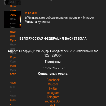
3х3
Национальная
команда.
31.07.2026
Женщины
БФБ выражает соболезнования родным и близким
Национальная
Михаила Курилика
команда.
Женщины
Национальная
команда.
БЕЛОРУССКАЯ
ФЕДЕРАЦИЯ БАСКЕТБОЛА
Мужчины
Национальная
команда.
Адрес
: Беларусь, г. Минск, пр. Победителей, 23/1 (блок кабинетов
Мужчины
322), 220004
Соревнования
Телефоны
:
Соревнования
Мужчины
+375 17 282 76 73
Мужчины
Социальные медиа
:
BETERA
-
Facebook
Чемпионат
VK.com
BETERA
Twitter
-
Instagram
Чемпионат
Telegram
BETERA
Youtube BBF
-
Flickr