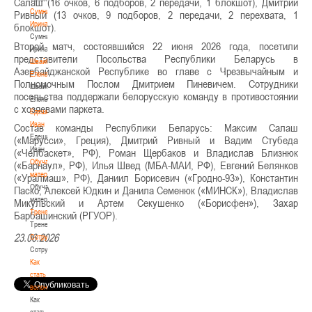
Салаш (16 очков, 6 подборов, 2 передачи, 1 блокшот), Дмитрий
Сумникова
Ривный (13 очков, 9 подборов, 2 передачи, 2 перехвата, 1
Ирина
блокшот).
Сумникова
Второй матч, состоявшийся 22 июня 2026 года, посетили
Ирина
представители Посольства Республики Беларусь в
Швайбович
Азербайджанской Республике во главе с Чрезвычайным и
Елена
Полномочным Послом Дмитрием Пиневичем. Сотрудники
Швайбович
посольства поддержали белорусскую команду в противостоянии
Елена
с хозяевами паркета.
Едешко
Иван
Состав команды Республики Беларусь: Максим Салаш
Едешко
(«Марусси», Греция), Дмитрий Ривный и Вадим Стубеда
Иван
(«Челбаскет», РФ), Роман Щербаков и Владислав Близнюк
Обучающие
(«Барнаул», РФ), Илья Швед (МБА-МАИ, РФ), Евгений Белянков
материалы
(«Уралмаш», РФ), Даниил Борисевич («Гродно-93»), Константин
Обучающие
Паско, Алексей Юдкин и Данила Семенюк («МИНСК»), Владислав
материалы
Микульский и Артем Секушенко («Борисфен»), Захар
Тренерам
Барбашинский (РГУОР).
Тренерам
23.06.2026
Сотрудничество
Сотрудничество
Как
стать
волонтером
Как
стать