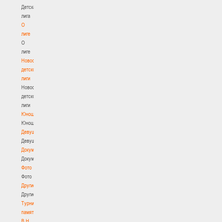
Детская
лига
О
лиге
О
лиге
Новости
детской
лиги
Новости
детской
лиги
Юноши
Юноши
Девушки
Девушки
Документы
Документы
Фото
Фото
Другие
Другие
Турнир
памяти
В.Н.