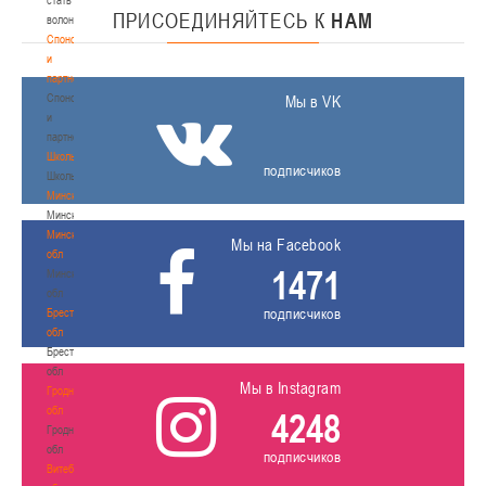
ПРИСОЕДИНЯЙТЕСЬ
К
НАМ
волонтером
Спонсоры
и
партнеры
Спонсоры
Мы в VK
и
партнеры
Школы
подписчиков
Школы
Минск
Минск
Минская
Мы на Facebook
обл
1471
Минская
обл
подписчиков
Брестская
обл
Брестская
обл
Мы в Instagram
Гродненская
обл
4248
Гродненская
обл
подписчиков
Витебская