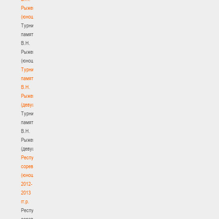
Рыженкова
(юноши)
Турнир
памяти
В.Н.
Рыженкова
(юноши)
Турнир
памяти
В.Н.
Рыженкова
(девушки)
Турнир
памяти
В.Н.
Рыженкова
(девушки)
Республиканские
соревнования
(юноши)
2012-
2013
гг.р.
Республиканские
соревнования