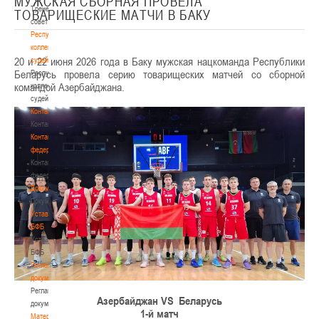
МУЖСКАЯ СБОРНАЯ ПРОВЕЛА
Тренерский
ТОВАРИЩЕСКИЕ МАТЧИ В БАКУ
совет
Республиканская
коллегия
20 и 22 июня 2026 года в Баку мужская нацкоманда Республики
судей
Беларусь провела серию товарищеских матчей со сборной
Республиканская
командой Азербайджана.
коллегия
судей
Контакты
Контакты
Контакты
федерации
Контакты
федерации
Документы
Документы
Устав
БФБ
Устав
БФБ
Регламентирующие
документы
Регламентирующие
Азербайджан VS
Беларусь
документы
1-й матч
Материалы