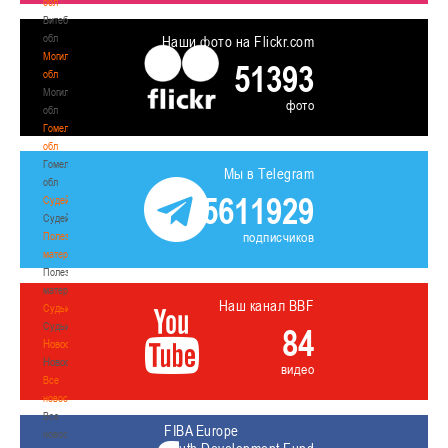
обл
Витебская
обл
Наши фото на Flickr.com
Могилевская
51393
обл
Могилевская
фото
обл
Гомельская
обл
Гомельская
Мы в Telegram
обл
5611929
Судейство
Судейство
подписчиков
Полезные
материалы
Полезные
материалы
Наш канал BBF
Судьи
Судьи
84
Новости
Новости
видео
Все
новости
Все
FIBA Europe
новости