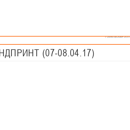
Как стать волонтером
Минск
Спонсоры и партнеры
Минская обл
Брестская обл
Гродненская об
Витебская обл
Могилевская об
Гомельская обл
ДПРИНТ (07-08.04.17)