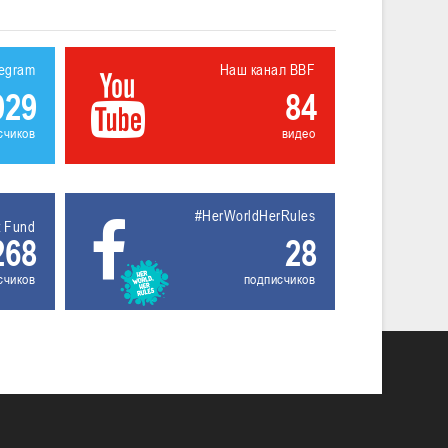
legram
Наш канал BBF
929
84
счиков
видео
#HerWorldHerRules
t Fund
268
28
счиков
подписчиков