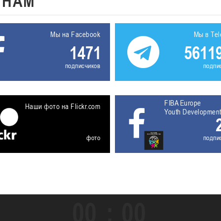
К
НАМ
Мы на Facebook
Мы в Te
1471
5611
подписчиков
подпи
FIBA Europe
Наши фото на Flickr.com
Youth Developmen
фото
подпи
00
00