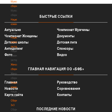
Мужские
сборные
Мужские
сборные
БЫСТРЫЕ
ССЫЛКИ
Национальная
команда
Национальная
Актуально
Чемпионат Мужчины
команда
Чемпионат Женщины
Документы
Национальная
Детские школы
Детская лига
команда
(история)
Антидопинг
Спонсоры
Национальная
Фото
Видео
команда
(история)
Женские
ГЛАВНАЯ
НАВИГАЦИЯ ОО «БФБ»
сборные
Женские
сборные
Главная
Руководство
Национальная
команда
Новости
Соревнования
Национальная
Карта сайта
Контакты
команда
Сборные
3х3
ПОСЛЕДНИЕ
НОВОСТИ
Сборные