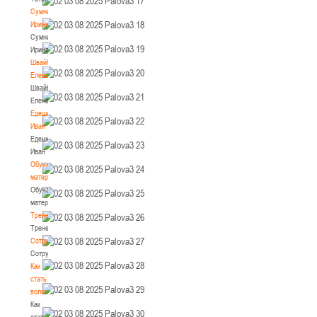
Сумникова
Ирина
Сумникова
Ирина
Швайбович
Елена
Швайбович
Елена
Едешко
Иван
Едешко
Иван
Обучающие
материалы
Обучающие
материалы
Тренерам
Тренерам
Сотрудничество
Сотрудничество
Как
стать
волонтером
Как
стать