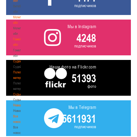
обл
подписчиков
Витебская
обл
Могилевская
обл
Мы в Instagram
Могилевская
4248
обл
Гомельская
обл
подписчиков
Гомельская
обл
Судейство
Наши фото на Flickr.com
Судейство
Полезные
51393
материалы
Полезные
фото
материалы
Судьи
Судьи
Новости
Мы в Telegram
Новости
5611931
Все
новости
подписчиков
Все
новости