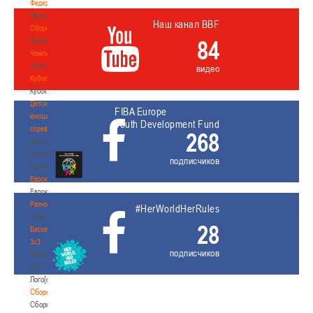
Федерация
Федерация
Наш канал BBF
Сборные
84
Сборные
Чемпионат
Чемпионат
видео
Кубок
Кубок
Детско-
FIBA Europe
юношеские
Youth Development Fund
соревнования
268
Детско-
юношеские
подписчиков
соревнования
Еврокубки
Еврокубки
Разное
#HerWorldHerRules
Разное
28
Баскетбол
3х3
подписчиков
Баскетбол
3х3
Лого[modid=121]
Сборные
Сборные