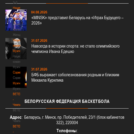
3х3
Национальная
04.08.2026
команда.
«MINSK» представил Беларусь на «Играх Будущего –
Женщины
2026»
Национальная
команда.
Женщины
Национальная
31.07.2026
Навсегда в истории спорта: не стало олимпийского
команда.
чемпиона Ивана Едешко
Мужчины
Национальная
команда.
Мужчины
31.07.2026
Соревнования
БФБ выражает соболезнования родным и близким
Соревнования
Михаила Курилика
Мужчины
Мужчины
BETERA
-
БЕЛОРУССКАЯ
ФЕДЕРАЦИЯ БАСКЕТБОЛА
Чемпионат
BETERA
-
Адрес
: Беларусь, г. Минск, пр. Победителей, 23/1 (блок кабинетов
Чемпионат
322), 220004
BETERA
Телефоны
:
-