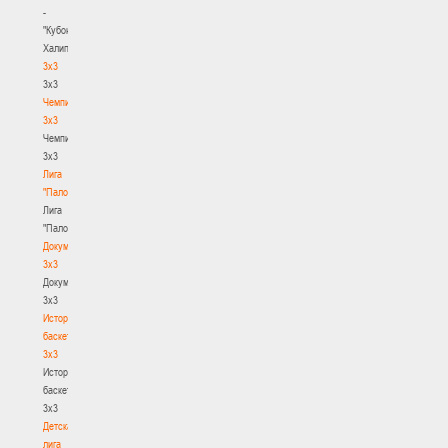
-
"Кубок
Халипского"
3x3
3x3
Чемпионат
3х3
Чемпионат
3х3
Лига
"Палова"
Лига
"Палова"
Документы
3х3
Документы
3х3
История
баскетбола
3х3
История
баскетбола
3х3
Детская
лига