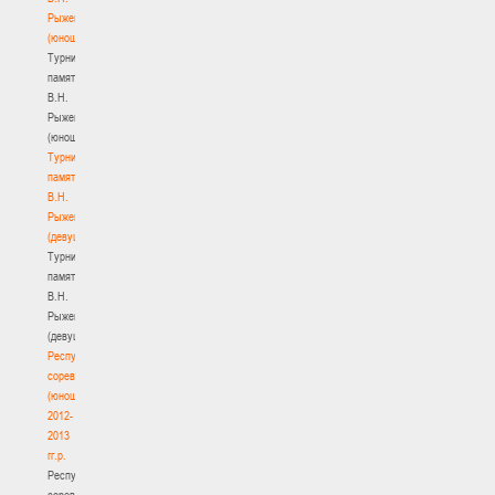
Рыженкова
(юноши)
Турнир
памяти
В.Н.
Рыженкова
(юноши)
Турнир
памяти
В.Н.
Рыженкова
(девушки)
Турнир
памяти
В.Н.
Рыженкова
(девушки)
Республиканские
соревнования
(юноши)
2012-
2013
гг.р.
Республиканские
соревнования