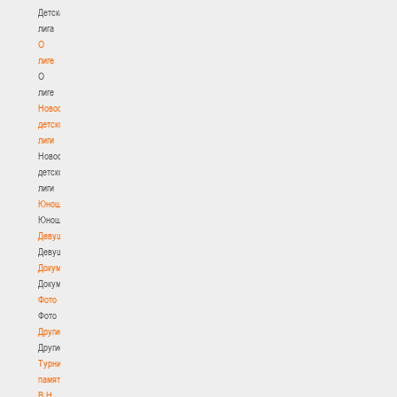
Детская
лига
О
лиге
О
лиге
Новости
детской
лиги
Новости
детской
лиги
Юноши
Юноши
Девушки
Девушки
Документы
Документы
Фото
Фото
Другие
Другие
Турнир
памяти
В.Н.