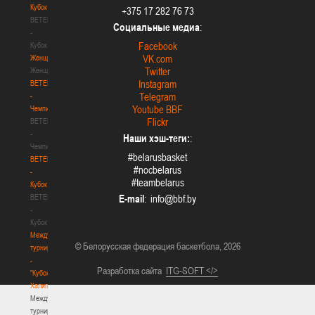
Кубок
+375 17 282 76 73
BETERA
Социальные медиа
:
-
Facebook
Кубок
VK.com
Женщины
Twitter
Женщины
Instagram
BETERA
Telegram
-
Youtube BBF
Чемпионат
Flickr
BETERA
-
Наши хэш-теги:
:
Чемпионат
#belarusbasket
BETERA
#nocbelarus
-
#teambelarus
Кубок
BETERA
E-mail
:
-
Кубок
Международный
© Белорусская федерация баскетбола, 2026
турнир
-
Разработка сайта
ITG-SOFT </>
"Кубок
Халипского"
Международный
турнир