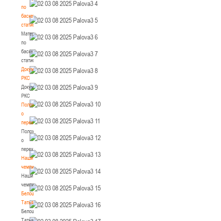
по
баскетбольной
статистике
Материалы
по
баскетбольной
статистике
Документы
РКС
Документы
РКС
Положение
о
переходах
Положение
о
переходах
Наши
чемпионы
Наши
чемпионы
Белошапко
Татьяна
Белошапко
Татьяна