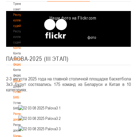
Тренерский
совет
Республиканская
Наши фото на Flickr.com
коллегия
судей
Республиканская
коллегия
фото
судей
Контакты
Контакты
ПАЛОВА-2025 (III ЭТАП)
Контакты
федерации
Контакты
федерации
2-3 августа 2025 года на главной столичной площадке баскетбола
Документы
3х3 будут состязались 175 команд из Беларуси и Китая в 10
Документы
категориях.
Устав
БФБ
Устав
БФБ
Регламентирующие
документы
Регламентирующие
документы
Материалы