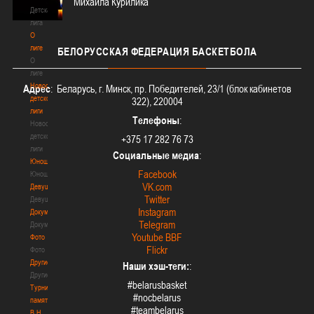
Михаила Курилика
Детская
лига
О
лиге
БЕЛОРУССКАЯ
ФЕДЕРАЦИЯ БАСКЕТБОЛА
О
лиге
Новости
Адрес
: Беларусь, г. Минск, пр. Победителей, 23/1 (блок кабинетов
детской
322), 220004
лиги
Телефоны
:
Новости
детской
+375 17 282 76 73
лиги
Социальные медиа
:
Юноши
Facebook
Юноши
VK.com
Девушки
Twitter
Девушки
Instagram
Документы
Telegram
Документы
Youtube BBF
Фото
Flickr
Фото
Другие
Наши хэш-теги:
:
Другие
#belarusbasket
Турнир
#nocbelarus
памяти
#teambelarus
В.Н.