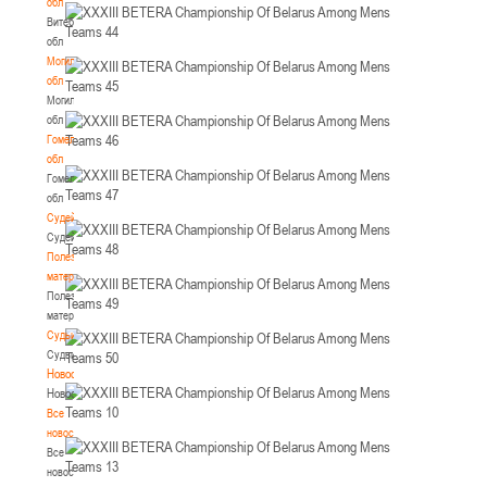
обл
Витебская
обл
Могилевская
обл
Могилевская
обл
Гомельская
обл
Гомельская
обл
Судейство
Судейство
Полезные
материалы
Полезные
материалы
Судьи
Судьи
Новости
Новости
Все
новости
Все
новости