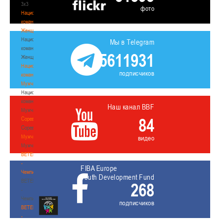
3х3
фото
Национальная
команда.
Женщины
Национальная
Мы в Telegram
команда.
5611931
Женщины
Национальная
подписчиков
команда.
Мужчины
Национальная
команда.
Наш канал BBF
Мужчины
84
Соревнования
Соревнования
Мужчины
видео
Мужчины
BETERA
-
FIBA Europe
Чемпионат
Youth Development Fund
BETERA
268
-
Чемпионат
подписчиков
BETERA
-