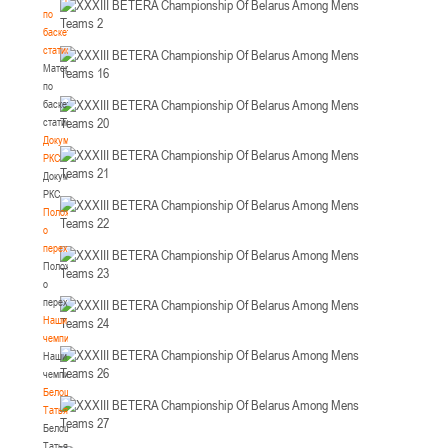
по
баскетбольной
статистике
Материалы
по
баскетбольной
статистике
Документы
РКС
Документы
РКС
Положение
о
переходах
Положение
о
переходах
Наши
чемпионы
Наши
чемпионы
Белошапко
Татьяна
Белошапко
Татьяна