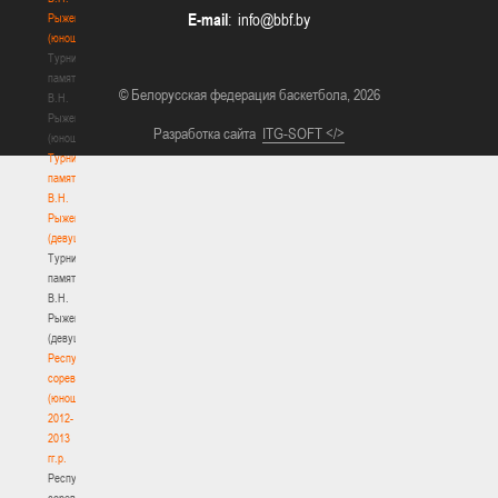
E-mail
:
Рыженкова
(юноши)
Турнир
памяти
© Белорусская федерация баскетбола, 2026
В.Н.
Рыженкова
Разработка сайта
ITG-SOFT </>
(юноши)
Турнир
памяти
В.Н.
Рыженкова
(девушки)
Турнир
памяти
В.Н.
Рыженкова
(девушки)
Республиканские
соревнования
(юноши)
2012-
2013
гг.р.
Республиканские
соревнования