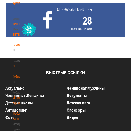
Кубок
BETERA
#HerWorldHerRules
-
28
Кубок
Женщины
подписчиков
Женщины
BETERA
-
Чемпионат
BETERA
-
Чемпионат
BETERA
-
БЫСТРЫЕ
ССЫЛКИ
Кубок
BETERA
-
Актуально
Чемпионат Мужчины
Кубок
Чемпионат Женщины
Документы
Международный
Детские школы
Детская лига
турнир
-
Антидопинг
Спонсоры
"Кубок
Фото
Видео
Халипского"
Международный
турнир