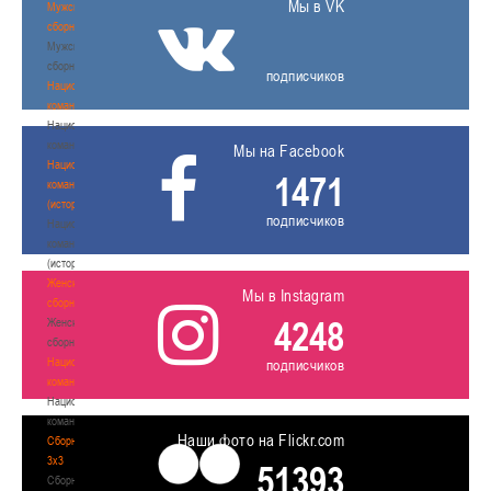
Мы в VK
Мужские
сборные
Мужские
сборные
подписчиков
Национальная
команда
Национальная
команда
Мы на Facebook
Национальная
1471
команда
(история)
подписчиков
Национальная
команда
(история)
Женские
Мы в Instagram
сборные
4248
Женские
сборные
Национальная
подписчиков
команда
Национальная
команда
Наши фото на Flickr.com
Сборные
3х3
51393
Сборные