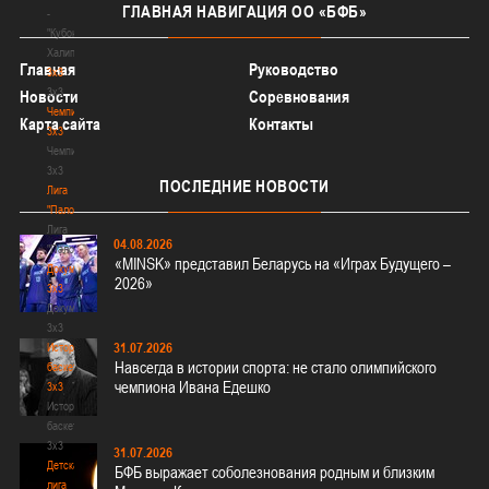
ГЛАВНАЯ
НАВИГАЦИЯ ОО «БФБ»
-
"Кубок
Халипского"
Главная
Руководство
3x3
3x3
Новости
Соревнования
Чемпионат
Карта сайта
Контакты
3х3
Чемпионат
3х3
ПОСЛЕДНИЕ
НОВОСТИ
Лига
"Палова"
Лига
04.08.2026
"Палова"
«MINSK» представил Беларусь на «Играх Будущего –
Документы
2026»
3х3
Документы
3х3
31.07.2026
История
Навсегда в истории спорта: не стало олимпийского
баскетбола
чемпиона Ивана Едешко
3х3
История
баскетбола
3х3
31.07.2026
Детская
БФБ выражает соболезнования родным и близким
лига