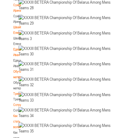
Сумникова
Ирина
Сумникова
Ирина
Швайбович
Елена
Швайбович
Елена
Едешко
Иван
Едешко
Иван
Обучающие
материалы
Обучающие
материалы
Тренерам
Тренерам
Сотрудничество
Сотрудничество
Как
стать
волонтером
Как
стать