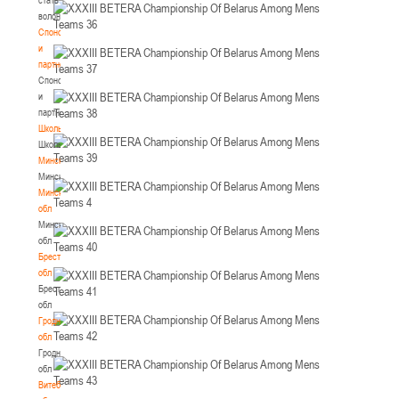
волонтером
Спонсоры
и
партнеры
Спонсоры
и
партнеры
Школы
Школы
Минск
Минск
Минская
обл
Минская
обл
Брестская
обл
Брестская
обл
Гродненская
обл
Гродненская
обл
Витебская