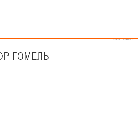
Как стать волонтером
Минск
Спонсоры и партнеры
Минская обл
Брестская обл
Гродненская об
Витебская обл
Могилевская об
Гомельская обл
ОР ГОМЕЛЬ