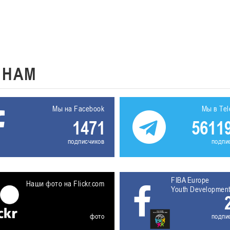
К
НАМ
Мы на Facebook
Мы в Te
1471
5611
подписчиков
подпи
FIBA Europe
Наши фото на Flickr.com
Youth Developmen
фото
подпи