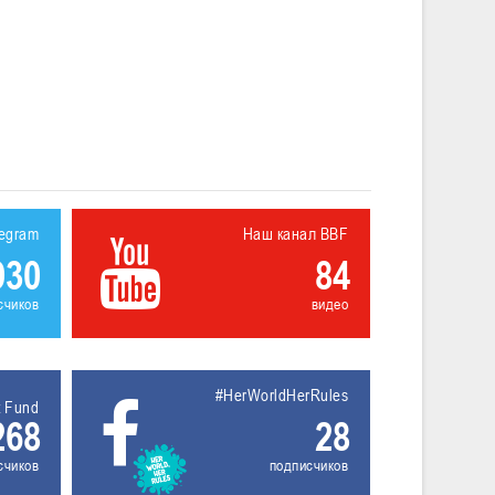
legram
Наш канал BBF
930
84
счиков
видео
#HerWorldHerRules
t Fund
268
28
счиков
подписчиков