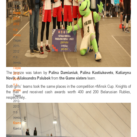
гг.р.
(юноши)
Первенство
2011-
2012
гг.р.
(юноши)
Первенство
2011-
2012
гг.р.
(юноши)
Первенство
The bronze was taken by
Palina Damianiuk
,
Palina Kastiukovets
,
Katiaryna
2012-
Novik
,
Aliaksandra Palubok
from
the Game sisters
team.
2013
гг.р.
Both girls’ teams took the same places in the competition «Minsk Cup. Knights of
(юноши)
the Ball” and received cash awards worth 400 and 200 Belarusian Rubles,
Первенство
respectively..
2012-
2013
гг.р.
(юноши)
Контакты
Контакты