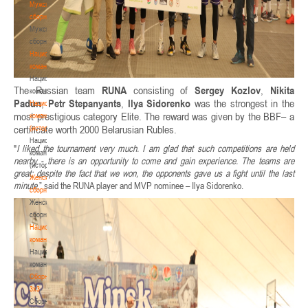
Мужские
сборные
Мужские
сборные
Национальная
команда
Национальная
The Russian team
RUNA
consisting of
Sergey Kozlov
,
Nikita
команда
Padun
,
Petr Stepanyants
,
Ilya Sidorenko
was the strongest in the
Национальная
most prestigious category Elite. The reward was given by the BBF– a
команда
certificate worth 2000 Belarusian Rubles.
(история)
Национальная
"
I liked the tournament very much. I am glad that such competitions are held
команда
nearby - there is an opportunity to come and gain experience. The teams are
(история)
great: despite the fact that we won, the opponents gave us a fight until the last
Женские
minute
,” said the RUNA player and MVP nominee – Ilya Sidorenko.
сборные
Женские
сборные
Национальная
команда
Национальная
команда
Сборные
3х3
Сборные