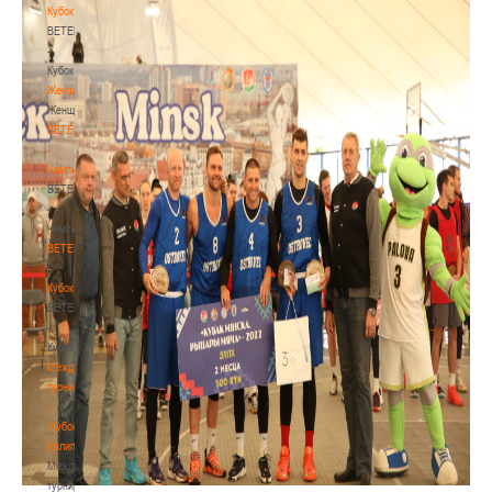
Кубок
BETERA
-
Кубок
Женщины
Женщины
BETERA
-
Чемпионат
BETERA
-
Чемпионат
BETERA
-
Кубок
BETERA
-
Кубок
Международный
турнир
-
"Кубок
Халипского"
Международный
турнир