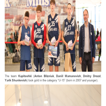
The team
Kapitoshki
(
Anton Blizniuk
,
Daniil Mamanovich
,
Dmitry Drozd
,
Yarik Shunkevich
) took gold in the category “U-15” (born in 2007 and younger).