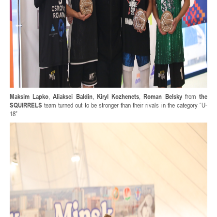
Maksim Lapko
,
Aliaksei Baldin
,
Kiryl Kozhenets
,
Roman Belsky
from
the
SQUIRRELS
team turned out to be stronger than their rivals in the category “U-
18”.