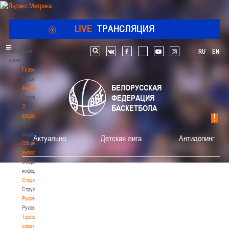
LIVE
ТРАНСЛЯЦИЯ
Главное
RU
EN
Поиск по сайту
vk
facebook
youtube
instagram
меню
Главная
Главная
БЕЛОРУССКАЯ
Федерация
ФЕДЕРАЦИЯ
Федерация
О
БАСКЕТБОЛА
федерации
О
федерации
Актуально
Детская лига
Антидопинг
Общая
информация
Общая
информация
Структура
Структура
Руководство
Руководство
Тренерский
совет