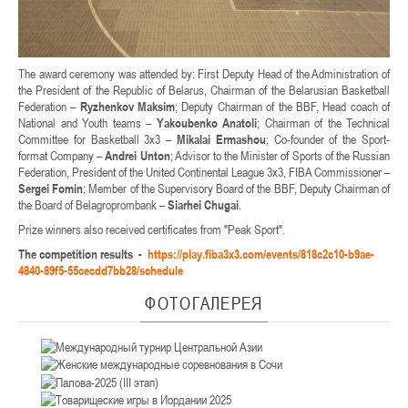
The award ceremony was attended by: First Deputy Head of the Administration of
the President of the Republic of Belarus, Chairman of the Belarusian Basketball
Federation –
Ryzhenkov Maksim
; Deputy Chairman of the BBF, Head coach of
National and Youth teams –
Yakoubenko Anatoli
; Chairman of the Technical
Committee for Basketball 3x3 –
Mikalai Ermashou
; Co-founder of the Sport-
format Company –
Andrei Unton
; Advisor to the Minister of Sports of the Russian
Federation, President of the United Continental League 3x3, FIBA Commissioner –
Sergei Fomin
; Member of the Supervisory Board of the BBF, Deputy Chairman of
the Board of Belagroprombank –
Siarhei Chugai
.
Prize winners also received certificates from "Peak Sport".
The competition results -
https://play.fiba3x3.com/events/818c2c10-b9ae-
4840-89f5-55cecdd7bb28/schedule
ФОТОГАЛЕРЕЯ