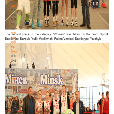
гг.р.
(девушки)
ОДМ
2008-
2009
гг.р.
(девушки)
ОДМ
The second place in the category "Women” was taken by the team
Sprint
:
2008-
Katsiaryna Karpuk
,
Yulia Vasilevich
,
Palina Verabei
,
Katsiaryna Yalchyk
.
2009
гг.р.
(юноши)
ОДМ
2008-
2009
гг.р.
(юноши)
Первенство
2010-
2011
гг.р.
(юноши)
Первенство
2010-
2011