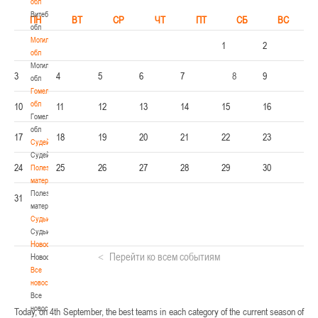
обл
Витебская
ПН
ВТ
СР
ЧТ
ПТ
СБ
ВС
обл
Могилевская
1
2
обл
Могилевская
3
4
5
6
7
8
9
обл
Гомельская
обл
10
11
12
13
14
15
16
Гомельская
обл
17
18
19
20
21
22
23
Судейство
Судейство
24
25
26
27
28
29
30
Полезные
материалы
Полезные
31
материалы
Судьи
Судьи
Новости
Перейти ко всем событиям
Новости
Все
новости
Все
новости
Today, on 4th September, the best teams in each category of the current season of