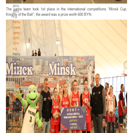
(девушки)
2012-
The same team took 1st place in the international competitions “Minsk Cup.
2013
Knights of the Ball”; the award was a prize worth 600 BYN.
гг.р.
Республиканские
соревнования
(девушки)
2013-
2014
гг.р.
Республиканские
соревнования
(девушки)
2013-
2014
гг.р.
Товарищеские
игры
(девушки)
Товарищеские
игры
(девушки)
ОДМ
2008-
2009