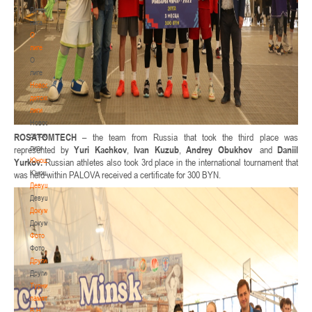
Детская
лига
О
лиге
О
лиге
Новости
детской
лиги
Новости
детской
ROSATOMTECH
– the team from Russia that took the third place was
лиги
represented by
Yuri Kachkov
,
Ivan Kuzub
,
Andrey Obukhov
and
Daniil
Юноши
Yurkov.
Russian athletes also took 3rd place in the international tournament that
Юноши
was held within PALOVA received a certificate for 300 BYN.
Девушки
Девушки
Документы
Документы
Фото
Фото
Другие
Другие
Турнир
памяти
В.Н.