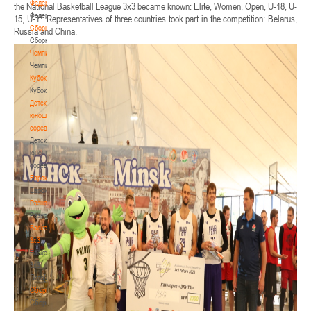
Федерация
the National Basketball League 3x3 became known: Elite, Women, Open, U-18, U-
Федерация
15, U-1". Representatives of three countries took part in the competition: Belarus,
Сборные
Russia and China.
Сборные
Чемпионат
Чемпионат
Кубок
Кубок
Детско-
юношеские
соревнования
Детско-
юношеские
соревнования
Еврокубки
Еврокубки
Разное
Разное
Баскетбол
3х3
Баскетбол
3х3
Лого[modid=121]
Сборные
Сборные