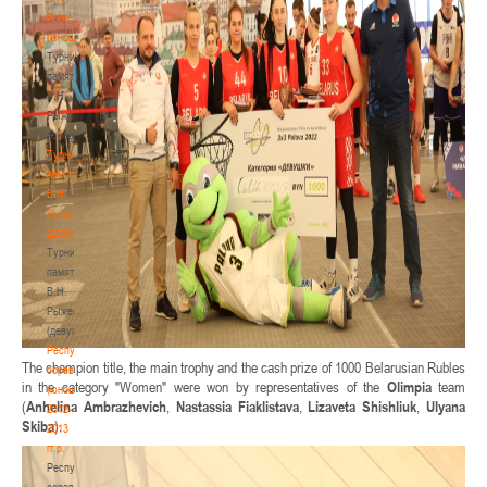
Рыженкова
(юноши)
Турнир
памяти
В.Н.
Рыженкова
(юноши)
Турнир
памяти
В.Н.
Рыженкова
(девушки)
Турнир
памяти
В.Н.
Рыженкова
(девушки)
Республиканские
The champion title, the main trophy and the cash prize of 1000 Belarusian Rubles
соревнования
in the category "Women" were won by representatives of the
Olimpia
team
(юноши)
(
Anhelina Ambrazhevich
,
Nastassia Fiaklistava
,
Lizaveta Shishliuk
,
Ulyana
2012-
Skiba
).
2013
гг.р.
Республиканские
соревнования