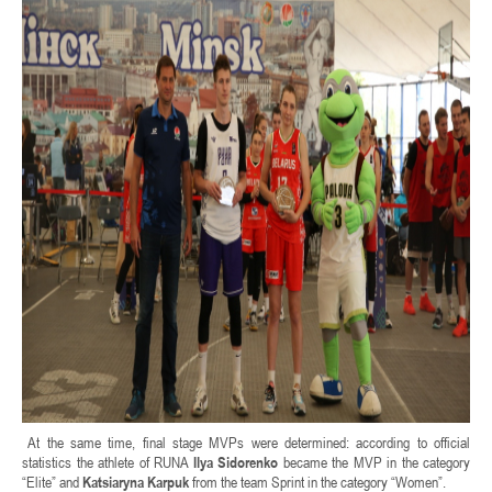
At the same time, final stage MVPs were determined: according to official
statistics the athlete of RUNA
Ilya Sidorenko
became the MVP in the category
“Elite” and
Katsiaryna Karpuk
from the team Sprint in the category “Women”.