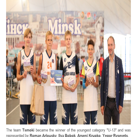
The team
Tsmoki
became the winner of the youngest category "U-13" and was
represented by
Roman Arlousky
,
Ilya Bobok
,
Arseni Krupko
,
Yegor Rysevets
.