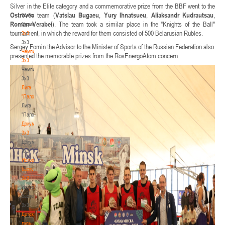
Silver in the Elite category and a commemorative prize from the BBF went to the
-
Ostrovec
team (
Vatslau Bugaeu
,
Yury Ihnatsueu
,
Aliaksandr Kudrautsau
,
"Кубок
Roman Verabei
). The team took a similar place in the "Knights of the Ball"
Халипского"
tournament, in which the reward for them consisted of 500 Belarusian Rubles.
3x3
3x3
Sergey Fomin the Advisor to the Minister of Sports of the Russian Federation also
Чемпионат
presented the memorable prizes from the RosEnergoAtom concern.
3х3
Чемпионат
3х3
Лига
"Палова"
Лига
"Палова"
Документы
3х3
Документы
3х3
История
баскетбола
3х3
История
баскетбола
3х3
Детская
лига