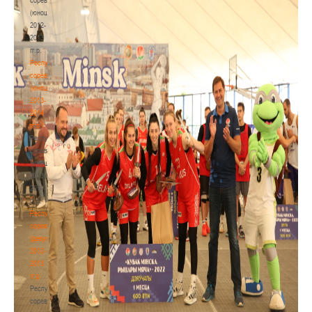
(юноши)
2012-
2013
гг.р.
Республиканские
соревнования
(юноши)
2013-
2014
гг.р.
Республиканские
соревнования
(юноши)
2013-
2014
гг.р.
Республиканские
соревнования
(девушки)
2012-
2013
гг.р.
Республиканские
соревнования