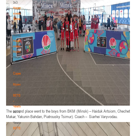
3х3
Национальная
команда.
Женщины
Национальная
команда.
Женщины
Национальная
команда.
Мужчины
Национальная
команда.
Мужчины
Соревнования
Соревнования
Мужчины
Мужчины
BETERA
-
Чемпионат
The second place went to the boys from BKM (Minsk) – Haiduk Artsiom, Chechet
BETERA
Makar, Yakunin Bahdan, Piatrousky Tsimur). Coach – Siarhei Varyvodau.
-
Чемпионат
BETERA
-