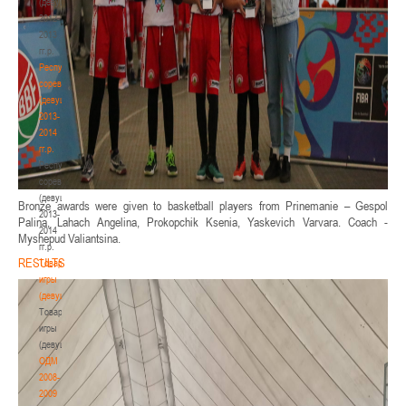
(девушки)
2012-
2013
гг.р.
Республиканские
соревнования
(девушки)
2013-
2014
гг.р.
Республиканские
соревнования
(девушки)
Bronze awards were given to basketball players from Prinemanie – Gespol
2013-
Palina, Lahach Angelina, Prokopchik Ksenia, Yaskevich Varvara. Coach -
2014
Myshepud Valiantsina.
гг.р.
RESULTS
Товарищеские
игры
(девушки)
Товарищеские
игры
(девушки)
ОДМ
2008-
2009