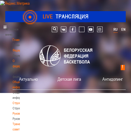
LIVE
ТРАНСЛЯЦИЯ
Главное
RU
EN
Поиск по сайту
vk
facebook
youtube
instagram
меню
Главная
Главная
БЕЛОРУССКАЯ
Федерация
ФЕДЕРАЦИЯ
Федерация
О
БАСКЕТБОЛА
федерации
О
федерации
Актуально
Детская лига
Антидопинг
Общая
информация
Общая
информация
Структура
Структура
Руководство
Руководство
Тренерский
совет