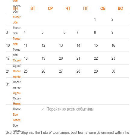
обл
Витебская
ПН
ВТ
СР
ЧТ
ПТ
СБ
ВС
обл
Могилевская
1
2
обл
Могилевская
3
4
5
6
7
8
9
обл
Гомельская
обл
10
11
12
13
14
15
16
Гомельская
обл
17
18
19
20
21
22
23
Судейство
Судейство
24
25
26
27
28
29
30
Полезные
материалы
Полезные
31
материалы
Судьи
Судьи
Новости
Перейти ко всем событиям
Новости
Все
новости
Все
новости
3x3 U12 "Step into the Future" tournament best teams were determined within the