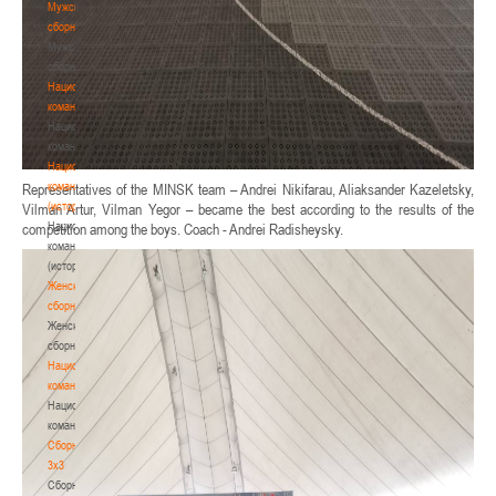
Мужские
сборные
Мужские
сборные
Национальная
команда
Национальная
команда
Национальная
команда
Representatives of the MINSK team – Andrei Nikifarau, Aliaksander Kazeletsky,
(история)
Vilman Artur, Vilman Yegor – became the best according to the results of the
Национальная
competition among the boys. Coach - Andrei Radisheysky.
команда
(история)
Женские
сборные
Женские
сборные
Национальная
команда
Национальная
команда
Сборные
3х3
Сборные