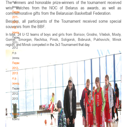
The winners and honorable prize-winners of the tournament received
гг.р.
(юноши)
wrist watches from the NOC of Belarus as awards, as well as
Первенство
commemorative gifts from the Belarusian Basketball Federation.
2011-
Besides, all participants of the Tournament received some special
2012
souvenirs from the BBF.
гг.р.
(юноши)
In total, 24 U-12 teams of boys and girls from Borisov, Grodno, Vitebsk, Mosty,
Первенство
Gomel, Smorgon, Rechitsa, Pinsk, Soligorsk, Bobruisk, Pukhovichi, Minsk
2011-
region, and Minsk competed in the 3x3 Tournament that day.
2012
гг.р.
(юноши)
Первенство
2012-
2013
гг.р.
(юноши)
Первенство
2012-
2013
гг.р.
(юноши)
Контакты
Контакты