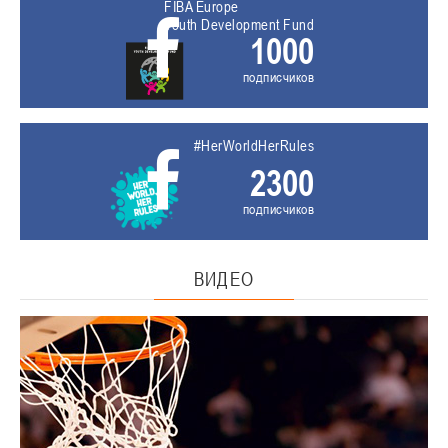
FIBA Europe
Youth Development Fund
1000
подписчиков
#HerWorldHerRules
2300
подписчиков
ВИДЕО