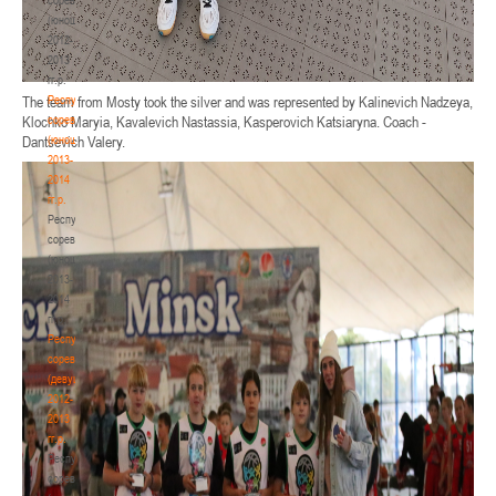
(юноши)
2012-
2013
гг.р.
Республиканские
The team from Mosty took the silver and was represented by Kalinevich Nadzeya,
соревнования
Klochko Maryia, Kavalevich Nastassia, Kasperovich Katsiaryna. Coach -
(юноши)
Dantsevich Valery.
2013-
2014
гг.р.
Республиканские
соревнования
(юноши)
2013-
2014
гг.р.
Республиканские
соревнования
(девушки)
2012-
2013
гг.р.
Республиканские
соревнования