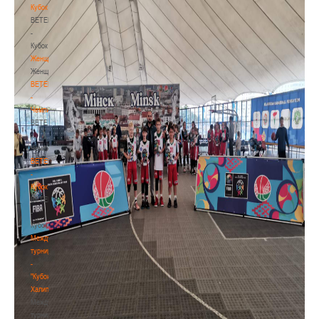
Кубок
BETERA
-
Кубок
Женщины
Женщины
BETERA
-
Чемпионат
BETERA
-
Чемпионат
BETERA
-
Кубок
BETERA
-
Кубок
Международный
турнир
-
"Кубок
Халипского"
Международный
турнир