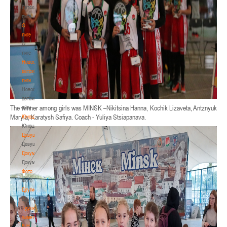
Детская
лига
О
лиге
О
лиге
Новости
детской
лиги
Новости
детской
The winner among girls was MINSK –Nikitsina Hanna, Kochik Lizaveta, Antznyuk
лиги
Maryia, Karatysh Safiya. Coach - Yuliya Stsiapanava.
Юноши
Юноши
Девушки
Девушки
Документы
Документы
Фото
Фото
Другие
Другие
Турнир
памяти
В.Н.