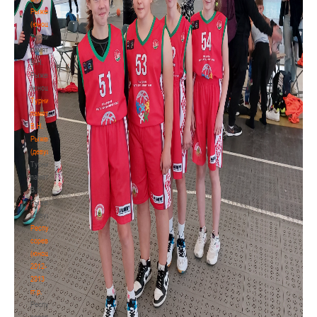
Рыженкова
(юноши)
Турнир
памяти
В.Н.
Рыженкова
(юноши)
Турнир
памяти
В.Н.
Рыженкова
(девушки)
Турнир
памяти
В.Н.
Рыженкова
(девушки)
Республиканские
соревнования
(юноши)
2012-
2013
гг.р.
Республиканские
соревнования