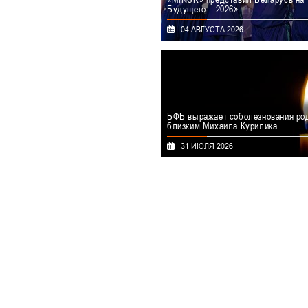
Будущего – 2026»
С 29 июля по 4 августа в столице К
04 АВГУСТА 2026
прошел крупный междуна
мультиспортивный турнир «Игры Бу
2026». Республику Беларусь на соре
представил мужской коллектив 
который выиграл путевку на от
турнире «Phygital Contenders Astan
июне этого года.
БФБ выражает соболезнования ро
близким Михаила Курилика
29 июля на 73-м году ушёл из жиз
31 ИЮЛЯ 2026
высшей национальной категории, 
чемпионата Республики Бела
баскетболу Михаил Михайлович Курил