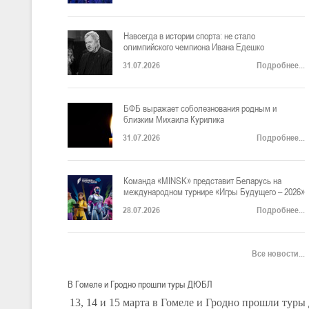
«Игры
Будущего
–
Навсегда в истории спорта: не стало
2026».
олимпийского чемпиона Ивана Едешко
Нашу
31.07.2026
Подробнее...
страну
в
дисциплине
«фиджитал-
БФБ выражает соболезнования родным и
баскетбол»
близким Михаила Курилика
(баскетбольное
двоеборье)
31.07.2026
Подробнее...
представит
мужская
команда
«MINSK».
Команда «MINSK» представит Беларусь на
международном турнире «Игры Будущего – 2026»
28.07.2026
Подробнее...
Все новости...
В Гомеле и Гродно прошли туры ДЮБЛ
13, 14 и 15 марта в Гомеле и Гродно прошли туры