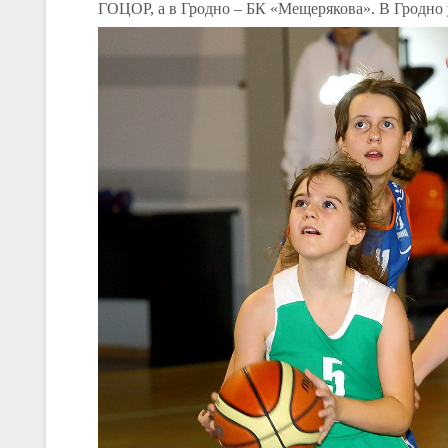
ГОЦОР, а в Гродно – БК «Мещерякова». В Гродно 