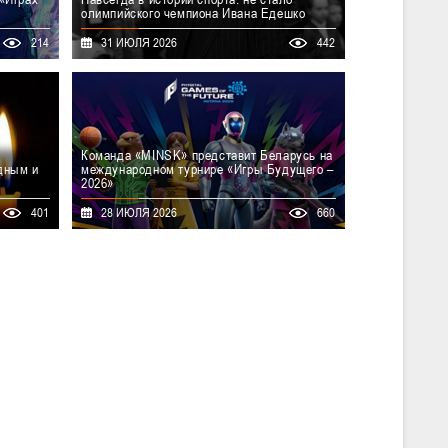
олимпийского чемпиона Ивана Едешко
азахстана
С глубокой скорбью вся белорусская
214
31 ИЮЛЯ 2026
442
родный
баскетбольная семья восприняла известие о
дущего –
смерти Ивана Ивановича Едешко –
внованиях
выдающегося баскетболиста, олимпийского
«MINSK»,
чемпиона и настоящей легенды мирового
борочном
спорта, человека с большим сердцем и
a 2026» в
невероятной харизмой.
Команда «MINSK» представит Беларусь на
дным и
международном турнире «Игры Будущего –
2026»
ни судья
С 29 июля по 4 августа 2026 года в столице
401
28 ИЮЛЯ 2026
660
комиссар
Казахстана пройдет масштабный
русь по
международный мультиспортивный форум
ик.
«Игры Будущего – 2026». Нашу страну в
дисциплине «фиджитал-баскетбол»
(баскетбольное двоеборье) представит
мужская команда «MINSK».