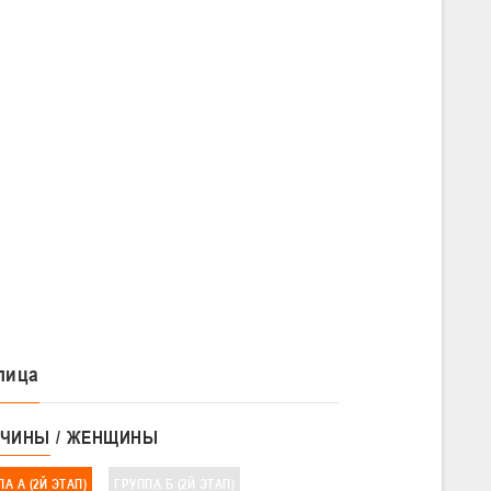
лица
ЧИНЫ
ЖЕНЩИНЫ
А А (2Й ЭТАП)
ГРУППА Б (2Й ЭТАП)