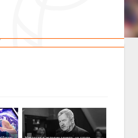
2014 гг.р.
Полезные материалы
Товарищеские игры (девушки)
Судьи
ОДМ 2008-2009 гг.р. (девушки)
ОДМ 2008-2009 гг.р. (юноши)
л
Первенство 2010-2011 гг.р. (юноши)
Первенство 2011-2012 гг.р. (юноши)
л
Первенство 2012-2013 гг.р. (юноши)
л
«Играх
Навсегда в истории спорта: не стало