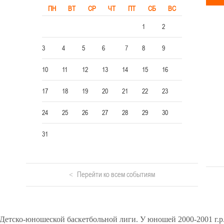
ПН
ВТ
СР
ЧТ
ПТ
СБ
ВС
1
2
3
4
5
6
7
8
9
10
11
12
13
14
15
16
17
18
19
20
21
22
23
24
25
26
27
28
29
30
31
Перейти ко всем событиям
 Детско-юношеской баскетбольной лиги. У юношей 2000-2001 г.р