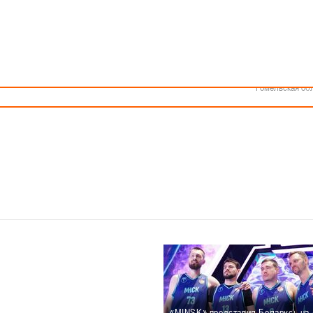
Как стать волонтером
Минск
Спонсоры и партнеры
Минская обл
Брестская обл
Гродненская об
Витебская обл
Могилевская об
Гомельская об
«MINSK» представил Беларусь на 