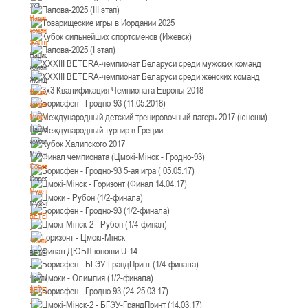
3х3
Национальная
команда.
Женщины
Национальная
команда.
Женщины
Национальная
команда.
Мужчины
Национальная
команда.
Мужчины
Соревнования
Соревнования
Мужчины
Мужчины
BETERA
-
Чемпионат
BETERA
-
Чемпионат
BETERA
-