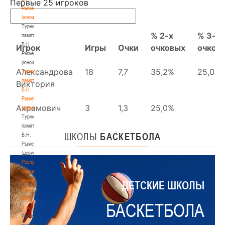
Рыженкова
(юноши)
Турнир
памяти
В.Н.
Рыженкова
(юноши)
Турнир
памяти
В.Н.
Рыженкова
(девушки)
Турнир
памяти
ШКОЛЫ
БАСКЕТБОЛА
В.Н.
Рыженкова
(девушки)
Республиканские
соревнования
(юноши)
ДЕТСКИЕ ШКОЛЫ
2012-
2013
БАСКЕТБОЛА
гг.р.
Республиканские
соревнования