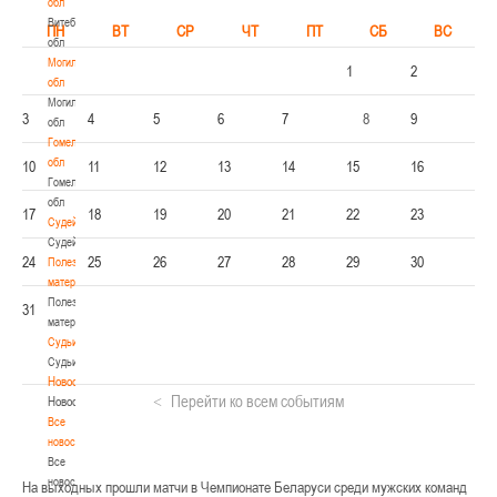
обл
Витебская
ПН
ВТ
СР
ЧТ
ПТ
СБ
ВС
обл
Могилевская
1
2
обл
Могилевская
3
4
5
6
7
8
9
обл
Гомельская
обл
10
11
12
13
14
15
16
Гомельская
обл
17
18
19
20
21
22
23
Судейство
Судейство
24
25
26
27
28
29
30
Полезные
материалы
Полезные
31
материалы
Судьи
Судьи
Новости
Перейти ко всем событиям
Новости
Все
новости
Все
новости
На выходных прошли матчи в Чемпионате Беларуси среди мужских команд