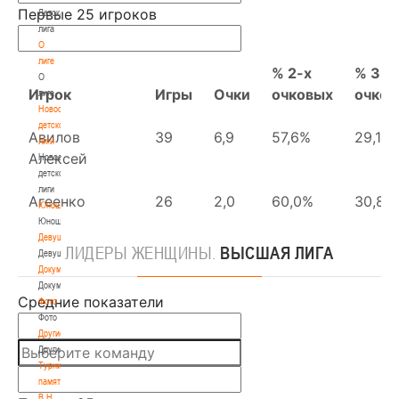
Детская
лига
О
лиге
О
лиге
Новости
детской
лиги
Новости
детской
лиги
Юноши
Юноши
Девушки
ЛИДЕРЫ
ЖЕНЩИНЫ.
ВЫСШАЯ ЛИГА
Девушки
Документы
Документы
Фото
Фото
Другие
Другие
Турнир
памяти
В.Н.