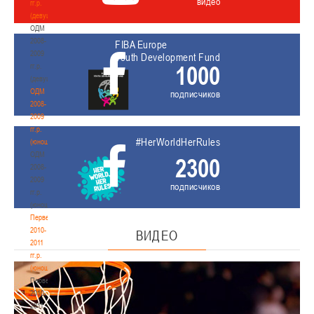
видео
гг.р.
(девушки)
ОДМ
2008-
FIBA Europe
2009
Youth Development Fund
1000
гг.р.
(девушки)
ОДМ
подписчиков
2008-
2009
гг.р.
#HerWorldHerRules
(юноши)
ОДМ
2300
2008-
2009
подписчиков
гг.р.
(юноши)
Первенство
2010-
ВИДЕО
2011
гг.р.
(юноши)
Первенство
2010-
2011