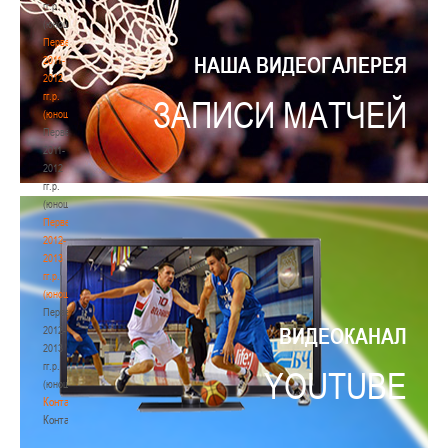
гг.р.
(юноши)
Первенство
НАША ВИДЕОГАЛЕРЕЯ
2011-
2012
гг.р.
ЗАПИСИ МАТЧЕЙ
(юноши)
Первенство
2011-
2012
гг.р.
(юноши)
Первенство
2012-
2013
гг.р.
(юноши)
Первенство
ВИДЕОКАНАЛ
2012-
2013
гг.р.
YOUTUBE
(юноши)
Контакты
Контакты