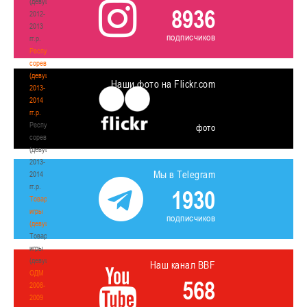
(девушки)
8936
2012-
2013
подписчиков
гг.р.
Республиканские
соревнования
(девушки)
Наши фото на Flickr.com
2013-
2014
гг.р.
Республиканские
фото
соревнования
(девушки)
2013-
Мы в Telegram
2014
гг.р.
1930
Товарищеские
игры
подписчиков
(девушки)
Товарищеские
игры
(девушки)
Наш канал BBF
ОДМ
568
2008-
2009