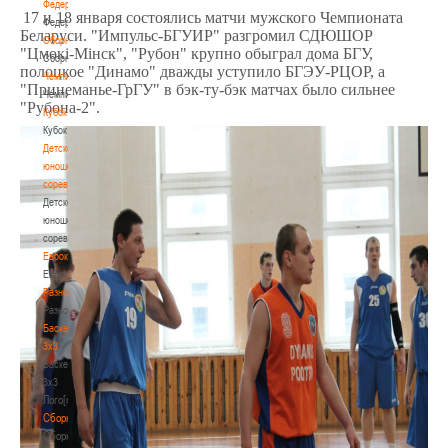
Федерация
17 и 18 января состоялись матчи мужского Чемпионата
Федерация
Беларуси. "Импульс-БГУИР" разгромил СДЮШОР
Сборные
"Цмокi-Мiнск", "Рубон" крупно обыграл дома БГУ,
Сборные
полоцкое "Динамо" дважды уступило БГЭУ-РЦОР, а
Чемпионат
"Принеманье-ГрГУ" в бэк-ту-бэк матчах было сильнее
Чемпионат
"Рубона-2".
Кубок
Кубок
Детско-
юношеские
соревнования
Детско-
юношеские
соревнования
Еврокубки
Еврокубки
Разное
Разное
Баскетбол
3х3
Баскетбол
3х3
Лого[modid=121]
Сборные
Сборные