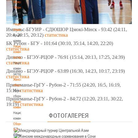
Мужские
сборные
Мужские
сборные
Национальная
Импульс-БГУИР - СДЮШОР Цмокi­-Мiнск - 93:42 (24:11,
команда
20:4, 29:15, 20:12)
статистика
Национальная
команда
БК Рубон - БГУ - 101:64 (30:10, 35:14, 14:20, 22:20)
Национальная
статистика
команда
Динамо - БГЭУ-РЦОР - 76:91 (15:14, 20:13, 17:25, 24:39)
(история)
статистика
Национальная
команда
Динамо - БГЭУ-РЦОР - 63:89 (16:30, 14:23, 10:17, 23:19)
(история)
статистика
Женские
Принеманье-ГрГУ - Рубон-2 - 71:55 (24:20, 16:5, 16:19,
сборные
15:11)
статистика
Женские
сборные
Принеманье-ГрГУ - Рубон-2 - 84:72 (12:20, 23:11, 30:22,
Национальная
19:19)
статистика
команда
Национальная
ФОТОГАЛЕРЕЯ
команда
Сборные
3х3
Сборные