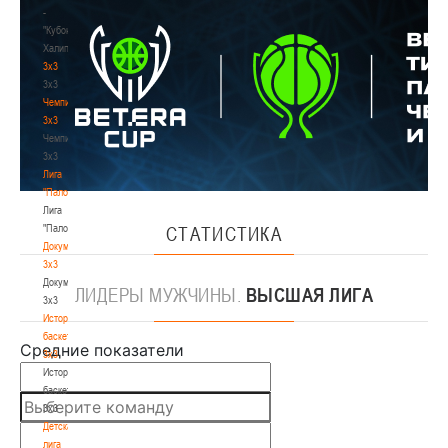
-
"Кубок
Халипского"
3x3
3x3
Чемпионат
3х3
Чемпионат
3х3
Лига
"Палова"
Лига
"Палова"
СТАТИСТИКА
Документы
3х3
Документы
ЛИДЕРЫ
МУЖЧИНЫ.
ВЫСШАЯ ЛИГА
3х3
История
баскетбола
3х3
История
баскетбола
3х3
Детская
лига