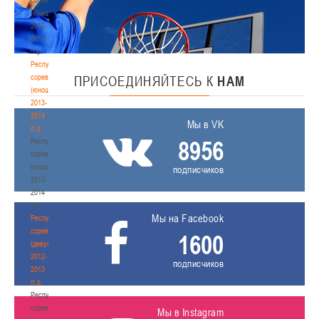
(юноши)
2012-
2013
гг.р.
Республиканские
соревнования
ПРИСОЕДИНЯЙТЕСЬ
К
НАМ
(юноши)
2013-
2014
Мы в VK
гг.р.
8956
Республиканские
соревнования
(юноши)
подписчиков
2013-
2014
гг.р.
Мы на Facebook
Республиканские
соревнования
1600
(девушки)
2012-
подписчиков
2013
гг.р.
Республиканские
соревнования
Мы в Instagram