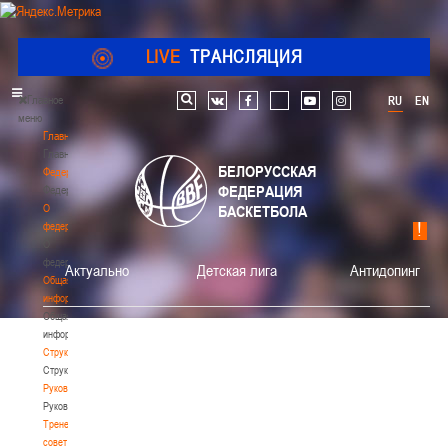
LIVE
ТРАНСЛЯЦИЯ
Главное
RU
EN
Поиск по сайту
vk
facebook
youtube
instagram
меню
Главная
Главная
БЕЛОРУССКАЯ
Федерация
ФЕДЕРАЦИЯ
Федерация
О
БАСКЕТБОЛА
федерации
О
федерации
Актуально
Детская лига
Антидопинг
Общая
информация
Общая
информация
Структура
Структура
Руководство
Руководство
Тренерский
совет