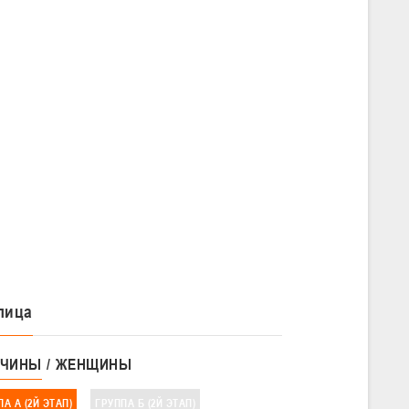
лица
ЧИНЫ
ЖЕНЩИНЫ
А А (2Й ЭТАП)
ГРУППА Б (2Й ЭТАП)