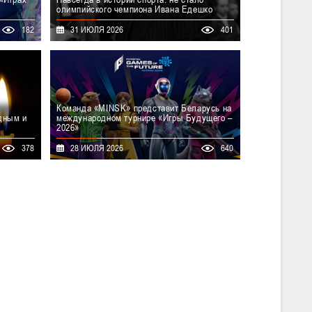
олимпийского чемпиона Ивана Едешко
азахстана
С глубокой скорбью вся белорусская
182
31 ИЮЛЯ 2026
401
родный
баскетбольная семья восприняла известие о
дущего –
смерти Ивана Ивановича Едешко –
внованиях
выдающегося баскетболиста, олимпийского
«MINSK»,
чемпиона и настоящей легенды мирового
борочном
спорта, человека с большим сердцем и
a 2026» в
невероятной харизмой.
Команда «MINSK» представит Беларусь на
дным и
международном турнире «Игры Будущего –
2026»
ни судья
С 29 июля по 4 августа 2026 года в столице
378
28 ИЮЛЯ 2026
640
комиссар
Казахстана пройдет масштабный
русь по
международный мультиспортивный форум
ик.
«Игры Будущего – 2026». Нашу страну в
дисциплине «фиджитал-баскетбол»
(баскетбольное двоеборье) представит
мужская команда «MINSK».