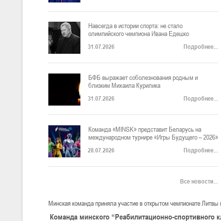
«Игры
Будущего
–
Навсегда в истории спорта: не стало
2026».
олимпийского чемпиона Ивана Едешко
Нашу
31.07.2026
Подробнее...
страну
в
дисциплине
«фиджитал-
БФБ выражает соболезнования родным и
баскетбол»
близким Михаила Курилика
(баскетбольное
двоеборье)
31.07.2026
Подробнее...
представит
мужская
команда
«MINSK».
Команда «MINSK» представит Беларусь на
международном турнире «Игры Будущего – 2026»
28.07.2026
Подробнее...
Все новости...
Минская команда приняла участие в открытом чемпионате Литвы п
Команда минского “Реабилитационно-спортивного к