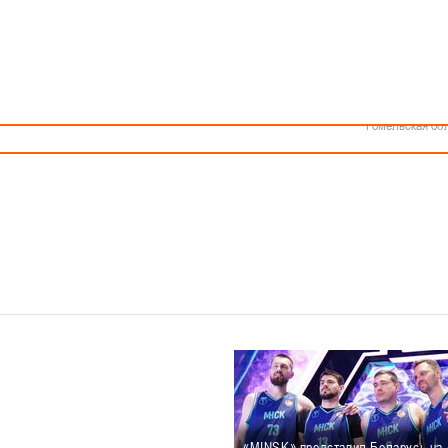
Как стать волонтером
Минск
Спонсоры и партнеры
Минская обл
Брестская обл
Гродненская об
Витебская обл
Могилевская об
Гомельская об
«MINSK» представил Беларусь на 