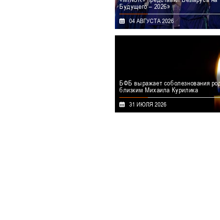
Будущего – 2026»
С 29 июля по 4 августа в столице К
04 АВГУСТА 2026
прошел крупный междуна
мультиспортивный турнир «Игры Бу
2026». Республику Беларусь на соре
представил мужской коллектив 
который выиграл путевку на от
турнире «Phygital Contenders Astan
июне этого года.
БФБ выражает соболезнования ро
близким Михаила Курилика
29 июля на 73-м году ушёл из жиз
31 ИЮЛЯ 2026
высшей национальной категории, 
чемпионата Республики Бела
баскетболу Михаил Михайлович Курил