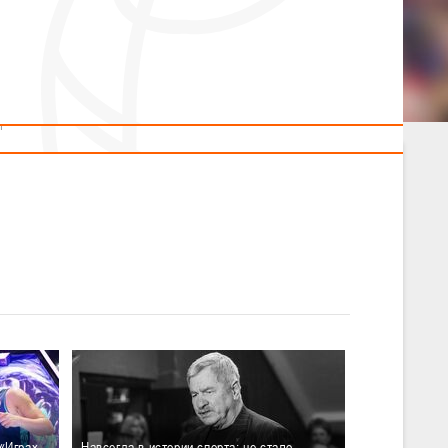
2014 гг.р.
Полезные материалы
Товарищеские игры (девушки)
Судьи
ОДМ 2008-2009 гг.р. (девушки)
ОДМ 2008-2009 гг.р. (юноши)
л
Первенство 2010-2011 гг.р. (юноши)
Первенство 2011-2012 гг.р. (юноши)
л
Первенство 2012-2013 гг.р. (юноши)
л
«Играх
Навсегда в истории спорта: не стало