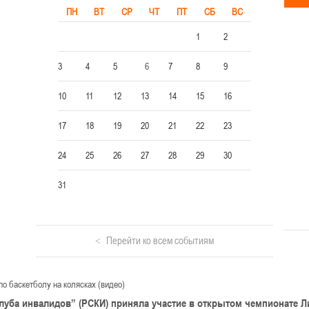
ПН
ВТ
СР
ЧТ
ПТ
СБ
ВС
1
2
3
4
5
6
7
8
9
10
11
12
13
14
15
16
17
18
19
20
21
22
23
24
25
26
27
28
29
30
31
Перейти ко всем событиям
о баскетболу на колясках (видео)
луба инвалидов” (РСКИ) приняла участие в открытом чемпионате Л