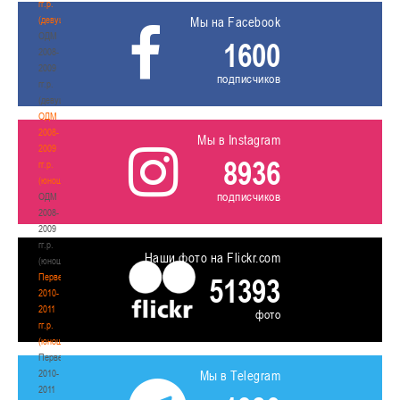
гг.р.
(девушки)
Мы на Facebook
ОДМ
1600
2008-
2009
подписчиков
гг.р.
(девушки)
ОДМ
2008-
Мы в Instagram
2009
8936
гг.р.
(юноши)
подписчиков
ОДМ
2008-
2009
гг.р.
Наши фото на Flickr.com
(юноши)
Первенство
51393
2010-
2011
фото
гг.р.
(юноши)
Первенство
2010-
Мы в Telegram
2011