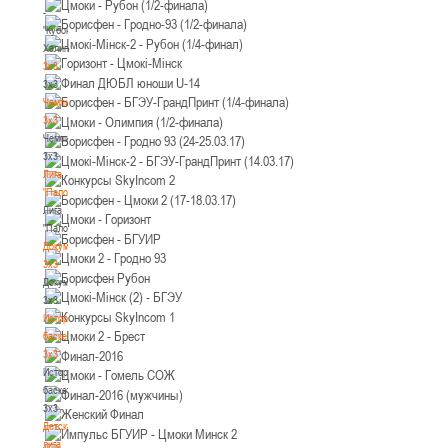
-
"Кубок
Халипского"
3x3
3x3
Чемпионат
3х3
Чемпионат
3х3
Лига
"Палова"
Лига
"Палова"
Документы
3х3
Документы
3х3
История
баскетбола
3х3
История
баскетбола
3х3
Детская
лига