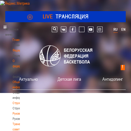
LIVE
ТРАНСЛЯЦИЯ
Главное
RU
EN
Поиск по сайту
vk
facebook
youtube
instagram
меню
Главная
Главная
БЕЛОРУССКАЯ
Федерация
ФЕДЕРАЦИЯ
Федерация
О
БАСКЕТБОЛА
федерации
О
федерации
Актуально
Детская лига
Антидопинг
Общая
информация
Общая
информация
Структура
Структура
Руководство
Руководство
Тренерский
совет