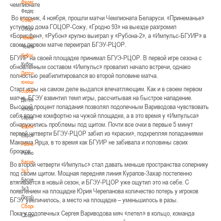
Федерация
чемпионате
Федерация
Во вторник, 4 ноября, прошли матчи Чемпионата Беларуси. «Принеманье»
Сборные
уступило дома ГОЦОР-Сожу, «Гродно 93» на выезде разгромил
Сборные
«Борисфен», «Рубон» крупно выиграл у «Рубона-2», а «Импульс-БГУИР» в
Чемпионат
своем первом матче переиграл БГЭУ-РЦОР.
Чемпионат
Кубок
БГУИР на своей площадке принимал БГУЭ-РЦОР. В первой игре сезона с
Кубок
обновленным составом «Импульс» провалил начало встречи, однако
Детско-
полностью реабилитировался во второй половине матча.
юношеские
Старт игры на самом деле выдался впечатляющим. Как и в своем первом
соревнования
матче, БГЭУ взвинтил темп игры, рассчитывая на быстрое нападение.
Детско-
Высокий процент попадания позволял подопечным Вариводова чувствовать
юношеские
себя вполне комфортно на чужой площадке, а в это время у «Импульса»
соревнования
обнаружились проблемы под щитом. Почти все очки в первые 5 минут
Еврокубки
первой четверти БГЭУ-РЦОР забил из «краски», подкрепляя попаданиями
Еврокубки
Максима Ярца, в то время как БГУИР не забивала и половины своих
Разное
бросков.
Разное
Баскетбол
Во второй четверти «Импульс» стал давать меньше пространства сопернику
3х3
под своим щитом. Мощная передняя линия Курапов-Захар постепенно
Баскетбол
втягивается в новый сезон, и БГЭУ-РЦОР уже ощутил это на себе. С
3х3
появлением на площадке Юрия Черепанова количество потерь у игроков
Лого[modid=121]
БГЭУ увеличилось, а место на площадке – уменьшилось в разы.
Сборные
Пока у подопечных Сергея Вариводова мяч «летел» в кольцо, команда
Сборные