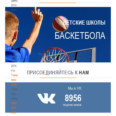
(девушки)
2012-
2013
гг.р.
Республиканские
ДЕТСКИЕ ШКОЛЫ
соревнования
(девушки)
БАСКЕТБОЛА
2013-
2014
гг.р.
Республиканские
соревнования
(девушки)
2013-
2014
гг.р.
ПРИСОЕДИНЯЙТЕСЬ
К
НАМ
Товарищеские
игры
(девушки)
Мы в VK
Товарищеские
игры
8956
(девушки)
ОДМ
подписчиков
2008-
2009