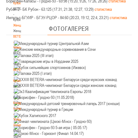
Борисфен-Каласы - Гродно-93 - 69:98 (15:20, 9:26, 17:26, 28:26)
статистика
Кубок
BETERA
Рубон-2 - БК Рубон - 63:125 (17:31, 21:38, 12:27, 13:29)
статистика
-
Импульс-БГУИР - БГЭУ-РЦОР - 84:60 (20:23, 19:12, 22:4, 23:21)
статистика
Кубок
Женщины
ФОТОГАЛЕРЕЯ
Женщины
BETERA
-
Чемпионат
BETERA
-
Чемпионат
BETERA
-
Кубок
BETERA
-
Кубок
Международный
турнир
-
"Кубок
Халипского"
Международный
турнир