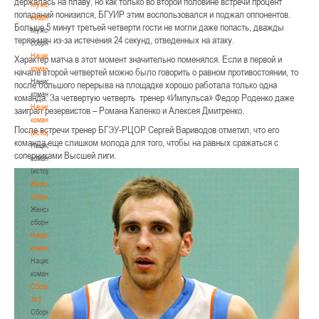
держалась на плаву, но как только во второй половине встречи процент
Мужские
попаданий понизился, БГУИР этим воспользовался и поджал оппонентов.
сборные
Больше 5 минут третьей четверти гости не могли даже попасть, дважды
Мужские
теряя мяч из-за истечения 24 секунд, отведенных на атаку.
сборные
Национальная
Характер матча в этот момент значительно поменялся. Если в первой и
команда
начале второй четвертей можно было говорить о равном противостоянии, то
Национальная
после большого перерыва на площадке хорошо работала только одна
команда
команда. За четвертую четверть тренер «Импульса» Федор Роденко даже
Национальная
заиграл резервистов – Романа Каленко и Алексея Дмитренко.
команда
После встречи тренер БГЭУ-РЦОР Сергей Вариводов отметил, что его
(история)
команда еще слишком молода для того, чтобы на равных сражаться с
Национальная
соперниками Высшей лиги.
команда
(история)
Женские
сборные
Женские
сборные
Национальная
команда
Национальная
команда
Сборные
3х3
Сборные