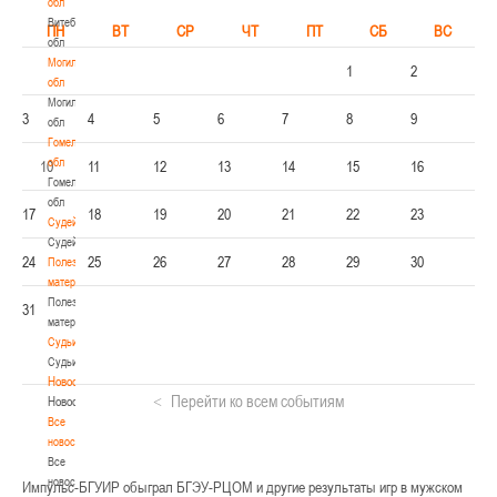
обл
Витебская
ПН
ВТ
СР
ЧТ
ПТ
СБ
ВС
обл
Могилевская
1
2
обл
Могилевская
3
4
5
6
7
8
9
обл
Гомельская
обл
10
11
12
13
14
15
16
Гомельская
обл
17
18
19
20
21
22
23
Судейство
Судейство
24
25
26
27
28
29
30
Полезные
материалы
Полезные
31
материалы
Судьи
Судьи
Новости
Перейти ко всем событиям
Новости
Все
новости
Все
новости
Импульс-БГУИР обыграл БГЭУ-РЦОМ и другие результаты игр в мужском