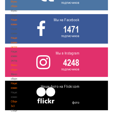
Мужские
подписчиков
сборные
Мужские
сборные
Мы на Facebook
Национальная
команда
1471
Национальная
команда
подписчиков
Национальная
команда
(история)
Национальная
Мы в Instagram
команда
4248
(история)
Женские
подписчиков
сборные
Женские
сборные
Национальная
Наши фото на Flickr.com
команда
Национальная
команда
Сборные
фото
3х3
Сборные