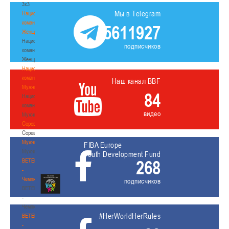
3х3
Мы в Telegram
Национальная
команда.
5611927
Женщины
Национальная
подписчиков
команда.
Женщины
Национальная
команда.
Наш канал BBF
Мужчины
84
Национальная
команда.
видео
Мужчины
Соревнования
Соревнования
Мужчины
FIBA Europe
Мужчины
Youth Development Fund
268
BETERA
-
Чемпионат
подписчиков
BETERA
-
Чемпионат
#HerWorldHerRules
BETERA
-