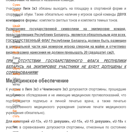
Сумникова
Участники
Лиги 3х3
обязаны выходить на площадку в спортивной форме и
Ирина
спортивной обуви. Также обязательно наличие у игроков одной команды
ДВУХ
Сумникова
комплектов формы:
комплекта светлых тонов и комплекта темных тонов.
Ирина
Швайбович
Размещение государственной символики на экипировке команд,
Елена
представляющих Республику Беларусь, является обязательным для всех.
Швайбович
ГОСУДАРСТВЕННЫЙ ФЛАГ Республики Беларусь должен быть размещен
Елена
в центральной части над номером игрока спереди на майке и отчетливо
Едешко
виден (размер нанесения не должен превышать 20 (двадцати) см2).
Иван
Едешко
ПРИ ОТСУТСТВИИ ГОСУДАРСТВЕННОГО ФЛАГА РЕСПУБЛИКИ
Иван
БЕЛАРУСЬ НА ЭКИПИРОВКЕ УЧАСТНИКИ НЕ БУДУТ ДОПУЩЕНЫ К
Обучающие
СОРЕВНОВАНИЯМ!
материалы
Обучающие
Медицинское обеспечение
материалы
К участию в
Лиге 3х3
и
Чемпионате 3х3
допускаются спортсмены, прошедшие
Тренерам
медицинское обследование и не имеющие медицинских противопоказаний, что
Тренерам
Сотрудничество
подтверждается подписью и личной печатью врача, а также печатью
Сотрудничество
государственного медицинского учреждения (наличие печати медицинского
Как
учреждения обязательно).
стать
Для категорий «U-13», «U-13 девушки», «U-15», «U-15 девушки», «U-18»
к
волонтером
Как
участию в соревнованиях допускаются спортсмены, отнесенные по состоянию
стать