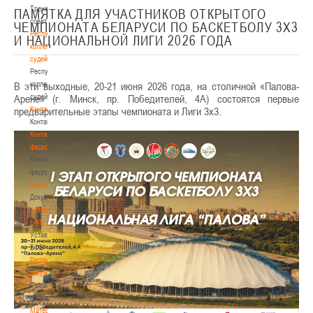
Тренерский
ПАМЯТКА ДЛЯ УЧАСТНИКОВ ОТКРЫТОГО
совет
ЧЕМПИОНАТА БЕЛАРУСИ ПО БАСКЕТБОЛУ 3Х3
Республиканская
И НАЦИОНАЛЬНОЙ ЛИГИ 2026 ГОДА
коллегия
судей
Республиканская
В эти выходные, 20-21 июня 2026 года, на столичной «Палова-
коллегия
Арене» (г. Минск, пр. Победителей, 4А) состоятся первые
судей
предварительные этапы чемпионата и Лиги 3х3.
Контакты
Контакты
Контакты
федерации
Контакты
федерации
Документы
Документы
Устав
БФБ
Устав
БФБ
Регламентирующие
документы
Регламентирующие
документы
Материалы