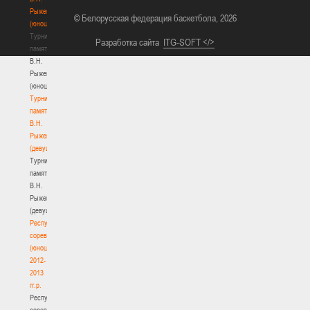
Рыженкова
© Белорусская федерация баскетбола, 2026
(юноши)
Турнир
Разработка сайта
ITG-SOFT </>
памяти
В.Н.
Рыженкова
(юноши)
Турнир
памяти
В.Н.
Рыженкова
(девушки)
Турнир
памяти
В.Н.
Рыженкова
(девушки)
Республиканские
соревнования
(юноши)
2012-
2013
гг.р.
Республиканские
соревнования