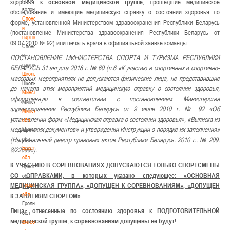
здоровья
к основной медицинской группе
, прошедшие медицинское
волонтером
обследование и имеющие медицинскую справку о состоянии здоровья по
Спонсоры
форме, установленной Министерством здравоохранения Республики Беларусь
и
(постановление Министерства здравоохранения Республики Беларусь от
партнеры
09.07.2010 № 92) или печать врача в официальной заявке команды.
Спонсоры
и
ПОСТАНОВЛЕНИЕ МИНИСТЕРСТВА СПОРТА И ТУРИЗМА РЕСПУБЛИКИ
партнеры
БЕЛАРУСЬ 31 августа 2018 г. № 60 (п.6 «К участию в спортивных и спортивно-
Школы
массовых мероприятиях не допускаются физические лица, не представившие
Школы
до начала этих мероприятий медицинскую справку о состоянии здоровья,
Минск
оформленную в соответствии с постановлением Министерства
Минск
здравоохранения Республики Беларусь от 9 июля 2010 г. № 92 «Об
Минская
установлении форм «Медицинская справка о состоянии здоровья», «Выписка из
обл
медицинских документов» и утверждении Инструкции о порядке их заполнения»
Минская
обл
(Национальный реестр правовых актов Республики Беларусь, 2010 г., № 209,
Брестская
8/22699»).
обл
К УЧАСТИЮ В СОРЕВНОВАНИЯХ ДОПУСКАЮТСЯ ТОЛЬКО СПОРТСМЕНЫ
Брестская
СО СПРАВКАМИ, в которых указано следующее:
«
ОСНОВНАЯ
обл
Гродненская
МЕДИЦИНСКАЯ ГРУППА
»
,
«
ДОПУЩЕН К СОРЕВНОВАНИЯМ
»
,
«
ДОПУЩЕН
обл
К ЗАНЯТИЯМ СПОРТОМ
»
.
Гродненская
Лица, отнесенные по состоянию здоровья к ПОДГОТОВИТЕЛЬНОЙ
обл
медицинской группе, к соревнованиям допущены не будут!
Витебская