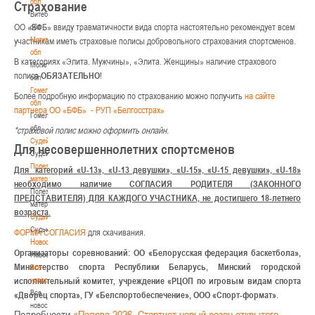
обл
Страхование
Витебская
ОО «БФБ» ввиду травматичности вида спорта настоятельно рекомендует всем
обл
Могилевская
участникам иметь страховые полисы добровольного страхования спортсменов.
обл
В категориях «Элита. Мужчины», «Элита. Женщины» наличие страхового
Могилевская
полиса
ОБЯЗАТЕЛЬНО
!
обл
Гомельская
Более подробную информацию по страхованию можно получить
на сайте
обл
партнера ОО «БФБ» - РУП «Белгосcтрах»
Гомельская
обл
*страховой полис можно оформить онлайн.
Судейство
Для несовершеннолетних спортсменов
Судейство
Полезные
Для категорий «U-13», «U-13 девушки», «U-15», «U-15 девушки», «U-18»
материалы
необходимо наличие СОГЛАСИЯ РОДИТЕЛЯ (ЗАКОННОГО
Полезные
ПРЕДСТАВИТЕЛЯ) ДЛЯ КАЖДОГО УЧАСТНИКА, не достигшего 18-летнего
материалы
возраста.
Судьи
Судьи
ФОРМА СОГЛАСИЯ
для скачивания.
Новости
Организаторы соревнований: ОО «Белорусская федерация баскетбола»,
Новости
Министерство спорта Республики Беларусь, Минский городской
Все
новости
исполнительный комитет, учреждение «РЦОП по игровым видам спорта
Все
«Дворец спорта», ГУ «Белспортобеспечение», ООО «Спорт-формат»
.
новости
Подробности
«Палова-2026. Стартует новый сезон открытого