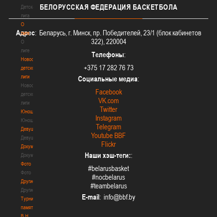
БЕЛОРУССКАЯ
ФЕДЕРАЦИЯ БАСКЕТБОЛА
Детская
лига
О
Адрес
: Беларусь, г. Минск, пр. Победителей, 23/1 (блок кабинетов
лиге
322), 220004
О
лиге
Телефоны
:
Новости
+375 17 282 76 73
детской
лиги
Социальные медиа
:
Новости
Facebook
детской
VK.com
лиги
Twitter
Юноши
Instagram
Юноши
Telegram
Девушки
Youtube BBF
Девушки
Flickr
Документы
Наши хэш-теги:
:
Документы
Фото
#belarusbasket
Фото
#nocbelarus
Другие
#teambelarus
Другие
E-mail
:
Турнир
памяти
В.Н.