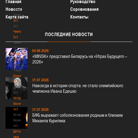
Главная
Руководство
-
Новости
Соревнования
"Кубок
Халипского"
Карта сайта
Контакты
3x3
3x3
Чемпионат
ПОСЛЕДНИЕ
НОВОСТИ
3х3
Чемпионат
3х3
04.08.2026
Лига
«MINSK» представил Беларусь на «Играх Будущего –
"Палова"
2026»
Лига
"Палова"
Документы
31.07.2026
3х3
Навсегда в истории спорта: не стало олимпийского
Документы
чемпиона Ивана Едешко
3х3
История
баскетбола
3х3
31.07.2026
БФБ выражает соболезнования родным и близким
История
Михаила Курилика
баскетбола
3х3
Детская
лига