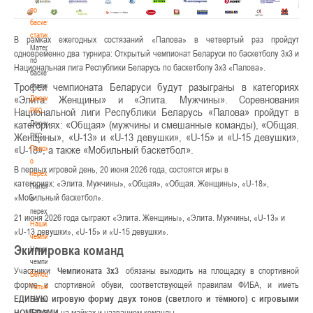
по
баскетбольной
статистике
В рамках ежегодных состязаний «Палова» в четвертый раз пройдут
Материалы
одновременно два турнира: Открытый чемпионат Беларуси по баскетболу 3х3 и
по
Национальная лига Республики Беларусь по баскетболу 3х3 «Палова».
баскетбольной
Трофеи чемпионата Беларуси будут разыграны в категориях
статистике
«Элита. Женщины» и «Элита. Мужчины». Соревнования
Документы
Национальной лиги Республики Беларусь «Палова» пройдут в
РКС
категориях: «Общая» (мужчины и смешанные команды), «Общая.
Документы
Женщины», «U-13» и «U-13 девушки», «U-15» и «U-15 девушки»,
РКС
«U-18», а также «Мобильный баскетбол».
Положение
о
В первых игровой день, 20 июня 2026 года, состоятся игры в
переходах
категориях:
«Элита. Мужчины»,
«Общая», «Общая. Женщины»,
«U-18»,
Положение
«Мобильный баскетбол».
о
переходах
21 июня 2026 года сыграют
«Элита. Женщины», «Элита. Мужчины, «U-13» и
Наши
«U-13 девушки», «U-15» и «U-15 девушки»
.
чемпионы
Экипировка команд
Наши
чемпионы
Участники
Чемпионата 3х3
обязаны выходить на площадку в спортивной
Белошапко
форме и спортивной обуви, соответствующей правилам ФИБА, и иметь
Татьяна
ЕДИНУЮ игровую форму двух тонов (светлого и тёмного) с игровыми
Белошапко
Татьяна
НОМЕРАМИ
на майках и названием команды.