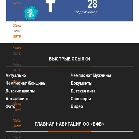
28
Кубок
BETERA
подписчиков
-
Кубок
Женщины
Женщины
BETERA
-
Чемпионат
BETERA
БЫСТРЫЕ
ССЫЛКИ
-
Чемпионат
BETERA
Актуально
Чемпионат Мужчины
-
Кубок
Чемпионат Женщины
Документы
BETERA
Детские школы
Детская лига
-
Антидопинг
Спонсоры
Кубок
Международный
Фото
Видео
турнир
-
"Кубок
ГЛАВНАЯ
НАВИГАЦИЯ ОО «БФБ»
Халипского"
Международный
турнир