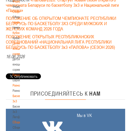
Федерация
чемпионата Беларуси по баскетболу 3х3 и Национальной лиги
Федерация
«Палова»
Сборные
Сборные
ПОЛОЖЕНИЕ ОБ ОТКРЫТОМ ЧЕМПИОНАТЕ РЕСПУБЛИКИ
Чемпионат
БЕЛАРУСЬ ПО БАСКЕТБОЛУ 3Х3 СРЕДИ МУЖСКИХ И
Чемпионат
ЖЕНСКИХ КОМАНД 2026 ГОДА
Кубок
ПОЛОЖЕНИЕ ОТКРЫТЫХ РЕСПУБЛИКАНСКИХ
Кубок
СОРЕВНОВАНИЙ «НАЦИОНАЛЬНАЯ ЛИГА РЕСПУБЛИКИ
Детско-
БЕЛАРУСЬ ПО БАСКЕТБОЛУ 3x3 «ПАЛОВА» (СЕЗОН 2026)
юношеские
соревнования
16.06.2026
Детско-
юношеские
соревнования
Еврокубки
Еврокубки
Разное
Разное
ПРИСОЕДИНЯЙТЕСЬ
К
НАМ
Баскетбол
3х3
Баскетбол
3х3
Мы в VK
Лого[modid=121]
Сборные
Сборные