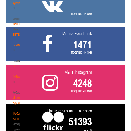
Кубок
BETERA
подписчиков
-
Кубок
Женщины
Женщины
Мы на Facebook
BETERA
-
1471
Чемпионат
BETERA
подписчиков
-
Чемпионат
BETERA
-
Мы в Instagram
Кубок
4248
BETERA
-
подписчиков
Кубок
Международный
турнир
-
Наши фото на Flickr.com
"Кубок
51393
Халипского"
Международный
фото
турнир