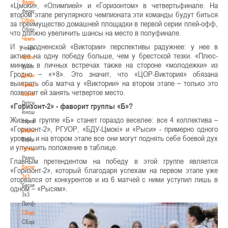
Федерация
«Цмоки», «Олимпией» и «Горизонтом» в четвертьфинале. На
Федерация
втором этапе регулярного чемпионата эти команды будут биться
Сборные
за преимущество домашней площадки в первой серии плей-офф,
Сборные
что должно увеличить шансы на место в полуфинале.
Чемпионат
И у гродненской «Виктории» перспективы радужнее: у нее в
Чемпионат
активе на одну победу больше, чем у брестской тезки. «Плюс-
Кубок
минус» в личных встречах также на стороне «молодежки» из
Кубок
Гродно – «+8». Это значит, что «ЦОР-Виктория» обязана
Детско-
выиграть оба матча у «Виктории» на втором этапе – только это
юношеские
позволит ей занять четвертое место.
соревнования
Детско-
«Горизонт-2» - фаворит группы «Б»?
юношеские
Жизнь в группе «Б» станет гораздо веселее: все 4 коллектива –
соревнования
«Горизонт-2», РГУОР, «БДУ-Цмокi» и «Рыси» - примерно одного
Еврокубки
уровня, и на втором этапе все они могут поднять себе боевой дух
Еврокубки
и улучшить положение в таблице.
Разное
Разное
Главным претендентом на победу в этой группе является
Баскетбол
«Горизонт-2», который благодаря успехам на первом этапе уже
3х3
оторвался от конкурентов и из 6 матчей с ними уступил лишь в
Баскетбол
одном – «Рысям».
3х3
Лого[modid=121]
Сборные
Сборные