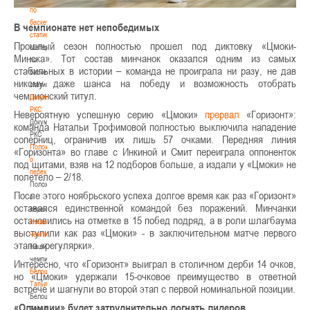
по
баскетбольной
В чемпионате нет непобедимых
статистике
Прошлый сезон полностью прошел под диктовку «Цмоки-
Материалы
Минска». Тот состав минчанок оказался одним из самых
по
стабильных в истории – команда не проиграла ни разу, не дав
баскетбольной
никому даже шанса на победу и возможность отобрать
статистике
чемпионский титул.
Документы
РКС
Невероятную успешную серию «Цмоки»
прервал
«Горизонт»:
Документы
команда Натальи Трофимовой полностью выключила нападение
РКС
соперниц, ограничив их лишь 57 очками. Передняя линия
Положение
«Горизонта» во главе с Инкиной и Смит переиграла оппоненток
о
под щитами, взяв на 12 подборов больше, а издали у «Цмоки» не
переходах
полетело – 2/18.
Положение
После этого ноябрьского успеха долгое время как раз «Горизонт»
о
оставался единственной командой без поражений. Минчанки
переходах
остановились на отметке в 15 побед подряд, а в роли шлагбаума
Наши
выступили как раз «Цмоки» - в заключительном матче первого
чемпионы
этапа «регулярки».
Наши
чемпионы
Интересно, что «Горизонт» выиграл в столичном дерби 14 очков,
Белошапко
но «Цмоки» удержали 15-очковое преимущество в ответной
Татьяна
встрече и шагнули во второй этап с первой номинальной позиции.
Белошапко
«Олимпии» будет затруднительно догнать лидеров
Татьяна