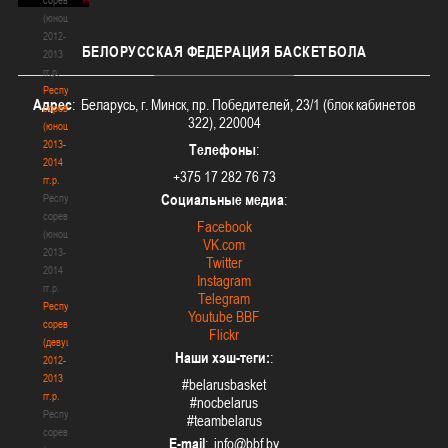
(юноши)
2012-
БЕЛОРУССКАЯ
ФЕДЕРАЦИЯ БАСКЕТБОЛА
2013
гг.р.
Республиканские
Адрес
: Беларусь, г. Минск, пр. Победителей, 23/1 (блок кабинетов
соревнования
322), 220004
(юноши)
2013-
Телефоны
:
2014
+375 17 282 76 73
гг.р.
Социальные медиа
:
Республиканские
соревнования
Facebook
(юноши)
VK.com
2013-
Twitter
2014
Instagram
гг.р.
Telegram
Республиканские
Youtube BBF
соревнования
Flickr
(девушки)
Наши хэш-теги:
:
2012-
2013
#belarusbasket
гг.р.
#nocbelarus
Республиканские
#teambelarus
соревнования
E-mail
: