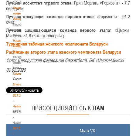
Лучший ассистент первого этапа:
Грин Морган, «Горизонт» - 7.7
3х3
передачи
Национальная
команда.
Лучшая атакующая команда первого этапа:
«Горизонт» - 91.2
Женщины
очка
Национальная
Лучшая защищающаяся команда первого этапа
: «Цмоки-
команда.
Минск» - 51.8 очка от соперниц
Женщины
Национальная
Турнирная таблица женского чемпионата Беларуси
команда.
Расписание второго этапа женского чемпионата Беларуси
Мужчины
Национальная
Фото: Белорусская федерация баскетбола, БК «Цмоки-Минск»
команда.
Мужчины
01.02.2020
Соревнования
Соревнования
Мужчины
Мужчины
BETERA
-
Чемпионат
ПРИСОЕДИНЯЙТЕСЬ
К
НАМ
BETERA
-
Чемпионат
BETERA
Мы в VK
-