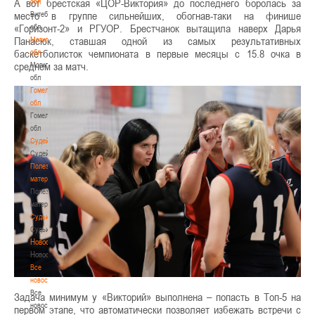
А вот брестская «ЦОР-Виктория» до последнего боролась за
обл
место в группе сильнейших, обогнав-таки на финише
Витебская
«Горизонт-2» и РГУОР. Брестчанок вытащила наверх Дарья
обл
Панасюк, ставшая одной из самых результативных
Могилевская
баскетболисток чемпионата в первые месяцы с 15.8 очка в
обл
среднем за матч.
Могилевская
обл
Гомельская
обл
Гомельская
обл
Судейство
Судейство
Полезные
материалы
Полезные
материалы
Судьи
Судьи
Новости
Новости
Все
новости
Все
Задача минимум у «Викторий» выполнена – попасть в Топ-5 на
новости
первом этапе, что автоматически позволяет избежать встречи с