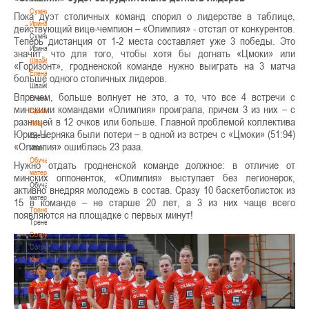
Сумникова
Пока дуэт столичных команд спорил о лидерстве в таблице,
Ирина
действующий вице-чемпион – «Олимпия» - отстал от конкурентов.
Сумникова
Теперь дистанция от 1-2 места составляет уже 3 победы. Это
Ирина
значит, что для того, чтобы хотя бы догнать «Цмоки» или
Швайбович
«Горизонт», гродненской команде нужно выиграть на 3 матча
Елена
больше одного столичных лидеров.
Швайбович
Впрочем, больше волнует не это, а то, что все 4 встречи с
Елена
минскими командами «Олимпия» проиграла, причем 3 из них – с
Едешко
разницей в 12 очков или больше. Главной проблемой коллектива
Иван
Юрия Черняка были потери – в одной из встреч с «Цмоки» (51:94)
Едешко
«Олимпия» ошиблась 23 раза.
Иван
Обучающие
Нужно отдать гродненской команде должное: в отличие от
материалы
минских оппоненток, «Олимпия» выступает без легионерок,
Обучающие
активно внедряя молодежь в состав. Сразу 10 баскетболисток из
материалы
15 в команде – не старше 20 лет, а 3 из них чаще всего
Тренерам
появляются на площадке с первых минут!
Тренерам
Сотрудничество
Сотрудничество
Как
стать
волонтером
Как
стать