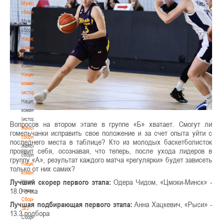
Мужские
сборные
Мужские
сборные
Национальная
команда
Национальная
команда
Национальная
команда
(история)
Национальная
команда
(история)
Вопросов на втором этапе в группе «Б» хватает. Смогут ли
Женские
гомельчанки исправить свое положение и за счет опыта уйти с
сборные
последнего места в таблице? Кто из молодых баскетболисток
Женские
проявит себя, осознавая, что теперь, после ухода лидеров в
сборные
группу «А», результат каждого матча «регулярки» будет зависеть
Национальная
только от них самих?
команда
Лучший скорер первого этапа:
Одера Чидом, «Цмоки-Минск» -
Национальная
18.0 очка
команда
Сборные
Лучшая подбирающая первого этапа:
Анна Хацкевич, «Рыси» -
3х3
13.3 подбора
Сборные