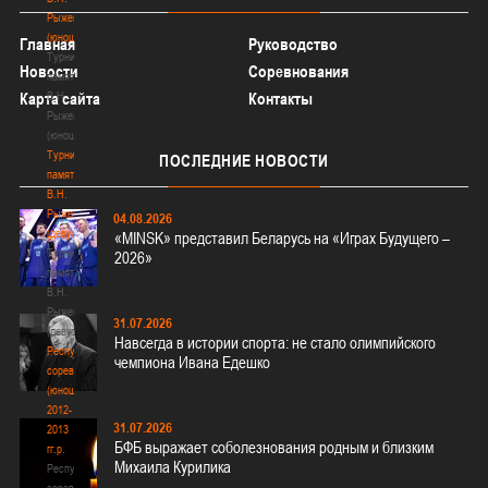
Рыженкова
(юноши)
Главная
Руководство
Турнир
Новости
Соревнования
памяти
В.Н.
Карта сайта
Контакты
Рыженкова
(юноши)
Турнир
ПОСЛЕДНИЕ
НОВОСТИ
памяти
В.Н.
Рыженкова
04.08.2026
(девушки)
«MINSK» представил Беларусь на «Играх Будущего –
Турнир
2026»
памяти
В.Н.
Рыженкова
31.07.2026
(девушки)
Навсегда в истории спорта: не стало олимпийского
Республиканские
чемпиона Ивана Едешко
соревнования
(юноши)
2012-
31.07.2026
2013
БФБ выражает соболезнования родным и близким
гг.р.
Михаила Курилика
Республиканские
соревнования