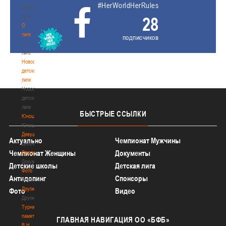
#HerWorldHerRules
Детская
лига
28
О
лиге
подписчиков
О
лиге
Новости
детской
лиги
Новости
детской
лиги
БЫСТРЫЕ
ССЫЛКИ
Юноши
Юноши
Девушки
Актуально
Чемпионат Мужчины
Девушки
Чемпионат Женщины
Документы
Документы
Документы
Детские школы
Детская лига
Фото
Антидопинг
Спонсоры
Фото
Другие
Фото
Видео
Другие
Турнир
памяти
ГЛАВНАЯ
НАВИГАЦИЯ ОО «БФБ»
В.Н.