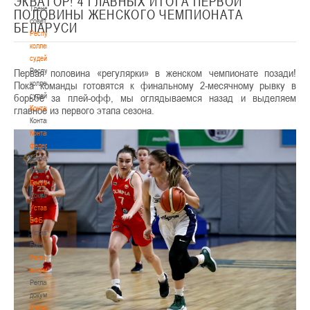
ЭКВАТОР! 4 ГЛАВНЫХ ИТОГА ПЕРВОЙ
Тренерский
ПОЛОВИНЫ ЖЕНСКОГО ЧЕМПИОНАТА
совет
БЕЛАРУСИ
Республиканская
коллегия
судей
Первая половина «регулярки» в женском чемпионате позади!
Республиканская
Пока команды готовятся к финальному 2-месячному рывку в
коллегия
борьбе за плей-офф, мы оглядываемся назад и выделяем
судей
главное из первого этапа сезона.
Контакты
Контакты
Контакты
федерации
Контакты
федерации
Документы
Документы
Устав
БФБ
Устав
БФБ
Регламентирующие
документы
Регламентирующие
документы
Материалы