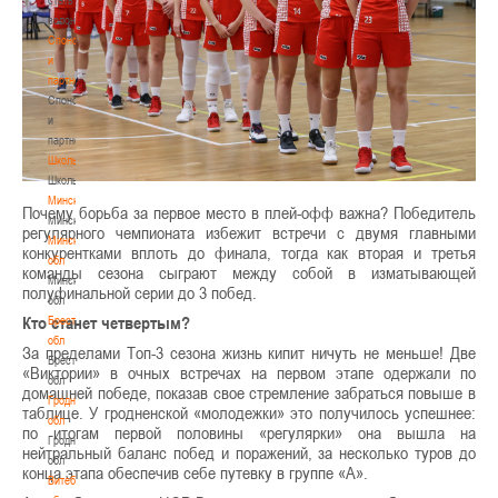
волонтером
Спонсоры
и
партнеры
Спонсоры
и
партнеры
Школы
Школы
Минск
Почему борьба за первое место в плей-офф важна? Победитель
Минск
регулярного чемпионата избежит встречи с двумя главными
Минская
конкурентками вплоть до финала, тогда как вторая и третья
обл
команды сезона сыграют между собой в изматывающей
Минская
полуфинальной серии до 3 побед.
обл
Кто станет четвертым?
Брестская
обл
За пределами Топ-3 сезона жизнь кипит ничуть не меньше! Две
Брестская
«Виктории» в очных встречах на первом этапе одержали по
обл
домашней победе, показав свое стремление забраться повыше в
Гродненская
таблице. У гродненской «молодежки» это получилось успешнее:
обл
по итогам первой половины «регулярки» она вышла на
Гродненская
нейтральный баланс побед и поражений, за несколько туров до
обл
конца этапа обеспечив себе путевку в группе «А».
Витебская