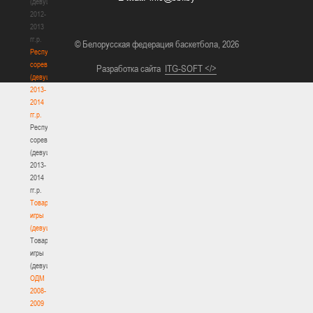
(девушки)
2012-
2013
гг.р.
© Белорусская федерация баскетбола, 2026
Республиканские
соревнования
Разработка сайта
ITG-SOFT </>
(девушки)
2013-
2014
гг.р.
Республиканские
соревнования
(девушки)
2013-
2014
гг.р.
Товарищеские
игры
(девушки)
Товарищеские
игры
(девушки)
ОДМ
2008-
2009