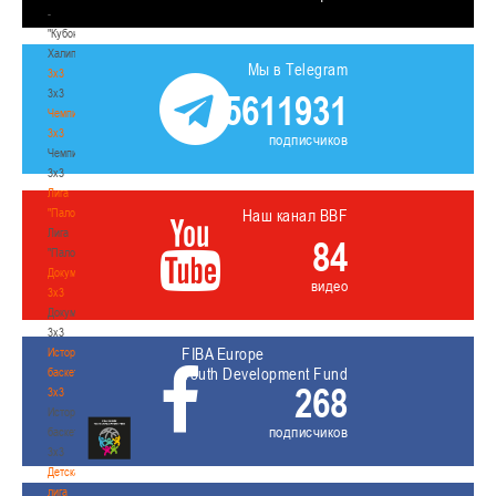
-
"Кубок
Халипского"
Мы в Telegram
3x3
3x3
5611931
Чемпионат
3х3
подписчиков
Чемпионат
3х3
Лига
"Палова"
Наш канал BBF
Лига
84
"Палова"
Документы
видео
3х3
Документы
3х3
FIBA Europe
История
Youth Development Fund
баскетбола
268
3х3
История
подписчиков
баскетбола
3х3
Детская
лига