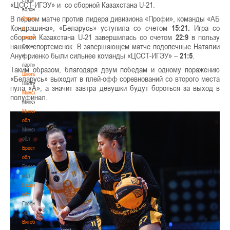
«ЦССТ-ИГЭУ» и со сборной Казахстана U-21.
волонтером
В первом матче против лидера дивизиона «Профи», команды «АБ
Спонсоры
Кондрашина», «Беларусь» уступила со счетом
15:21.
Игра со
и
сборной Казахстана U-21 завершилась со счетом
22:9
в пользу
партнеры
наших спортсменок. В завершающем матче подопечные Наталии
Спонсоры
Ануфриенко были сильнее команды «ЦССТ-ИГЭУ» –
21:5
.
и
партнеры
Таким образом, благодаря двум победам и одному поражению
Школы
«Беларусь» выходит в плей-офф соревнований со второго места
Школы
пула «А», а значит завтра девушки будут бороться за выход в
Минск
полуфинал.
Минск
Минская
обл
Минская
обл
Брестская
обл
Брестская
обл
Гродненская
обл
Гродненская
обл
Витебская