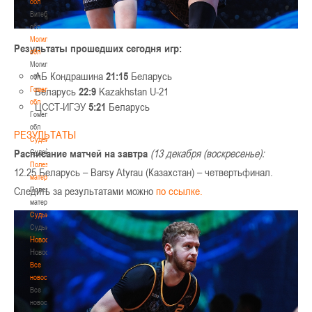
обл
Витебская
обл
Могилевская
Результаты прошедших сегодня игр:
обл
Могилевская
АБ Кондрашина
21:15
Беларусь
обл
Гомельская
Беларусь
22:9
Kazakhstan U-21
обл
ЦССТ-ИГЭУ
5:21
Беларусь
Гомельская
обл
РЕЗУЛЬТАТЫ
Судейство
Расписание матчей на завтра
(13 декабря (воскресенье):
Судейство
Полезные
12.25 Беларусь – Barsy Atyrau (Казахстан) – четвертьфинал.
материалы
Следить за результатами можно
по ссылке.
Полезные
материалы
Судьи
Судьи
Новости
Новости
Все
новости
Все
новости