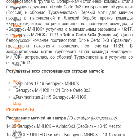
соревновался в группе С. Соперниками столичной команды стали
Кубок
следующие дружины: «Drible Certo 3x3» из Бразилии, «Курчатов»
BETERA
(Россия) и сборная Туркменистана. Первый матч для минчан
-
прошел в напряженной и близкой борьбе против команды
Кубок
«Курчатов», исход встречи решился на последних секундах, и
Женщины
«Беларусь-МИНСК» уступила с минимальным разрывом –
16:17.
Женщины
• «Беларусь-МИНСК» 11:
21 «Drible Certo 3x3»
(Бразилия). Далее
BETERA
белорусской команде противостоял Drible Certo 3x3 (Бразилия),
-
где парни потерпели поражение со счетом
11:21
. В
Чемпионат
заключительном матче группового этапа команда «Беларусь-
BETERA
МИНСК» встретилась со сборной Туркменистана и уступила со
-
счетом
15:21.
Чемпионат
Результаты всех состоявшихся сегодня матчей:
BETERA
-
Кубок
Курчатов 17:16 Беларусь-МИНСК
BETERA
Беларусь-МИНСК 11:21 Drible Certo 3x3
-
Turkmenistan 21:15 Беларусь-МИНСК
Кубок
Международный
РЕЗУЛЬТАТЫ
турнир
-
Расписание матчей на завтра
(13 декабря (воскресенье):
"Кубок
14.05 Беларусь-МИНСК – Aviator3x3 (Сербия) – 13-15 место;
Халипского"
Международный
15.20 WOLF UNITED (Китай) – Беларусь-МИНСК – 13-15 место.
турнир