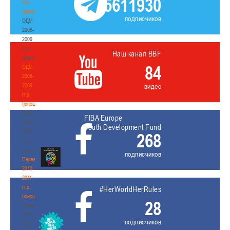
5611930
гг.р.
(девушки)
подписчиков
ОДМ
2008-
2009
гг.р.
Наш канал BBF
(девушки)
84
ОДМ
2008-
2009
видео
гг.р.
(юноши)
ОДМ
FIBA Europe
2008-
Youth Development Fund
2009
268
гг.р.
(юноши)
подписчиков
Первенство
2010-
2011
гг.р.
#HerWorldHerRules
(юноши)
28
Первенство
2010-
подписчиков
2011