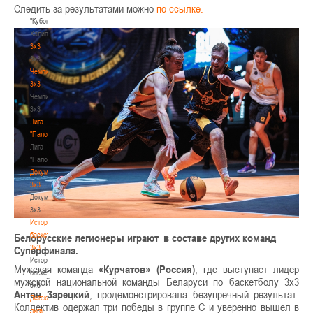
Следить за результатами можно
по ссылке.
-
"Кубок
Халипского"
3x3
3x3
Чемпионат
3х3
Чемпионат
3х3
Лига
"Палова"
Лига
"Палова"
Документы
3х3
Документы
3х3
История
баскетбола
Белорусские легионеры играют в составе других команд
3х3
Суперфинала.
История
Мужская команда
«Курчатов» (Россия)
, где выступает лидер
баскетбола
мужской национальной команды Беларуси по баскетболу 3х3
3х3
Антон Зарецкий
, продемонстрировала безупречный результат.
Детская
Коллектив одержал три победы в группе С и уверенно вышел в
лига