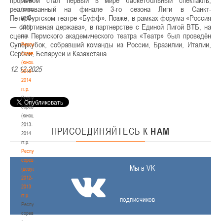
реализованный на финале 3-го сезона Лиги в Санкт-
(юноши)
Петербургском театре «Буфф». Позже, в рамках форума «Россия
2012-
— спортивная держава», в партнерстве с Единой Лигой ВТБ, на
2013
сцене Пермского академического театра «Театр» был проведён
гг.р.
Суперкубок, собравший команды из России, Бразилии, Италии,
Республиканские
Сербии, Беларуси и Казахстана.
соревнования
(юноши)
12.12.2025
2013-
2014
гг.р.
Республиканские
соревнования
(юноши)
2013-
ПРИСОЕДИНЯЙТЕСЬ
К
НАМ
2014
гг.р.
Республиканские
соревнования
Мы в VK
(девушки)
2012-
2013
гг.р.
подписчиков
Республиканские
соревнования