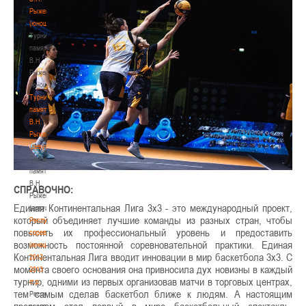
Рыженкова
(юноши)
Турнир
памяти
В.Н.
Рыженкова
(юноши)
Турнир
памяти
В.Н.
Рыженкова
(девушки)
Турнир
памяти
В.Н.
СПРАВОЧНО:
Рыженкова
Единая Континентальная Лига 3х3 - это международный проект,
(девушки)
который объединяет лучшие команды из разных стран, чтобы
Республиканские
повысить их профессиональный уровень и предоставить
соревнования
возможность постоянной соревновательной практики. Единая
(юноши)
Континентальная Лига вводит инновации в мир баскетбола 3х3. С
2012-
момента своего основания она привносила дух новизны в каждый
2013
турнир, одними из первых организовав матчи в торговых центрах,
гг.р.
тем самым сделав баскетбол ближе к людям. А настоящим
Республиканские
прорывом стал первый в мире баскетбольный спектакль,
соревнования