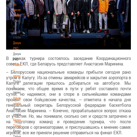
по
баскетбольной
статистике
Материалы
по
баскетбольной
статистике
Документы
РКС
Документы
В рамках турнира состоялось заседание Координационного
РКС
совета ЕКЛ, где Беларусь представляет Анастасия Маринина.
Положение
о
– Белорусские национальные команды прибыли сегодня рано
переходах
утром в Калугу. Из-за отмены авиарейсов и закрытия аэропорта в
Положение
Калуге делегации пришлось добираться на автобусе. Мы
о
понимаем, что общее время в пути у ребят составило почти
переходах
сутки, но надеемся, они в споре в сильнейшими командами
Наши
проявят свои бойцовские качества, – отметила в начала дня
чемпионы
генеральный секретарь Белорусской федерадии баскетбола
Наши
Анастасия Маринина. – Конечно, прорабатывался вопрос отказа
чемпионы
от участия. Но, мы понимали, сколько сил и средств затрачено и
Белошапко
на подготовку команд и проведение турнира, что после
Татьяна
переговоров с организаторами, и прислушавшись к мнению самих
Белошапко
игроков, все же приняли решение отправиться на финал ЕКЛ.
Татьяна