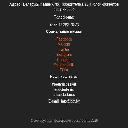
Адрес
: Беларусь, г. Минск, пр. Победителей, 23/1 (блок кабинетов
322), 220004
Телефоны
:
+375 17 282 76 73
Социальные медиа
:
Facebook
VK.com
Twitter
Instagram
Telegram
Youtube BBF
Flickr
Наши хэш-теги:
:
#belarusbasket
#nocbelarus
#teambelarus
E-mail
:
© Белорусская федерация баскетбола, 2026