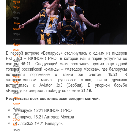
Мужские
сборные
Мужские
сборные
Национальная
команда
Национальная
команда
Национальная
команда
В первой встрече «Беларусь» столкнулась с одним из лидеров
(история)
ЕКЛ 3х3 – BIONORD PRO, в которой наши парни уступили со
Национальная
счетом
15:21.
Следующий матч состоялся против еще одной
команда
топовой российской команды – «Автодор Москва», где белорусы
(история)
потерпели поражение с таким же счетом:
15:21
. В
Женские
заключительном матче группового этапа, наша дружина
сборные
встретилась с Aviator 3x3 (Сербия). В упорной борьбе
Женские
«Беларусь» одержала победу со счетом
21:19.
сборные
Результаты всех состоявшихся сегодня матчей:
Национальная
команда
Национальная
Беларусь 15:21 BIONORD PRO
команда
Беларусь 15:21 Автодор Москва
Сборные
Aviator3x3 19:21 Беларусь
3х3
Сборные