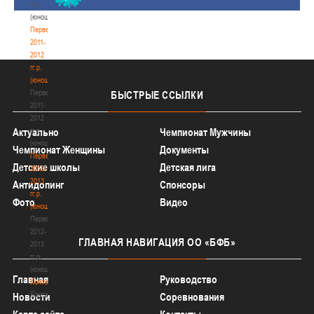
гг.р.
(юноши)
Первенство
2011-
2012
гг.р.
(юноши)
Первенство
БЫСТРЫЕ
ССЫЛКИ
2011-
2012
гг.р.
Актуально
Чемпионат Мужчины
(юноши)
Чемпионат Женщины
Документы
Первенство
Детские школы
Детская лига
2012-
2013
Антидопинг
Спонсоры
гг.р.
Фото
Видео
(юноши)
Первенство
2012-
ГЛАВНАЯ
НАВИГАЦИЯ ОО «БФБ»
2013
гг.р.
(юноши)
Главная
Руководство
Контакты
Контакты
Новости
Соревнования