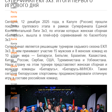
СУПЕРФИНАЛ ЕКЛ 3Х3. ИТОГИ ПЕРВОГО
Тренерский
ИГРОВОГО ДНЯ
совет
Республиканская
коллегия
Сегодня, 12 декабря 2025 года, в Калуге (Россия) прошли
судей
поединки группового этапа в рамках Суперфинала Единой
Республиканская
Континентальной Лиги 3х3, по итогам которых женская сборная
коллегия
«Беларусь», вышла в плей-офф соревнований по баскетболу
судей
3х3.
Контакты
Контакты
Суперфинал является решающим турниром седьмого сезона ЕКЛ
Контакты
3х3. В нем принимают участие 15 мужских и 8 женских команд из
федерации
10 стран мира — Беларуси, Бельгии, Бразилии, Казахстана,
Контакты
Китая, России, Сербии, США, Туркменистана и Узбекистана.
федерации
Нашу страну на этом турнире представляют женская сборная и
Документы
мужские команды «Беларусь», «Беларусь-МИНСК». Также
Документы
сегодня белорусские спортсмены продемонстрировали отличную
Устав
игру в составе российских команд.
БФБ
Устав
БФБ
Регламентирующие
документы
Регламентирующие
документы
Материалы