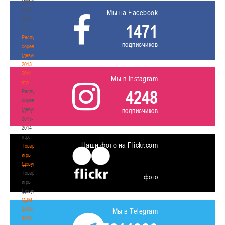
(девушки)
2012-
Мы на Facebook
2013
1471
гг.р.
Республиканские
подписчиков
соревнования
(девушки)
2013-
2014
Мы в Instagram
гг.р.
4248
Республиканские
соревнования
(девушки)
подписчиков
2013-
2014
гг.р.
Наши фото на Flickr.com
Товарищеские
игры
(девушки)
Товарищеские
фото
игры
(девушки)
ОДМ
2008-
Мы в Telegram
2009